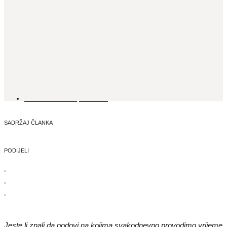
globalne baking
solution tvrtke koji su
nas oduševili
1. TRAVNJA, 2025.
SADRŽAJ ČLANKA
PODIJELI
Jeste li znali da podovi na kojima svakodnevno provodimo vrijeme