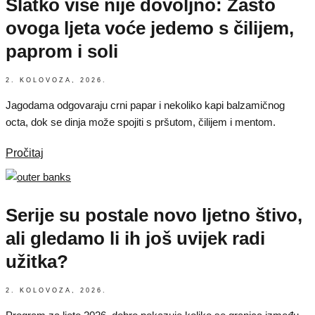
Slatko više nije dovoljno: Zašto
ovoga ljeta voće jedemo s čilijem,
paprom i soli
2. KOLOVOZA, 2026.
Jagodama odgovaraju crni papar i nekoliko kapi balzamičnog
octa, dok se dinja može spojiti s pršutom, čilijem i mentom.
Pročitaj
Serije su postale novo ljetno štivo,
ali gledamo li ih još uvijek radi
užitka?
2. KOLOVOZA, 2026.