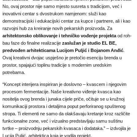
No, ovaj prostor nije samo mjesto susreta s tradicijom, već i
inovativni centar s dvostrukom namjenom: služi kao
demonstracijski i edukacijski centar za kupce i partnere, ali i kao
razvojni hub za kreiranje novih pekarskih proizvoda. Za
arhitektonsko oblikovanje i tehničko vođenje projekta
od roh-
bau faze do finalne realizacije
zaslužan je studio EL BE,
predvođen
arhitekticama Lucijom Puljić i Bojanom Anđić
.
Ovaj kreativni dvojac uspješno je pretočio esenciju brenda u
prostor, spajajući toplinu tradicije s modernim uredskim
potrebama.
“Koncept interijera inspiriran je doslovno – kvascem i njegovim
procesom fermentacije. Naše kreativno viđenje kvasca kao
nositelja ovog brenda i junaka cijele priče, očituje se u kružnoj
komunikaciji prostora i detaljima poput perforiranog spuštenog
stropa. Ti elementi ne samo da olakšavaju kretanje kroz različite
funkcionalne zone, već i vizualno predstavljaju samu suštinu
tvrtke – proizvodnju pekarskih kvasaca i dodataka.” – izdvojila je
Lucija Puljić, arhitektica koja je vodila projekt.