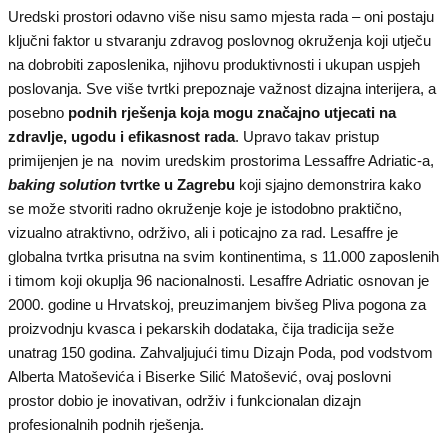
Uredski prostori odavno više nisu samo mjesta rada – oni postaju
ključni faktor u stvaranju zdravog poslovnog okruženja koji utječu
na dobrobiti zaposlenika, njihovu produktivnosti i ukupan uspjeh
poslovanja. Sve više tvrtki prepoznaje važnost dizajna interijera, a
posebno
podnih rješenja koja mogu značajno utjecati na
zdravlje, ugodu i efikasnost rada
. Upravo takav pristup
primijenjen je na novim uredskim prostorima Lessaffre Adriatic-a,
baking solution
tvrtke
u Zagrebu
koji sjajno demonstrira kako
se može stvoriti radno okruženje koje je istodobno praktično,
vizualno atraktivno, održivo, ali i poticajno za rad. Lesaffre je
globalna tvrtka prisutna na svim kontinentima, s 11.000 zaposlenih
i timom koji okuplja 96 nacionalnosti. Lesaffre Adriatic osnovan je
2000. godine u Hrvatskoj, preuzimanjem bivšeg Pliva pogona za
proizvodnju kvasca i pekarskih dodataka, čija tradicija seže
unatrag 150 godina. Zahvaljujući timu Dizajn Poda, pod vodstvom
Alberta Matoševića i Biserke Silić Matošević, ovaj poslovni
prostor dobio je inovativan, održiv i funkcionalan dizajn
profesionalnih podnih rješenja.