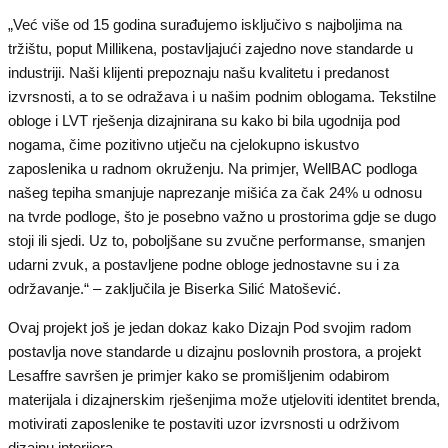
„Već više od 15 godina surađujemo isključivo s najboljima na
tržištu, poput Millikena, postavljajući zajedno nove standarde u
industriji. Naši klijenti prepoznaju našu kvalitetu i predanost
izvrsnosti, a to se odražava i u našim podnim oblogama. Tekstilne
obloge i LVT rješenja dizajnirana su kako bi bila ugodnija pod
nogama, čime pozitivno utječu na cjelokupno iskustvo
zaposlenika u radnom okruženju. Na primjer, WellBAC podloga
našeg tepiha smanjuje naprezanje mišića za čak 24% u odnosu
na tvrde podloge, što je posebno važno u prostorima gdje se dugo
stoji ili sjedi. Uz to, poboljšane su zvučne performanse, smanjen
udarni zvuk, a postavljene podne obloge jednostavne su i za
održavanje.“ – zaključila je Biserka Silić Matošević.
Ovaj projekt još je jedan dokaz kako Dizajn Pod svojim radom
postavlja nove standarde u dizajnu poslovnih prostora, a projekt
Lesaffre savršen je primjer kako se promišljenim odabirom
materijala i dizajnerskim rješenjima može utjeloviti identitet brenda,
motivirati zaposlenike te postaviti uzor izvrsnosti u održivom
dizajnu interijera.