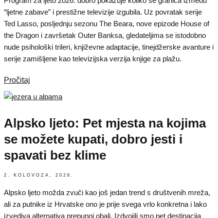
Program za ljeto 2026. dobro pokazuje koliko se granica između
“ljetne zabave” i prestižne televizije izgubila. Uz povratak serije
Ted Lasso, posljednju sezonu The Beara, nove epizode House of
the Dragon i završetak Outer Banksa, gledateljima se istodobno
nude psihološki trileri, književne adaptacije, tinejdžerske avanture i
serije zamišljene kao televizijska verzija knjige za plažu.
Pročitaj
Alpsko ljeto: Pet mjesta na kojima
se možete kupati, dobro jesti i
spavati bez klime
2. KOLOVOZA, 2026.
Alpsko ljeto možda zvuči kao još jedan trend s društvenih mreža,
ali za putnike iz Hrvatske ono je prije svega vrlo konkretna i lako
izvediva alternativa prepunoj obali. Izdvojili smo pet destinacija