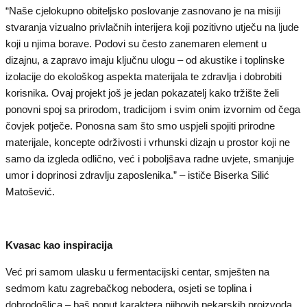
“Naše cjelokupno obiteljsko poslovanje zasnovano je na misiji
stvaranja vizualno privlačnih interijera koji pozitivno utječu na ljude
koji u njima borave. Podovi su često zanemaren element u
dizajnu, a zapravo imaju ključnu ulogu – od akustike i toplinske
izolacije do ekološkog aspekta materijala te zdravlja i dobrobiti
korisnika. Ovaj projekt još je jedan pokazatelj kako tržište želi
ponovni spoj sa prirodom, tradicijom i svim onim izvornim od čega
čovjek potječe. Ponosna sam što smo uspjeli spojiti prirodne
materijale, koncepte održivosti i vrhunski dizajn u prostor koji ne
samo da izgleda odlično, već i poboljšava radne uvjete, smanjuje
umor i doprinosi zdravlju zaposlenika.” – ističe Biserka Silić
Matošević.
Kvasac kao inspiracija
Već pri samom ulasku u fermentacijski centar, smješten na
sedmom katu zagrebačkog nebodera, osjeti se toplina i
dobrodošlica – baš poput karaktera njihovih pekarskih proizvoda.