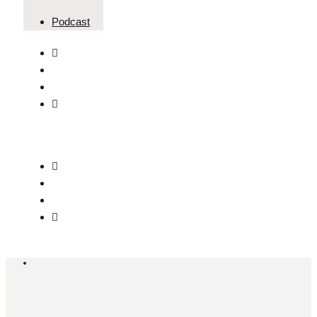
Podcast
ISTAKNUTO
,
LIFESTYLE
Novootvoreni uredi