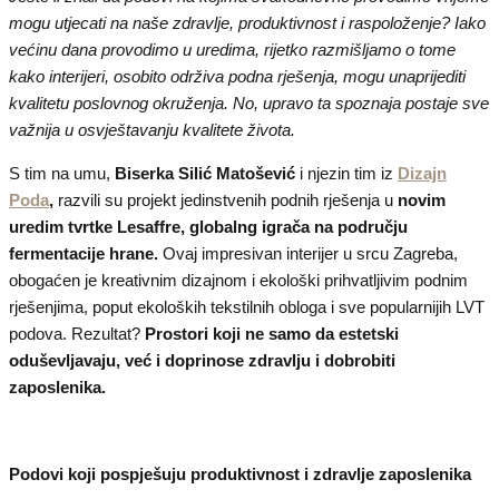
mogu utjecati na naše zdravlje, produktivnost i raspoloženje? Iako
većinu dana provodimo u uredima, rijetko razmišljamo o tome
kako interijeri, osobito održiva podna rješenja, mogu unaprijediti
kvalitetu poslovnog okruženja. No, upravo ta spoznaja postaje sve
važnija u osvještavanju kvalitete života.
S tim na umu,
Biserka Silić Matošević
i njezin tim iz
Dizajn
Poda
,
razvili su projekt jedinstvenih podnih rješenja u
novim
uredim tvrtke
Lesaffre, globalng igrača na području
fermentacije hrane.
Ovaj impresivan interijer u srcu Zagreba,
obogaćen je kreativnim dizajnom i ekološki prihvatljivim podnim
rješenjima, poput ekoloških tekstilnih obloga i sve popularnijih LVT
podova. Rezultat?
Prostori koji ne samo da estetski
oduševljavaju, već i doprinose zdravlju i dobrobiti
zaposlenika.
Podovi koji pospješuju produktivnost i zdravlje zaposlenika