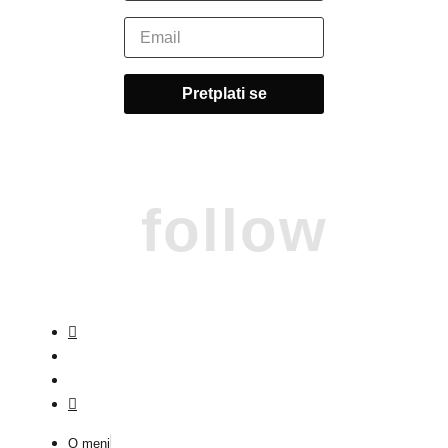
follow
O meni