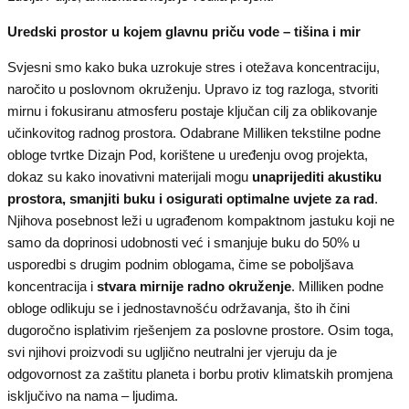
Uredski prostor u kojem glavnu priču vode – tišina i mir
Svjesni smo kako buka uzrokuje stres i otežava koncentraciju,
naročito u poslovnom okruženju. Upravo iz tog razloga, stvoriti
mirnu i fokusiranu atmosferu postaje ključan cilj za oblikovanje
učinkovitog radnog prostora. Odabrane Milliken tekstilne podne
obloge tvrtke Dizajn Pod, korištene u uređenju ovog projekta,
dokaz su kako inovativni materijali mogu
unaprijediti akustiku
prostora, smanjiti buku i osigurati optimalne uvjete za rad
.
Njihova posebnost leži u ugrađenom kompaktnom jastuku koji ne
samo da doprinosi udobnosti već i smanjuje buku do 50% u
usporedbi s drugim podnim oblogama, čime se poboljšava
koncentracija i
stvara mirnije radno okruženje
. Milliken podne
obloge odlikuju se i jednostavnošću održavanja, što ih čini
dugoročno isplativim rješenjem za poslovne prostore. Osim toga,
svi njihovi proizvodi su ugljično neutralni jer vjeruju da je
odgovornost za zaštitu planeta i borbu protiv klimatskih promjena
isključivo na nama – ljudima.