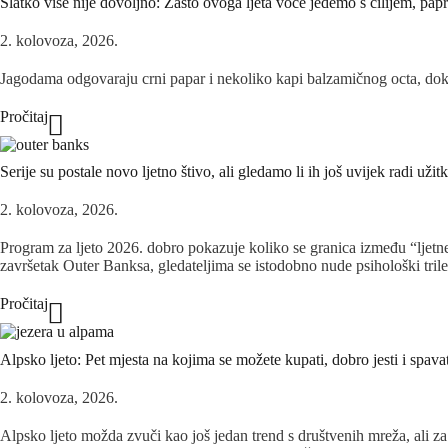
Slatko više nije dovoljno: Zašto ovoga ljeta voće jedemo s čilijem, papr
2. kolovoza, 2026.
Jagodama odgovaraju crni papar i nekoliko kapi balzamičnog octa, dok 
Pročitaj
Serije su postale novo ljetno štivo, ali gledamo li ih još uvijek radi užit
2. kolovoza, 2026.
Program za ljeto 2026. dobro pokazuje koliko se granica između “ljetne
završetak Outer Banksa, gledateljima se istodobno nude psihološki trileri
Pročitaj
Alpsko ljeto: Pet mjesta na kojima se možete kupati, dobro jesti i spava
2. kolovoza, 2026.
Alpsko ljeto možda zvuči kao još jedan trend s društvenih mreža, ali za 