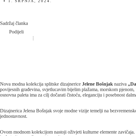
1. SRPNJA, 2024.
Sadržaj članka
Podijeli
Nova modna kolekcija splitske dizajnerice
Jelene Bošnjak
naziva
„Da
povijesnih građevina, svjetlucavim bijelim plažama, morskom pjenom, ri
osnovna paleta ima za cilj dočarati čistoću, eleganciju i posebnost dal
Dizajnerica Jelena Bošnjak svoje modne vizije temelji na bezvremenskoj
jednostavnost.
Ovom modnom kolekcijom nastoji oživjeti kulturne elemente zavičaja. S