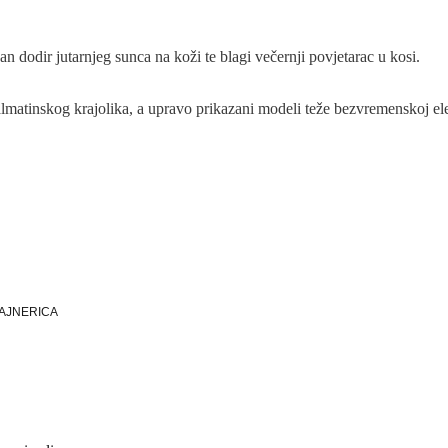
an dodir jutarnjeg sunca na koži te blagi večernji povjetarac u kosi.
atinskog krajolika, a upravo prikazani modeli teže bezvremenskoj elega
ZAJNERICA