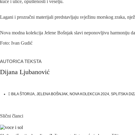
kuće i ulice, opuštenosti i veselju.
Lagani i prozračni materijali predstavljaju svježinu morskog zraka, njež
Nova modna kolekcija Jelene Bošnjak slavi neponovljivu harmoniju dalm
Foto: Ivan Gudić
AUTORICA TEKSTA
Dijana Ljubanović
BILA ŠTORIJA
,
JELENA BOŠNJAK
,
NOVA KOLEKCIJA 2024
,
SPLITSKA DI
Slični članci