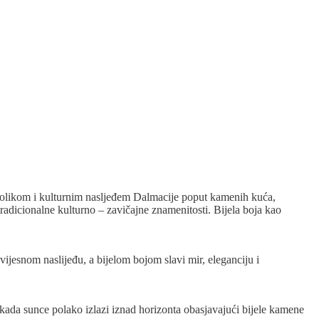
ajolikom i kulturnim nasljeđem Dalmacije poput kamenih kuća,
adicionalne kulturno – zavičajne znamenitosti. Bijela boja kao
jesnom naslijeđu, a bijelom bojom slavi mir, eleganciju i
ada sunce polako izlazi iznad horizonta obasjavajući bijele kamene