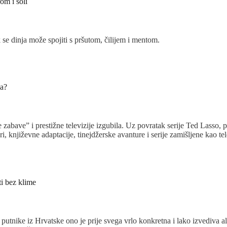
om i soli
se dinja može spojiti s pršutom, čilijem i mentom.
ka?
 zabave” i prestižne televizije izgubila. Uz povratak serije Ted Lasso
, književne adaptacije, tinejdžerske avanture i serije zamišljene kao tel
ti bez klime
putnike iz Hrvatske ono je prije svega vrlo konkretna i lako izvediva al