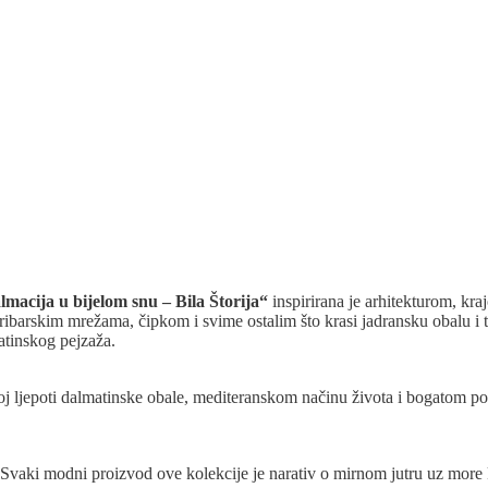
lmacija u bijelom snu – Bila Štorija“
inspirirana je arhitekturom, kr
barskim mrežama, čipkom i svime ostalim što krasi jadransku obalu i tr
matinskog pejzaža.
 ljepoti dalmatinske obale, mediteranskom načinu života i bogatom povi
vaki modni proizvod ove kolekcije je narativ o mirnom jutru uz more k