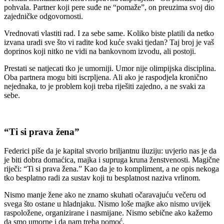
pohvala. Partner koji pere suđe ne “pomaže”, on preuzima svoj dio
zajedničke odgovornosti.
Vrednovati vlastiti rad. I za sebe same. Koliko biste platili da netko
izvana uradi sve što vi radite kod kuće svaki tjedan? Taj broj je vaš
doprinos koji nitko ne vidi na bankovnom izvodu, ali postoji.
Prestati se natjecati tko je umorniji. Umor nije olimpijska disciplina.
Oba partnera mogu biti iscrpljena. Ali ako je raspodjela kronično
nejednaka, to je problem koji treba riješiti zajedno, a ne svaki za
sebe.
“Ti si prava žena”
Federici piše da je kapital stvorio briljantnu iluziju: uvjerio nas je da
je biti dobra domaćica, majka i supruga kruna ženstvenosti. Magične
riječi: “Ti si prava žena.” Kao da je to kompliment, a ne opis nekoga
tko besplatno radi za sustav koji tu besplatnost naziva vrlinom.
Nismo manje žene ako ne znamo skuhati očaravajuću večeru od
svega što ostane u hladnjaku. Nismo loše majke ako nismo uvijek
raspoložene, organizirane i nasmijane. Nismo sebične ako kažemo
da smo umorne i da nam treba pomoć.