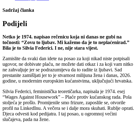
Sadržaj članka
Podijeli
Netko je 1974. napisao rečenicu koja ni danas ne gubi na
točnosti: “Zovu to ljubav. Mi kažemo da je to neplaćenirad.”
Bila je to Silvia Federici. I ne, nije stara vijest.
Zamislite da svaki dan idete na posao za koji nikad niste potpisali
ugovor, ne dobivate plaću, ne možete dati otkaz i za koji vam nitko
ne zahvaljuje jer se podrazumijeva da to radite iz ljubavi. Sad
prestanite zamišljati jer to je stvarnost milijuna žena i danas, 2026.
godine, u modernim europskim kućanstvima, uključujući hrvatska.
Silvia Federici, feministička teoretičarka, napisala je 1974. esej
“Wages Against Housework” – Plaće protiv kućanskog rada. Pola
stoljeća je prošlo. Promijenile smo frizure, zaposlile se, otvorile
profil na LinkedInu. A večera se i dalje mora skuhati. Rublje oprati.
Djeca odvesti kod pedijatra. I taj posao, u ogromnoj većini
slučajeva, pada na žene.