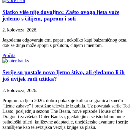
Slatko više nije dovoljno: Zašto ovoga ljeta voće
jedemo s čilijem, paprom i soli
2. kolovoza, 2026.
Jagodama odgovaraju crni papar i nekoliko kapi balzamičnog octa,
dok se dinja može spojiti s pršutom, čilijem i mentom.
Pročitaj
Serije su postale novo ljetno štivo, ali gledamo li ih
još uvijek radi užitka?
2. kolovoza, 2026.
Program za ljeto 2026. dobro pokazuje koliko se granica između
“ljetne zabave” i prestižne televizije izgubila. Uz povratak serije Ted
Lasso, posljednju sezonu The Beara, nove epizode House of the
Dragon i završetak Outer Banksa, gledateljima se istodobno nude
psihološki trileri, književne adaptacije, tinejdžerske avanture i serije
zamišljene kao televizijska verzija knjige za plažu.