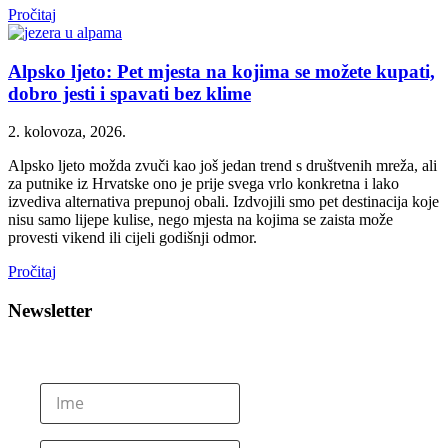
Pročitaj
Alpsko ljeto: Pet mjesta na kojima se možete kupati,
dobro jesti i spavati bez klime
2. kolovoza, 2026.
Alpsko ljeto možda zvuči kao još jedan trend s društvenih mreža, ali
za putnike iz Hrvatske ono je prije svega vrlo konkretna i lako
izvediva alternativa prepunoj obali. Izdvojili smo pet destinacija koje
nisu samo lijepe kulise, nego mjesta na kojima se zaista može
provesti vikend ili cijeli godišnji odmor.
Pročitaj
Newsletter