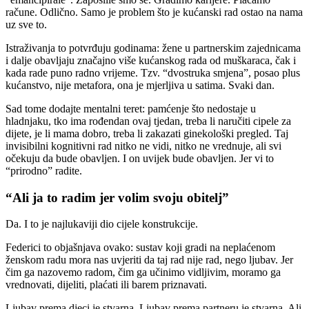
račune. Odlično. Samo je problem što je kućanski rad ostao na nama
uz sve to.
Istraživanja to potvrđuju godinama: žene u partnerskim zajednicama
i dalje obavljaju značajno više kućanskog rada od muškaraca, čak i
kada rade puno radno vrijeme. Tzv. “dvostruka smjena”, posao plus
kućanstvo, nije metafora, ona je mjerljiva u satima. Svaki dan.
Sad tome dodajte mentalni teret: pamćenje što nedostaje u
hladnjaku, tko ima rođendan ovaj tjedan, treba li naručiti cipele za
dijete, je li mama dobro, treba li zakazati ginekološki pregled. Taj
invisibilni kognitivni rad nitko ne vidi, nitko ne vrednuje, ali svi
očekuju da bude obavljen. I on uvijek bude obavljen. Jer vi to
“prirodno” radite.
“Ali ja to radim jer volim svoju obitelj”
Da. I to je najlukaviji dio cijele konstrukcije.
Federici to objašnjava ovako: sustav koji gradi na neplaćenom
ženskom radu mora nas uvjeriti da taj rad nije rad, nego ljubav. Jer
čim ga nazovemo radom, čim ga učinimo vidljivim, moramo ga
vrednovati, dijeliti, plaćati ili barem priznavati.
Ljubav prema djeci je stvarna. Ljubav prema partneru je stvarna. Ali