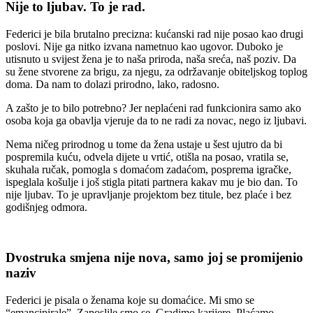
Nije to ljubav. To je rad.
Federici je bila brutalno precizna: kućanski rad nije posao kao drugi
poslovi. Nije ga nitko izvana nametnuo kao ugovor. Duboko je
utisnuto u svijest žena je to naša priroda, naša sreća, naš poziv. Da
su žene stvorene za brigu, za njegu, za održavanje obiteljskog toplog
doma. Da nam to dolazi prirodno, lako, radosno.
A zašto je to bilo potrebno? Jer neplaćeni rad funkcionira samo ako
osoba koja ga obavlja vjeruje da to ne radi za novac, nego iz ljubavi.
Nema ničeg prirodnog u tome da žena ustaje u šest ujutro da bi
pospremila kuću, odvela dijete u vrtić, otišla na posao, vratila se,
skuhala ručak, pomogla s domaćom zadaćom, posprema igračke,
ispeglala košulje i još stigla pitati partnera kakav mu je bio dan. To
nije ljubav. To je upravljanje projektom bez titule, bez plaće i bez
godišnjeg odmora.
Dvostruka smjena nije nova, samo joj se promijenio
naziv
Federici je pisala o ženama koje su domaćice. Mi smo se
“emancipirale”. Zaposlile smo se. Gradimo karijere. Plaćamo