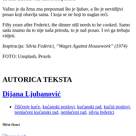
Važno je da žena zna prepoznati što je ljubav, a što je nevidljivi
posao koji obavlja sama. I koja se ne boji to naglas reći.
Fifty years after Federici, the dinner still needs to be cooked. Samo
sada znamo da to nije naša priroda, to je naš posao. I svi ga trebaju
vidjeti.
Inspiracija: Silvia Federici, “Wages Against Housework” (1974)
FOTO: Unsplash, Pexels
AUTORICA TEKSTA
Dijana Ljubanović
čišćenje kuće
,
kućanski poslovi
,
kućanski rad
,
kućni poslovi
,
neplaćeni kućanski rad
,
neplaćeni rad
,
silvia federici
Slični članci