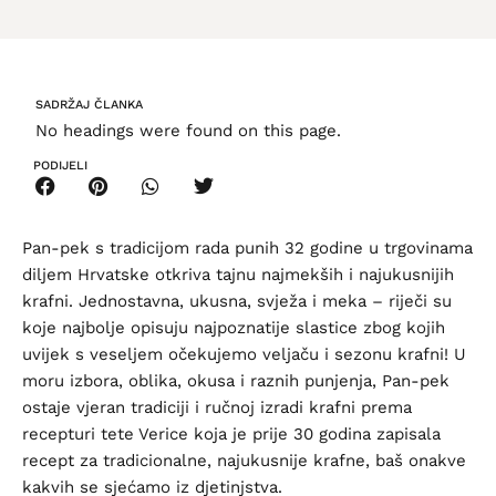
SADRŽAJ ČLANKA
No headings were found on this page.
PODIJELI
Pan-pek s tradicijom rada punih 32 godine u trgovinama
diljem Hrvatske otkriva tajnu najmekših i najukusnijih
krafni. Jednostavna, ukusna, svježa i meka – riječi su
koje najbolje opisuju najpoznatije slastice zbog kojih
uvijek s veseljem očekujemo veljaču i sezonu krafni! U
moru izbora, oblika, okusa i raznih punjenja, Pan-pek
ostaje vjeran tradiciji i ručnoj izradi krafni prema
recepturi tete Verice koja je prije 30 godina zapisala
recept za tradicionalne, najukusnije krafne, baš onakve
kakvih se sjećamo iz djetinjstva.