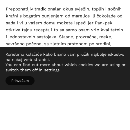
Prepoznatljiv tradicionalan okus svježih, toplih i sočnih
krafni s bogatim punjenjem od marelice ili čokolade od
sada i vi u vašem domu možete ispeći jer Pan-pek
otkriva tajnu recepta i to sa samo osam vrlo kvalitetnih
i jednostavnih sastojaka. Slasne, prozračne, meke,
savršeno pečene, sa zlatnim prstenom po sredini,
punjene različitim nadjevima, a najpoznatiji svakako je
Koristimo kolačiće kako bismo vam pružili najbolje iskustvo
fini Podravka džem od marelice, a za završni, neodoljiv
na našoj web stranici.
dojam lagano su posute šećerom u prahu. Jednostavne
You can find out more about which cookies we are using or
switch them off in
settings
.
i baš savršene krafne!
Prihvaćam
Tvorac recepture, dugogodišnja djelatnica teta Verica,
danas je u mirovini, ali prema njenoj recepturi Pan-
pek godišnje proizvede preko 10 milijuna krafni, od
čega se potroši čak 105 tona Podravka marmelade od
marelice te ih plasira na tržišta kroz vlastitu
maloprodajnu mrežu, kao i veleprodajnim kupcima
diljem Hrvatske, ali i ostalim zemljama Europske unije,