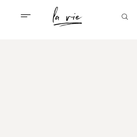
GASTRO
,
ISTAKNUTO
Najbolje krafne: Pan-
pek otkriva recepturu
staru više od 30 godina
20. VELJAČE, 2024.