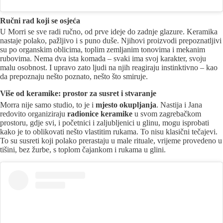
Ručni rad koji se osjeća
U Morri se sve radi ručno, od prve ideje do zadnje glazure. Keramika
nastaje polako, pažljivo i s puno duše. Njihovi proizvodi prepoznatljivi
su po organskim oblicima, toplim zemljanim tonovima i mekanim
rubovima. Nema dva ista komada – svaki ima svoj karakter, svoju
malu osobnost. I upravo zato ljudi na njih reagiraju instinktivno – kao
da prepoznaju nešto poznato, nešto što smiruje.
Više od keramike: prostor za susret i stvaranje
Morra nije samo studio, to je i
mjesto okupljanja
. Nastija i Jana
redovito organiziraju
radionice keramike
u svom zagrebačkom
prostoru, gdje svi, i početnici i zaljubljenici u glinu, mogu isprobati
kako je to oblikovati nešto vlastitim rukama. To nisu klasični tečajevi.
To su susreti koji polako prerastaju u male rituale, vrijeme provedeno u
tišini, bez žurbe, s toplom čajankom i rukama u glini.