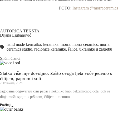
FOTO:
Instagram @morraceramics
AUTORICA TEKSTA
Dijana Ljubanović
hand made kermaika
,
keramika
,
morra
,
morra ceramics
,
morra
ceramics studio
,
radionice keramike
,
šalice
,
ukrajinke u zagrebu
Slični članci
Slatko više nije dovoljno: Zašto ovoga ljeta voće jedemo s
čilijem, paprom i soli
2. kolovoza, 2026.
Jagodama odgovaraju crni papar i nekoliko kapi balzamičnog octa, dok se
dinja može spojiti s pršutom, čilijem i mentom.
Pročitaj