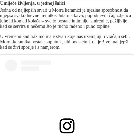
Umijeće življenja, u jednoj šalici
Jedna od najljepših stvari u Morra keramici je njezina sposobnost da
uljepša svakodnevne trenutke. Jutarnja kava, popodnevni čaj, zdjelica
juhe ili komad kolača – sve to postaje intimnije, smirenije, pažljivije
kad se servira u nečemu što je ručno rađeno i puno topline.
U vremenu kad tražimo male stvari koje nas uzemljuju i vraćaju sebi,
Morra keramika postaje suputnik, tihi podsjetnik da je život najljepši
kad se živi sporije i s namjerom.