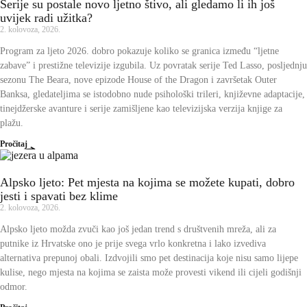
Serije su postale novo ljetno štivo, ali gledamo li ih još
uvijek radi užitka?
2. kolovoza, 2026.
Program za ljeto 2026. dobro pokazuje koliko se granica između “ljetne
zabave” i prestižne televizije izgubila. Uz povratak serije Ted Lasso, posljednju
sezonu The Beara, nove epizode House of the Dragon i završetak Outer
Banksa, gledateljima se istodobno nude psihološki trileri, književne adaptacije,
tinejdžerske avanture i serije zamišljene kao televizijska verzija knjige za
plažu.
Pročitaj
Alpsko ljeto: Pet mjesta na kojima se možete kupati, dobro
jesti i spavati bez klime
2. kolovoza, 2026.
Alpsko ljeto možda zvuči kao još jedan trend s društvenih mreža, ali za
putnike iz Hrvatske ono je prije svega vrlo konkretna i lako izvediva
alternativa prepunoj obali. Izdvojili smo pet destinacija koje nisu samo lijepe
kulise, nego mjesta na kojima se zaista može provesti vikend ili cijeli godišnji
odmor.