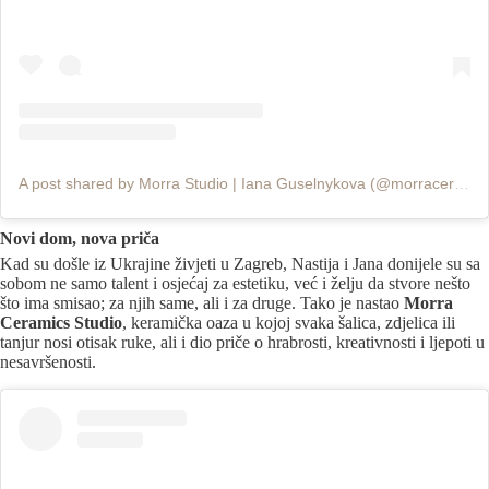
A post shared by Morra Studio | Iana Guselnykova (@morraceramics)
Novi dom, nova priča
Kad su došle iz Ukrajine živjeti u Zagreb, Nastija i Jana donijele su sa
sobom ne samo talent i osjećaj za estetiku, već i želju da stvore nešto
što ima smisao; za njih same, ali i za druge. Tako je nastao
Morra
Ceramics Studio
, keramička oaza u kojoj svaka šalica, zdjelica ili
tanjur nosi otisak ruke, ali i dio priče o hrabrosti, kreativnosti i ljepoti u
nesavršenosti.