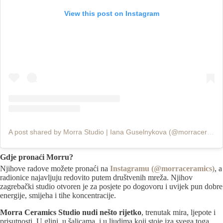
View this post on Instagram
A post shared by Morra Studio | Iana Guselnykova (@morraceramics)
Gdje pronaći Morru?
Njihove radove možete pronaći na
Instagramu (@morraceramics)
, a
radionice najavljuju redovito putem društvenih mreža. Njihov
zagrebački studio otvoren je za posjete po dogovoru i uvijek pun dobre
energije, smijeha i tihe koncentracije.
Morra Ceramics Studio nudi nešto rijetko
, trenutak mira, ljepote i
prisutnosti. U glini, u šalicama, i u ljudima koji stoje iza svega toga.