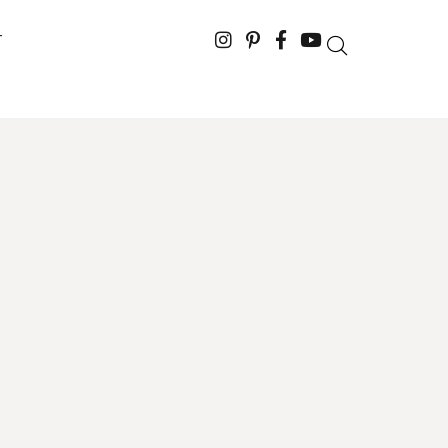
T
oj estetike,
– Allora