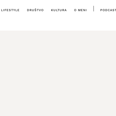
|
LIFESTYLE
DRUŠTVO
KULTURA
O MENI
PODCAS
ISTAKNUTO
,
LIFESTYLE
nčanje u Splitu: Sp
omije i atmosfere 
13. SVIBNJA, 2026.