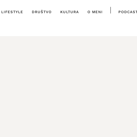
|
LIFESTYLE
DRUŠTVO
KULTURA
O MENI
PODCAS
DRUŠTVO
,
ISTAKNUTO
ko nastaju, napredu
uvijek dio čopora
5. TRAVNJA, 2026.