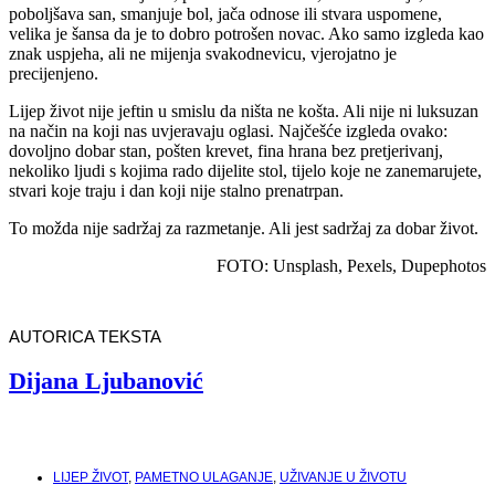
poboljšava san, smanjuje bol, jača odnose ili stvara uspomene,
velika je šansa da je to dobro potrošen novac. Ako samo izgleda kao
znak uspjeha, ali ne mijenja svakodnevicu, vjerojatno je
precijenjeno.
Lijep život nije jeftin u smislu da ništa ne košta. Ali nije ni luksuzan
na način na koji nas uvjeravaju oglasi. Najčešće izgleda ovako:
dovoljno dobar stan, pošten krevet, fina hrana bez pretjerivanj,
nekoliko ljudi s kojima rado dijelite stol, tijelo koje ne zanemarujete,
stvari koje traju i dan koji nije stalno prenatrpan.
To možda nije sadržaj za razmetanje. Ali jest sadržaj za dobar život.
FOTO: Unsplash, Pexels, Dupephotos
AUTORICA TEKSTA
Dijana Ljubanović
LIJEP ŽIVOT
,
PAMETNO ULAGANJE
,
UŽIVANJE U ŽIVOTU