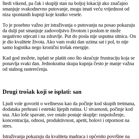
štedi vikend, pa čak i skuplji stan na boljoj lokaciji ako značajno
smanjuje svakodnevno putovanje, mogu imati veću vrijednost od
niza spontanih kupnji koje kratko vesele.
To je posebno važno jer istraživanja o putovanju na posao pokazuju
da dulji put smanjuje zadovoljstvo životom i poslom te može
negativno utjecati i na zdravlje. Put do posla nije usputna sitnica. On
je dio kvalitete života. Ako vam svaki dan uzima sat i pol, to nije
samo logistika nego kronični trošak energije.
Kad god možete, isplati se platiti ono što skraćuje frustraciju koja se
ponavlja svaki dan. Jednokratna skupa kupnja često je manje važna
od stalnog rasterećenja.
Drugi trošak koji se isplati: san
Ljudi vole govoriti o wellnessu kao da počinje kod skupih tretmana,
dodataka prehrani i estetski lijepih rutina. U stvarnosti, počinje kod
sna. Ako loše spavate, sve ostalo postaje skuplje: raspoloženje,
koncentracija, odnosi, produktivnost, apetit, bolovi i otpornost na
stres.
Istraživanja pokazuju da kvaliteta madraca i općenito površine na