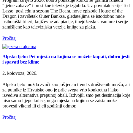
Program za ljeto 2026. dobro pokazuje koliko se granica između
“ljetne zabave” i prestižne televizije izgubila. Uz povratak serije Ted
Lasso, posljednju sezonu The Beara, nove epizode House of the
Dragon i završetak Outer Banksa, gledateljima se istodobno nude
psihološki trileri, književne adaptacije, tinejdžerske avanture i serije
zamišljene kao televizijska verzija knjige za plažu.
Pročitaj
Alpsko ljeto: Pet mjesta na kojima se možete kupati, dobro jesti
i spavati bez klime
2. kolovoza, 2026.
Alpsko ljeto možda zvuči kao još jedan trend s društvenih mreža, ali
za putnike iz Hrvatske ono je prije svega vrlo konkretna i lako
izvediva alternativa prepunoj obali. Izdvojili smo pet destinacija koje
nisu samo lijepe kulise, nego mjesta na kojima se zaista može
provesti vikend ili cijeli godišnji odmor.
Pročitaj