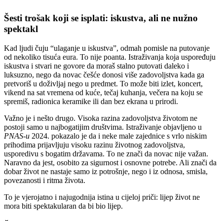
Šesti trošak koji se isplati: iskustva, ali ne nužno
spektakl
Kad ljudi čuju “ulaganje u iskustva”, odmah pomisle na putovanje
od nekoliko tisuća eura. To nije poanta. Istraživanja koja uspoređuju
iskustva i stvari ne govore da moraš stalno putovati daleko i
luksuzno, nego da novac češće donosi više zadovoljstva kada ga
pretvoriš u doživljaj nego u predmet. To može biti izlet, koncert,
vikend na sat vremena od kuće, tečaj kuhanja, večera na koju se
spremiš, radionica keramike ili dan bez ekrana u prirodi.
Važno je i nešto drugo. Visoka razina zadovoljstva životom ne
postoji samo u najbogatijim društvima. Istraživanje objavljeno u
PNAS-u
2024. pokazalo je da i neke male zajednice s vrlo niskim
prihodima prijavljuju visoku razinu životnog zadovoljstva,
usporedivu s bogatim državama. To ne znači da novac nije važan.
Naravno da jest, osobito za sigurnost i osnovne potrebe. Ali znači da
dobar život ne nastaje samo iz potrošnje, nego i iz odnosa, smisla,
povezanosti i ritma života.
To je vjerojatno i najugodnija istina u cijeloj priči: lijep život ne
mora biti spektakularan da bi bio lijep.