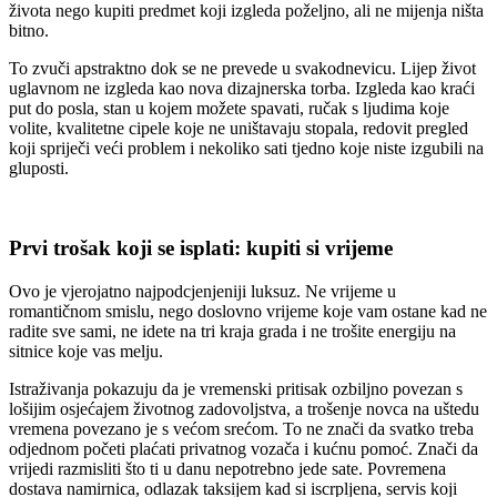
života nego kupiti predmet koji izgleda poželjno, ali ne mijenja ništa
bitno.
To zvuči apstraktno dok se ne prevede u svakodnevicu. Lijep život
uglavnom ne izgleda kao nova dizajnerska torba. Izgleda kao kraći
put do posla, stan u kojem možete spavati, ručak s ljudima koje
volite, kvalitetne cipele koje ne uništavaju stopala, redovit pregled
koji spriječi veći problem i nekoliko sati tjedno koje niste izgubili na
gluposti.
Prvi trošak koji se isplati: kupiti si vrijeme
Ovo je vjerojatno najpodcjenjeniji luksuz. Ne vrijeme u
romantičnom smislu, nego doslovno vrijeme koje vam ostane kad ne
radite sve sami, ne idete na tri kraja grada i ne trošite energiju na
sitnice koje vas melju.
Istraživanja pokazuju da je vremenski pritisak ozbiljno povezan s
lošijim osjećajem životnog zadovoljstva, a trošenje novca na uštedu
vremena povezano je s većom srećom. To ne znači da svatko treba
odjednom početi plaćati privatnog vozača i kućnu pomoć. Znači da
vrijedi razmisliti što ti u danu nepotrebno jede sate. Povremena
dostava namirnica, odlazak taksijem kad si iscrpljena, servis koji