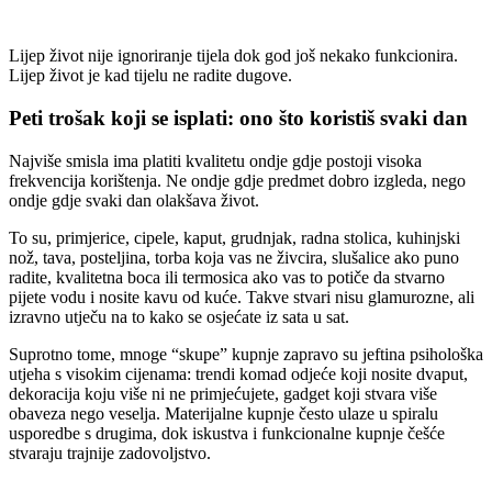
Lijep život nije ignoriranje tijela dok god još nekako funkcionira.
Lijep život je kad tijelu ne radite dugove.
Peti trošak koji se isplati: ono što koristiš svaki dan
Najviše smisla ima platiti kvalitetu ondje gdje postoji visoka
frekvencija korištenja. Ne ondje gdje predmet dobro izgleda, nego
ondje gdje svaki dan olakšava život.
To su, primjerice, cipele, kaput, grudnjak, radna stolica, kuhinjski
nož, tava, posteljina, torba koja vas ne živcira, slušalice ako puno
radite, kvalitetna boca ili termosica ako vas to potiče da stvarno
pijete vodu i nosite kavu od kuće. Takve stvari nisu glamurozne, ali
izravno utječu na to kako se osjećate iz sata u sat.
Suprotno tome, mnoge “skupe” kupnje zapravo su jeftina psihološka
utjeha s visokim cijenama: trendi komad odjeće koji nosite dvaput,
dekoracija koju više ni ne primjećujete, gadget koji stvara više
obaveza nego veselja. Materijalne kupnje često ulaze u spiralu
usporedbe s drugima, dok iskustva i funkcionalne kupnje češće
stvaraju trajnije zadovoljstvo.