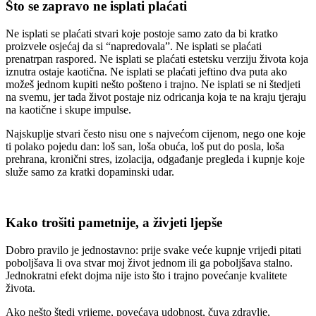
Što se zapravo ne isplati plaćati
Ne isplati se plaćati stvari koje postoje samo zato da bi kratko
proizvele osjećaj da si “napredovala”. Ne isplati se plaćati
prenatrpan raspored. Ne isplati se plaćati estetsku verziju života koja
iznutra ostaje kaotična. Ne isplati se plaćati jeftino dva puta ako
možeš jednom kupiti nešto pošteno i trajno. Ne isplati se ni štedjeti
na svemu, jer tada život postaje niz odricanja koja te na kraju tjeraju
na kaotične i skupe impulse.
Najskuplje stvari često nisu one s najvećom cijenom, nego one koje
ti polako pojedu dan: loš san, loša obuća, loš put do posla, loša
prehrana, kronični stres, izolacija, odgađanje pregleda i kupnje koje
služe samo za kratki dopaminski udar.
Kako trošiti pametnije, a živjeti ljepše
Dobro pravilo je jednostavno: prije svake veće kupnje vrijedi pitati
poboljšava li ova stvar moj život jednom ili ga poboljšava stalno.
Jednokratni efekt dojma nije isto što i trajno povećanje kvalitete
života.
Ako nešto štedi vrijeme, povećava udobnost, čuva zdravlje,