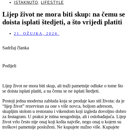
ISTAKNUTO
,
LIFESTYLE
Lijep život ne mora biti skup: na čemu se
doista isplati štedjeti, a što vrijedi platiti
21. OŽUJKA, 2026.
Sadržaj članka
Podijeli
Lijep život ne mora biti skup, ali traži pametnije odluke o tome što
se doista isplati platiti, a na čemu se ne isplati štedjeti.
Postoji jedna moderna zabluda koja se prodaje kao stil života: da je
“lijep život” rezerviran za one s više novca, boljom adresom,
skupljim stolom u restoranu i vikendom koji izgleda dovoljno dobro
za Instagram. U praksi je istina neugodnija, ali i oslobađajuća. Lijep
život vrlo često nije onaj koji košta najviše, nego onaj u kojem su
troškovi pametnije posloženi. Ne kupujete nužno više. Kupujete