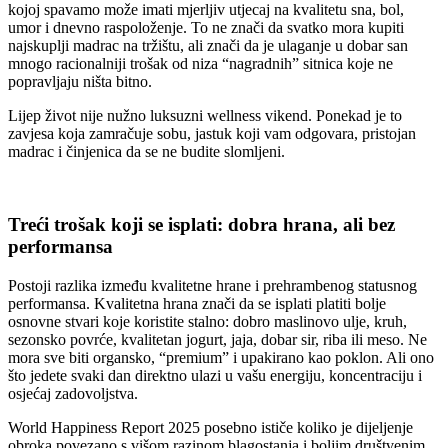
kojoj spavamo može imati mjerljiv utjecaj na kvalitetu sna, bol,
umor i dnevno raspoloženje. To ne znači da svatko mora kupiti
najskuplji madrac na tržištu, ali znači da je ulaganje u dobar san
mnogo racionalniji trošak od niza “nagradnih” sitnica koje ne
popravljaju ništa bitno.
Lijep život nije nužno luksuzni wellness vikend. Ponekad je to
zavjesa koja zamračuje sobu, jastuk koji vam odgovara, pristojan
madrac i činjenica da se ne budite slomljeni.
Treći trošak koji se isplati: dobra hrana, ali bez
performansa
Postoji razlika između kvalitetne hrane i prehrambenog statusnog
performansa. Kvalitetna hrana znači da se isplati platiti bolje
osnovne stvari koje koristite stalno: dobro maslinovo ulje, kruh,
sezonsko povrće, kvalitetan jogurt, jaja, dobar sir, riba ili meso. Ne
mora sve biti organsko, “premium” i upakirano kao poklon. Ali ono
što jedete svaki dan direktno ulazi u vašu energiju, koncentraciju i
osjećaj zadovoljstva.
World Happiness Report 2025 posebno ističe koliko je dijeljenje
obroka povezano s višom razinom blagostanja i boljim društvenim