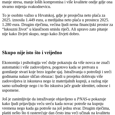
manje stresa, manje loših kompromisa i više kvalitete ondje gdje ona
stvarno mijenja svakodnevicu.
To je osobito važno u Hrvatskoj, gdje je prosječna neto plaća za
2025. iznosila 1.449 eura, a medijalna neto plaća u prosincu 2025.
1.280 eura. Drugim riječima, većina ljudi nema financijski prostor za
“luksuzni život” u klasičnom smislu riječi. Ali upravo zato pitanje
nije kako živjeti skupo, nego kako živjeti dobro.
Skupo nije isto što i vrijedno
Ekonomija i psihologija već dulje pokazuju da više novca ne znači
automatski i više zadovoljstva, pogotovo kada se pretvara u
gomilanje stvari koje brzo izgube sjaj. Istraživanja o potrošnji i sreći
godinama nalaze sličan obrazac: ljudi u prosjeku dobivaju više
zadovoljstva iz iskustava nego iz materijalnih kupnji, a razlog nije
samo uzbuđenje nego i to što iskustva jače grade identitet, odnose i
uspomene.
Još je zanimljivije da istraživanje objavljeno u
PNAS-u
pokazuje
kako ljudi prijavljuju veću sreću kada novac potroše na kupnju
vremena nego kada ga potroše na još jednu stvar. Drugim riječima,
platiti nešto što ti rasterećuje dan često ima veći učinak na kvalitetu