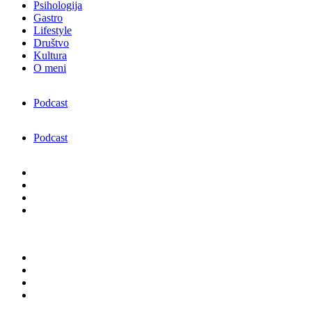
Psihologija
Gastro
Lifestyle
Društvo
Kultura
O meni
Podcast
Podcast