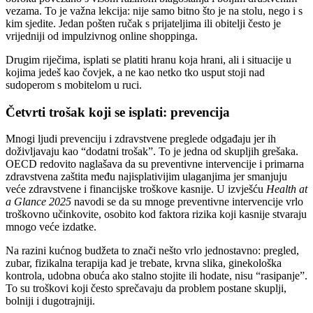
vezama. To je važna lekcija: nije samo bitno što je na stolu, nego i s
kim sjedite. Jedan pošten ručak s prijateljima ili obitelji često je
vrijedniji od impulzivnog online shoppinga.
Drugim riječima, isplati se platiti hranu koja hrani, ali i situacije u
kojima jedeš kao čovjek, a ne kao netko tko usput stoji nad
sudoperom s mobitelom u ruci.
Četvrti trošak koji se isplati: prevencija
Mnogi ljudi prevenciju i zdravstvene preglede odgađaju jer ih
doživljavaju kao “dodatni trošak”. To je jedna od skupljih grešaka.
OECD redovito naglašava da su preventivne intervencije i primarna
zdravstvena zaštita među najisplativijim ulaganjima jer smanjuju
veće zdravstvene i financijske troškove kasnije. U izvješću
Health at
a Glance 2025
navodi se da su mnoge preventivne intervencije vrlo
troškovno učinkovite, osobito kod faktora rizika koji kasnije stvaraju
mnogo veće izdatke.
Na razini kućnog budžeta to znači nešto vrlo jednostavno: pregled,
zubar, fizikalna terapija kad je trebate, krvna slika, ginekološka
kontrola, udobna obuća ako stalno stojite ili hodate, nisu “rasipanje”.
To su troškovi koji često sprečavaju da problem postane skuplji,
bolniji i dugotrajniji.