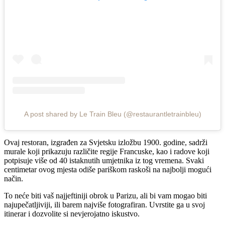
A post shared by Le Train Bleu (@restaurantletrainbleu)
Ovaj restoran, izgrađen za Svjetsku izložbu 1900. godine, sadrži
murale koji prikazuju različite regije Francuske, kao i radove koji
potpisuje više od 40 istaknutih umjetnika iz tog vremena. Svaki
centimetar ovog mjesta odiše pariškom raskoši na najbolji mogući
način.
To neće biti vaš najjeftiniji obrok u Parizu, ali bi vam mogao biti
najupečatljiviji, ili barem najviše fotografiran. Uvrstite ga u svoj
itinerar i dozvolite si nevjerojatno iskustvo.