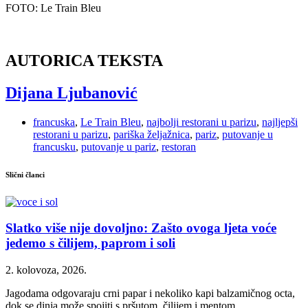
FOTO: Le Train Bleu
AUTORICA TEKSTA
Dijana Ljubanović
francuska
,
Le Train Bleu
,
najbolji restorani u parizu
,
najljepši
restorani u parizu
,
pariška željažnica
,
pariz
,
putovanje u
francusku
,
putovanje u pariz
,
restoran
Slični članci
Slatko više nije dovoljno: Zašto ovoga ljeta voće
jedemo s čilijem, paprom i soli
2. kolovoza, 2026.
Jagodama odgovaraju crni papar i nekoliko kapi balzamičnog octa,
dok se dinja može spojiti s pršutom, čilijem i mentom.