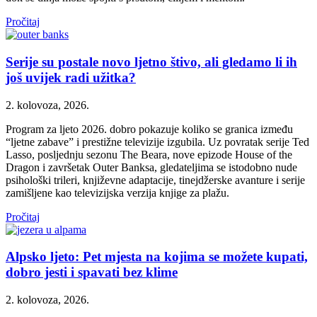
Pročitaj
Serije su postale novo ljetno štivo, ali gledamo li ih
još uvijek radi užitka?
2. kolovoza, 2026.
Program za ljeto 2026. dobro pokazuje koliko se granica između
“ljetne zabave” i prestižne televizije izgubila. Uz povratak serije Ted
Lasso, posljednju sezonu The Beara, nove epizode House of the
Dragon i završetak Outer Banksa, gledateljima se istodobno nude
psihološki trileri, književne adaptacije, tinejdžerske avanture i serije
zamišljene kao televizijska verzija knjige za plažu.
Pročitaj
Alpsko ljeto: Pet mjesta na kojima se možete kupati,
dobro jesti i spavati bez klime
2. kolovoza, 2026.