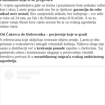
U svijetu ugostiteljstva gdje su brzina i pouzdanost često jednako važni
kao i okus, Lareto grupa nudi ono što je rijetkost:
garanciju da robe
nikad neće nestati
. Bez zamjenskih artikala, bez kašnjenja – sve stiže
u roku od 24 sata, pa čak i do Paklenih otoka ili Korčule. A uz to,
cijene ostaju fiksne kroz cijelu sezonu što je za svakog ugostitelja
zlatna vijest.
Od Čakovca do Dubrovnika – povjerenje koje se gradi
S referencama koje uključuju restorane diljem zemlje, Lareto je tiho
prisutan u svakodnevici mnogih vrhunskih kuhinja. Njihova uloga nije
samo u distribuciji već u
kreiranju ponude
zajedno s chefovima. Taj
partnerski odnos i kontinuirano ulaganje u proizvodnju vlastitih
brendova pretvara ih u
nezaobilaznog suigrača svakog ambicioznog
ugostitelja
.