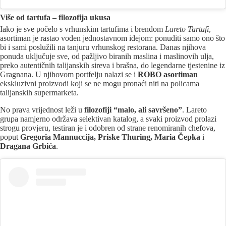
Više od tartufa – filozofija ukusa
Iako je sve počelo s vrhunskim tartufima i brendom
Lareto Tartufi
,
asortiman je rastao vođen jednostavnom idejom: ponuditi samo ono što
bi i sami poslužili na tanjuru vrhunskog restorana. Danas njihova
ponuda uključuje sve, od pažljivo biranih maslina i maslinovih ulja,
preko autentičnih talijanskih sireva i brašna, do legendarne tjestenine iz
Gragnana. U njihovom portfelju nalazi se i
ROBO asortiman
ekskluzivni proizvodi koji se ne mogu pronaći niti na policama
talijanskih supermarketa.
No prava vrijednost leži u
filozofiji “malo, ali savršeno”
. Lareto
grupa namjerno održava selektivan katalog, a svaki proizvod prolazi
strogu provjeru, testiran je i odobren od strane renomiranih chefova,
poput
Gregoria Mannuccija, Priske Thuring, Maria Čepka
i
Dragana Grbića
.