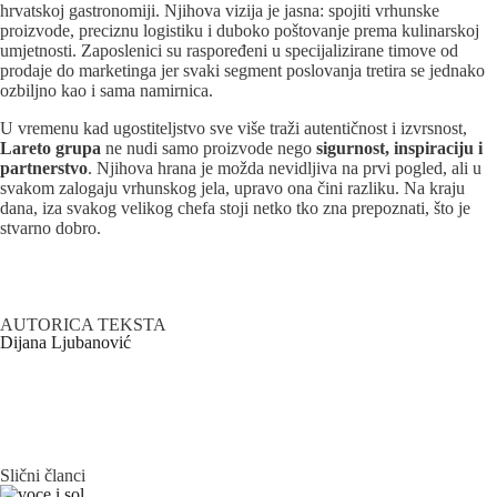
hrvatskoj gastronomiji. Njihova vizija je jasna: spojiti vrhunske
proizvode, preciznu logistiku i duboko poštovanje prema kulinarskoj
umjetnosti. Zaposlenici su raspoređeni u specijalizirane timove od
prodaje do marketinga jer svaki segment poslovanja tretira se jednako
ozbiljno kao i sama namirnica.
U vremenu kad ugostiteljstvo sve više traži autentičnost i izvrsnost,
Lareto grupa
ne nudi samo proizvode nego
sigurnost, inspiraciju i
partnerstvo
. Njihova hrana je možda nevidljiva na prvi pogled, ali u
svakom zalogaju vrhunskog jela, upravo ona čini razliku. Na kraju
dana, iza svakog velikog chefa stoji netko tko zna prepoznati, što je
stvarno dobro.
AUTORICA TEKSTA
Dijana Ljubanović
Slični članci