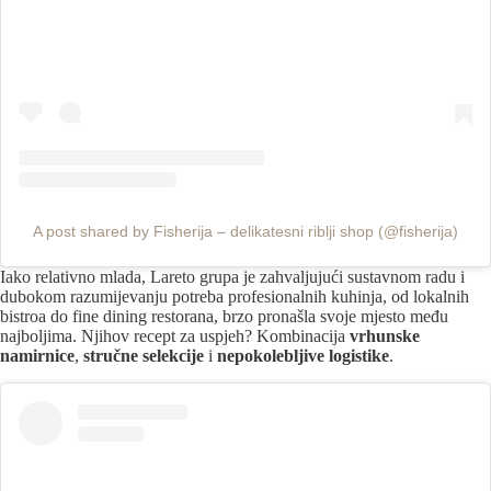
A post shared by Fisherija – delikatesni riblji shop (@fisherija)
Iako relativno mlada, Lareto grupa je zahvaljujući sustavnom radu i
dubokom razumijevanju potreba profesionalnih kuhinja, od lokalnih
bistroa do fine dining restorana, brzo pronašla svoje mjesto među
najboljima. Njihov recept za uspjeh? Kombinacija
vrhunske
namirnice
,
stručne selekcije
i
nepokolebljive logistike
.