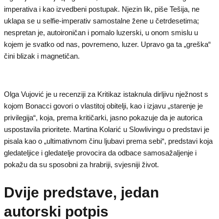
imperativa i kao izvedbeni postupak. Njezin lik, piše Tešija, ne
uklapa se u selfie-imperativ samostalne žene u četrdesetima;
nespretan je, autoironičan i pomalo luzerski, u onom smislu u
kojem je svatko od nas, povremeno, luzer. Upravo ga ta „greška“
čini blizak i magnetičan.
Olga Vujović je u recenziji za Kritikaz istaknula dirljivu nježnost s
kojom Bonacci govori o vlastitoj obitelji, kao i izjavu „starenje je
privilegija“, koja, prema kritičarki, jasno pokazuje da je autorica
uspostavila prioritete. Martina Kolarić u Slowlivingu o predstavi je
pisala kao o „ultimativnom činu ljubavi prema sebi“, predstavi koja
gledateljice i gledatelje provocira da odbace samosažaljenje i
pokažu da su sposobni za hrabriji, svjesniji život.
Dvije predstave, jedan
autorski potpis