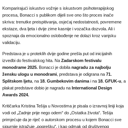
Komparirajući iskustvo vožnje s iskustvom psihoterapijskog
procesa, Bonacci s publikom dijeli sve ono što proces inače
skriva: trenutke preispitivanja, osjećaj nedostatnosti, povremene
ekstaze, dva ljeta i dvije zime kasnije i vozačka dozvola. Ali i
spoznaja da emocionalno oslobođenje ne dolazi kroz vanjsku
validaciju.
Predstava je u proteklih dvije godine prešla put od inicijalnih
izvedbi do festivalskog hita. Na
Zadarskom festivalu
monodrame 2025.
Bonacci je dobila
nagradu za najbolju
žensku ulogu u monodrami
, predstava je odigrana na
71.
Splitskom ljetu
, na
18. Gumbekovim danima
i na
18. GFUK-u
, a
plakat predstave dobio je nagradu na
International Design
Awards 2024.
Kritičarka Kristina Tešija u Novostima je pisala o izravnoj liniji koja
vodi od „Zadnje prije nego odem“ do „Ostatka života“. Tešija
primjećuje da je riječ o autorskom procesu u kojem Bonacci sve
sigurnije istražuje „pogrešku“, i kao odmak od društvenog