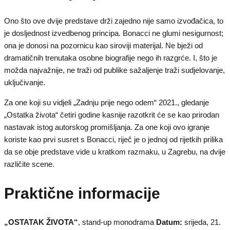
Ono što ove dvije predstave drži zajedno nije samo izvođačica, to
je dosljednost izvedbenog principa. Bonacci ne glumi nesigurnost;
ona je donosi na pozornicu kao siroviji materijal. Ne bježi od
dramatičnih trenutaka osobne biografije nego ih razgrće. I, što je
možda najvažnije, ne traži od publike sažaljenje traži sudjelovanje,
uključivanje.
Za one koji su vidjeli „Zadnju prije nego odem“ 2021., gledanje
„Ostatka života“ četiri godine kasnije razotkrit će se kao prirodan
nastavak istog autorskog promišljanja. Za one koji ovo igranje
koriste kao prvi susret s Bonacci, riječ je o jednoj od rijetkih prilika
da se obje predstave vide u kratkom razmaku, u Zagrebu, na dvije
različite scene.
Praktične informacije
„OSTATAK ŽIVOTA“
, stand-up monodrama
Datum:
srijeda, 21.