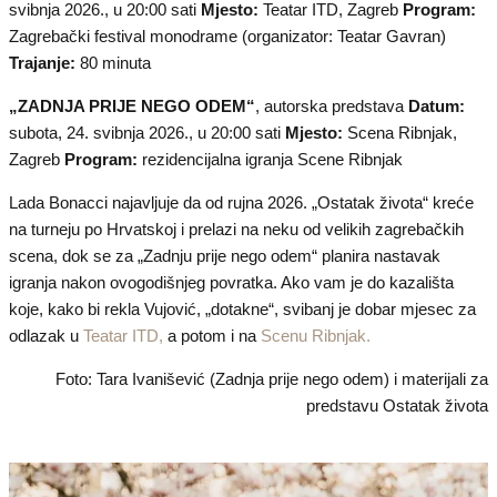
svibnja 2026., u 20:00 sati
Mjesto:
Teatar ITD, Zagreb
Program:
Zagrebački festival monodrame (organizator: Teatar Gavran)
Trajanje:
80 minuta
„ZADNJA PRIJE NEGO ODEM“
, autorska predstava
Datum:
subota, 24. svibnja 2026., u 20:00 sati
Mjesto:
Scena Ribnjak,
Zagreb
Program:
rezidencijalna igranja Scene Ribnjak
Lada Bonacci najavljuje da od rujna 2026. „Ostatak života“ kreće
na turneju po Hrvatskoj i prelazi na neku od velikih zagrebačkih
scena, dok se za „Zadnju prije nego odem“ planira nastavak
igranja nakon ovogodišnjeg povratka. Ako vam je do kazališta
koje, kako bi rekla Vujović, „dotakne“, svibanj je dobar mjesec za
odlazak u
Teatar ITD,
a potom i na
Scenu Ribnjak.
Foto: Tara Ivanišević (Zadnja prije nego odem) i materijali za
predstavu Ostatak života