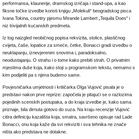
performansa, klaunerije, dramskog izričaja i stand-upa, a kao
fiksne točke izvedbe koristi knjigu „Molekuli“ beogradskog pisca
Ivana Tokina, country pjesmu Mirande Lambert „Tequila Does“ i
niz trivijalnih kućanskih predmeta.
Iz tog naizgled neobičnog popisa rekvizita, stolice, plastičnog
cvijeta, čaše, lopatice za smeće, četke, Bonacci gradi izvedbu o
neuklapanju, iznevjerenim snovima i, paradoksalno,
neodustajanju. O strahu i o tome kako prebiti strah. O privatnim
mjestima duše koja, kako stoji u programskom tekstu, nemamo s
kim podijeliti pa s njima budemo same.
Povjesničarka umjetnosti i kritičarka Olga Vujović pisala je o
predstavi nakon prve reprize: započela je pitajući se o razlozima
pojedinih scenskih postupaka, a do kraja izvedbe je, kako sama
priznaje, bila dirnuta gotovo do suza. Na kraju recenzije Vujović
citira definiciju kazališta koja, smatra, savršeno opisuje rad Lade
Bonacci, onu koja kaže da svi rekviziti i sva tehnika ne znače
ništa ako predstava ne dotakne.