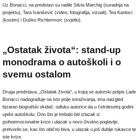
Uz Bonacci, na predstavi su radile Silvia Marchig (suradnja na
projektu), Tara Ivanišević (video, fotografija, vizuali), Tea Kantoci
(kostim) i Duško Richtermorc (svjetlo).
„Ostatak života“: stand-up
monodrama o autoškoli i o
svemu ostalom
Druga predstava, „Ostatak života“, u kojoj se autorski potpis Lade
Bonacci nadograđuje na isto polje istraživanja, ima naizgled
bizaran biografski okidač: odluku autorice da u četrdesetoj godini
upiše autoškolu. Ono što je trebalo biti izlazak iz
psihoemocionalne krize i ulazak u novo životno poglavlje,
pretvorilo se, kao što obično biva, u ulazak u još dublje rukavce te
iste krize.