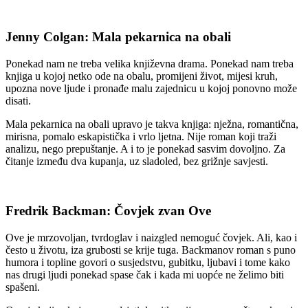
Jenny Colgan: Mala pekarnica na obali
Ponekad nam ne treba velika književna drama. Ponekad nam treba
knjiga u kojoj netko ode na obalu, promijeni život, mijesi kruh,
upozna nove ljude i pronađe malu zajednicu u kojoj ponovno može
disati.
Mala pekarnica na obali upravo je takva knjiga: nježna, romantična,
mirisna, pomalo eskapistička i vrlo ljetna. Nije roman koji traži
analizu, nego prepuštanje. A i to je ponekad sasvim dovoljno. Za
čitanje između dva kupanja, uz sladoled, bez grižnje savjesti.
Fredrik Backman: Čovjek zvan Ove
Ove je mrzovoljan, tvrdoglav i naizgled nemoguć čovjek. Ali, kao i
često u životu, iza grubosti se krije tuga. Backmanov roman s puno
humora i topline govori o susjedstvu, gubitku, ljubavi i tome kako
nas drugi ljudi ponekad spase čak i kada mi uopće ne želimo biti
spašeni.