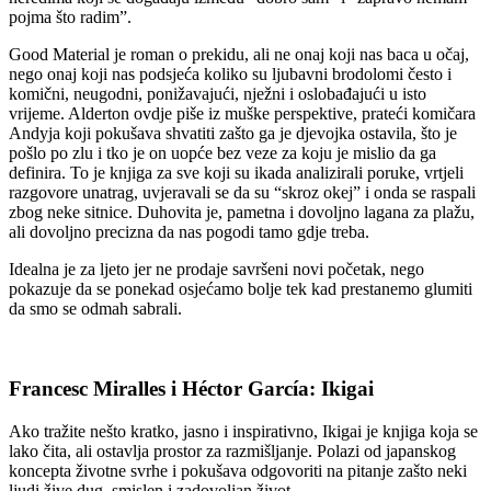
pojma što radim”.
Good Material je roman o prekidu, ali ne onaj koji nas baca u očaj,
nego onaj koji nas podsjeća koliko su ljubavni brodolomi često i
komični, neugodni, ponižavajući, nježni i oslobađajući u isto
vrijeme. Alderton ovdje piše iz muške perspektive, prateći komičara
Andyja koji pokušava shvatiti zašto ga je djevojka ostavila, što je
pošlo po zlu i tko je on uopće bez veze za koju je mislio da ga
definira. To je knjiga za sve koji su ikada analizirali poruke, vrtjeli
razgovore unatrag, uvjeravali se da su “skroz okej” i onda se raspali
zbog neke sitnice. Duhovita je, pametna i dovoljno lagana za plažu,
ali dovoljno precizna da nas pogodi tamo gdje treba.
Idealna je za ljeto jer ne prodaje savršeni novi početak, nego
pokazuje da se ponekad osjećamo bolje tek kad prestanemo glumiti
da smo se odmah sabrali.
Francesc Miralles i Héctor García: Ikigai
Ako tražite nešto kratko, jasno i inspirativno, Ikigai je knjiga koja se
lako čita, ali ostavlja prostor za razmišljanje. Polazi od japanskog
koncepta životne svrhe i pokušava odgovoriti na pitanje zašto neki
ljudi žive dug, smislen i zadovoljan život.