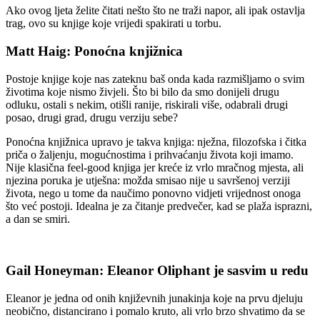
Ako ovog ljeta želite čitati nešto što ne traži napor, ali ipak ostavlja
trag, ovo su knjige koje vrijedi spakirati u torbu.
Matt Haig: Ponoćna knjižnica
Postoje knjige koje nas zateknu baš onda kada razmišljamo o svim
životima koje nismo živjeli. Što bi bilo da smo donijeli drugu
odluku, ostali s nekim, otišli ranije, riskirali više, odabrali drugi
posao, drugi grad, drugu verziju sebe?
Ponoćna knjižnica upravo je takva knjiga: nježna, filozofska i čitka
priča o žaljenju, mogućnostima i prihvaćanju života koji imamo.
Nije klasična feel-good knjiga jer kreće iz vrlo mračnog mjesta, ali
njezina poruka je utješna: možda smisao nije u savršenoj verziji
života, nego u tome da naučimo ponovno vidjeti vrijednost onoga
što već postoji. Idealna je za čitanje predvečer, kad se plaža isprazni,
a dan se smiri.
Gail Honeyman: Eleanor Oliphant je sasvim u redu
Eleanor je jedna od onih književnih junakinja koje na prvu djeluju
neobično, distancirano i pomalo kruto, ali vrlo brzo shvatimo da se