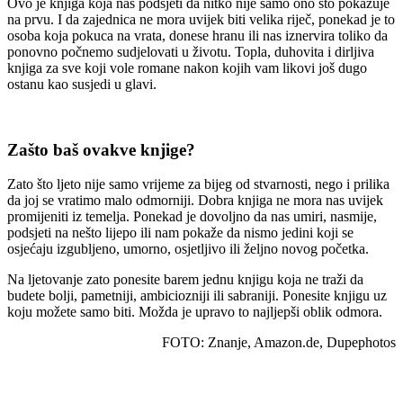
Ovo je knjiga koja nas podsjeti da nitko nije samo ono što pokazuje
na prvu. I da zajednica ne mora uvijek biti velika riječ, ponekad je to
osoba koja pokuca na vrata, donese hranu ili nas iznervira toliko da
ponovno počnemo sudjelovati u životu. Topla, duhovita i dirljiva
knjiga za sve koji vole romane nakon kojih vam likovi još dugo
ostanu kao susjedi u glavi.
Zašto baš ovakve knjige?
Zato što ljeto nije samo vrijeme za bijeg od stvarnosti, nego i prilika
da joj se vratimo malo odmorniji. Dobra knjiga ne mora nas uvijek
promijeniti iz temelja. Ponekad je dovoljno da nas umiri, nasmije,
podsjeti na nešto lijepo ili nam pokaže da nismo jedini koji se
osjećaju izgubljeno, umorno, osjetljivo ili željno novog početka.
Na ljetovanje zato ponesite barem jednu knjigu koja ne traži da
budete bolji, pametniji, ambiciozniji ili sabraniji. Ponesite knjigu uz
koju možete samo biti. Možda je upravo to najljepši oblik odmora.
FOTO: Znanje, Amazon.de, Dupephotos