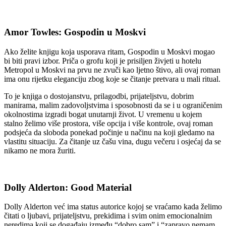
Amor Towles: Gospodin u Moskvi
Ako želite knjigu koja usporava ritam, Gospodin u Moskvi mogao
bi biti pravi izbor. Priča o grofu koji je prisiljen živjeti u hotelu
Metropol u Moskvi na prvu ne zvuči kao ljetno štivo, ali ovaj roman
ima onu rijetku eleganciju zbog koje se čitanje pretvara u mali ritual.
To je knjiga o dostojanstvu, prilagodbi, prijateljstvu, dobrim
manirama, malim zadovoljstvima i sposobnosti da se i u ograničenim
okolnostima izgradi bogat unutarnji život. U vremenu u kojem
stalno želimo više prostora, više opcija i više kontrole, ovaj roman
podsjeća da sloboda ponekad počinje u načinu na koji gledamo na
vlastitu situaciju. Za čitanje uz čašu vina, dugu večeru i osjećaj da se
nikamo ne mora žuriti.
Dolly Alderton: Good Material
Dolly Alderton već ima status autorice kojoj se vraćamo kada želimo
čitati o ljubavi, prijateljstvu, prekidima i svim onim emocionalnim
neredima koji se događaju između “dobro sam” i “zapravo nemam