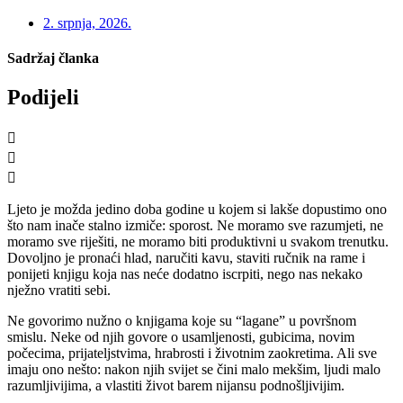
2. srpnja, 2026.
Sadržaj članka
Podijeli
Ljeto je možda jedino doba godine u kojem si lakše dopustimo ono
što nam inače stalno izmiče: sporost. Ne moramo sve razumjeti, ne
moramo sve riješiti, ne moramo biti produktivni u svakom trenutku.
Dovoljno je pronaći hlad, naručiti kavu, staviti ručnik na rame i
ponijeti knjigu koja nas neće dodatno iscrpiti, nego nas nekako
nježno vratiti sebi.
Ne govorimo nužno o knjigama koje su “lagane” u površnom
smislu. Neke od njih govore o usamljenosti, gubicima, novim
počecima, prijateljstvima, hrabrosti i životnim zaokretima. Ali sve
imaju ono nešto: nakon njih svijet se čini malo mekšim, ljudi malo
razumljivijima, a vlastiti život barem nijansu podnošljivijim.