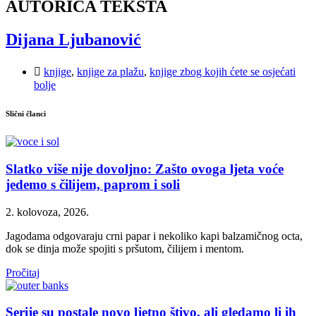
AUTORICA TEKSTA
Dijana Ljubanović
knjige
,
knjige za plažu
,
knjige zbog kojih ćete se osjećati
bolje
Slični članci
Slatko više nije dovoljno: Zašto ovoga ljeta voće
jedemo s čilijem, paprom i soli
2. kolovoza, 2026.
Jagodama odgovaraju crni papar i nekoliko kapi balzamičnog octa,
dok se dinja može spojiti s pršutom, čilijem i mentom.
Pročitaj
Serije su postale novo ljetno štivo, ali gledamo li ih