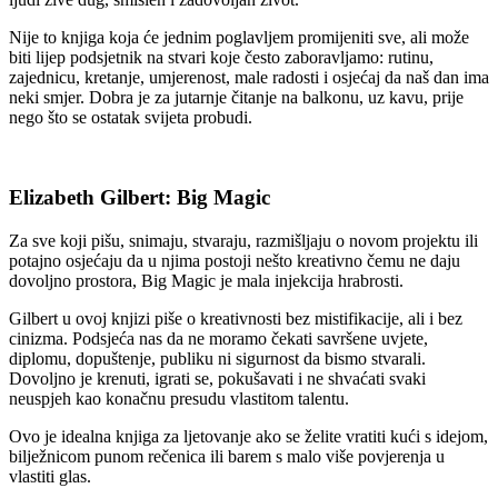
Nije to knjiga koja će jednim poglavljem promijeniti sve, ali može
biti lijep podsjetnik na stvari koje često zaboravljamo: rutinu,
zajednicu, kretanje, umjerenost, male radosti i osjećaj da naš dan ima
neki smjer. Dobra je za jutarnje čitanje na balkonu, uz kavu, prije
nego što se ostatak svijeta probudi.
Elizabeth Gilbert: Big Magic
Za sve koji pišu, snimaju, stvaraju, razmišljaju o novom projektu ili
potajno osjećaju da u njima postoji nešto kreativno čemu ne daju
dovoljno prostora, Big Magic je mala injekcija hrabrosti.
Gilbert u ovoj knjizi piše o kreativnosti bez mistifikacije, ali i bez
cinizma. Podsjeća nas da ne moramo čekati savršene uvjete,
diplomu, dopuštenje, publiku ni sigurnost da bismo stvarali.
Dovoljno je krenuti, igrati se, pokušavati i ne shvaćati svaki
neuspjeh kao konačnu presudu vlastitom talentu.
Ovo je idealna knjiga za ljetovanje ako se želite vratiti kući s idejom,
bilježnicom punom rečenica ili barem s malo više povjerenja u
vlastiti glas.