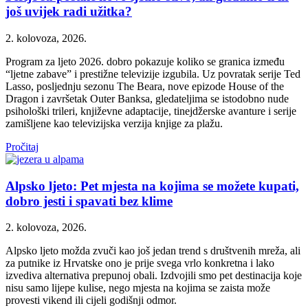
još uvijek radi užitka?
2. kolovoza, 2026.
Program za ljeto 2026. dobro pokazuje koliko se granica između
“ljetne zabave” i prestižne televizije izgubila. Uz povratak serije Ted
Lasso, posljednju sezonu The Beara, nove epizode House of the
Dragon i završetak Outer Banksa, gledateljima se istodobno nude
psihološki trileri, književne adaptacije, tinejdžerske avanture i serije
zamišljene kao televizijska verzija knjige za plažu.
Pročitaj
Alpsko ljeto: Pet mjesta na kojima se možete kupati,
dobro jesti i spavati bez klime
2. kolovoza, 2026.
Alpsko ljeto možda zvuči kao još jedan trend s društvenih mreža, ali
za putnike iz Hrvatske ono je prije svega vrlo konkretna i lako
izvediva alternativa prepunoj obali. Izdvojili smo pet destinacija koje
nisu samo lijepe kulise, nego mjesta na kojima se zaista može
provesti vikend ili cijeli godišnji odmor.