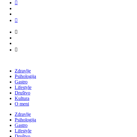
Zdravlje
Psihologija
Gastro
Lifestyle
Društvo
Kultura
O meni
Zdravlje
Psihologija
Gastro
Lifestyle
Društvo