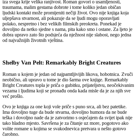
iza svega krije velika ranjivost. Roman govori o usamljenosti,
traumama, malim gestama dobrote i tome koliko jedan običan
ljudski kontakt može promijeniti nečiji život. Ovo nije knjiga koja
uljepšava stvarnost, ali pokazuje da se ljudi mogu oporavljati
polako, nespretno i bez velikih filmskih preokreta. Ponekad je
dovoljno da netko sjedne s nama, pita kako smo i ostane. Za ljeto je
dobra upravo zato što podsjeća da nježnost nije slabost, nego jedna
od najvažnijih životnih vještina.
Shelby Van Pelt: Remarkably Bright Creatures
Roman u kojem je jedan od najpamtljivijih likova, hobotnica. Zvuči
neobično, ali upravo u tome je dio šarma ove knjige. Remarkably
Bright Creatures topla je priča o gubitku, prijateljstvu, neočekivanim
vezama i ljudima koji se pronađu onda kada misle da je za njih sve
već prošlo.
Ovo je knjiga za one koji vole priče s puno srca, ali bez patetike.
Ima dovoljno tuge da bude stvarna, dovoljno humora da ne bude
teška i dovoljno nade da je zatvorimo s osjećajem da svijet ipak nije
tako hladno mjesto. Savršena je za čitanje uz more, pogotovo ako
volite romane u kojima se svakodnevica pretvara u nešto gotovo
čarobno.