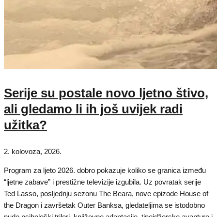
Serije su postale novo ljetno štivo,
ali gledamo li ih još uvijek radi
užitka?
2. kolovoza, 2026.
Program za ljeto 2026. dobro pokazuje koliko se granica između
“ljetne zabave” i prestižne televizije izgubila. Uz povratak serije
Ted Lasso, posljednju sezonu The Beara, nove epizode House of
the Dragon i završetak Outer Banksa, gledateljima se istodobno
nude psihološki trileri, književne adaptacije, tinejdžerske avanture i