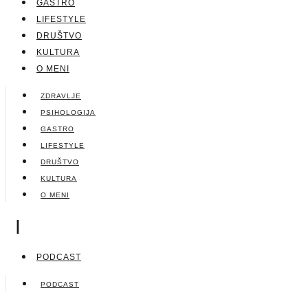
GASTRO
LIFESTYLE
DRUŠTVO
KULTURA
O MENI
ZDRAVLJE
PSIHOLOGIJA
GASTRO
LIFESTYLE
DRUŠTVO
KULTURA
O MENI
|
PODCAST
PODCAST