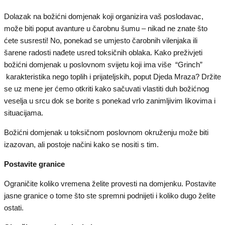
Dolazak na božićni domjenak koji organizira vaš poslodavac,
može biti poput avanture u čarobnu šumu – nikad ne znate što
ćete susresti! No, ponekad se umjesto čarobnih vilenjaka ili
šarene radosti nađete usred toksičnih oblaka. Kako preživjeti
božićni domjenak u poslovnom svijetu koji ima više “Grinch”
karakteristika nego toplih i prijateljskih, poput Djeda Mraza? Držite
se uz mene jer ćemo otkriti kako sačuvati vlastiti duh božićnog
veselja u srcu dok se borite s ponekad vrlo zanimljivim likovima i
situacijama.
Božićni domjenak u toksičnom poslovnom okruženju može biti
izazovan, ali postoje načini kako se nositi s tim.
Postavite granice
Ograničite koliko vremena želite provesti na domjenku. Postavite
jasne granice o tome što ste spremni podnijeti i koliko dugo želite
ostati.