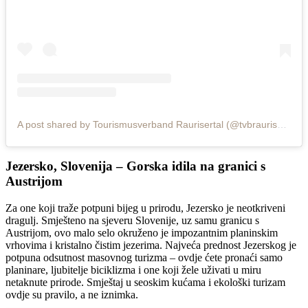
A post shared by Tourismusverband Raurisertal (@tvbraurisertal)
Jezersko, Slovenija – Gorska idila na granici s
Austrijom
Za one koji traže potpuni bijeg u prirodu, Jezersko je neotkriveni
dragulj. Smješteno na sjeveru Slovenije, uz samu granicu s
Austrijom, ovo malo selo okruženo je impozantnim planinskim
vrhovima i kristalno čistim jezerima. Najveća prednost Jezerskog je
potpuna odsutnost masovnog turizma – ovdje ćete pronaći samo
planinare, ljubitelje biciklizma i one koji žele uživati u miru
netaknute prirode. Smještaj u seoskim kućama i ekološki turizam
ovdje su pravilo, a ne iznimka.