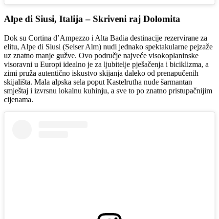
Alpe di Siusi, Italija – Skriveni raj Dolomita
Dok su Cortina d’Ampezzo i Alta Badia destinacije rezervirane za
elitu, Alpe di Siusi (Seiser Alm) nudi jednako spektakularne pejzaže
uz znatno manje gužve. Ovo područje najveće visokoplaninske
visoravni u Europi idealno je za ljubitelje pješačenja i biciklizma, a
zimi pruža autentično iskustvo skijanja daleko od prenapučenih
skijališta. Mala alpska sela poput Kastelrutha nude šarmantan
smještaj i izvrsnu lokalnu kuhinju, a sve to po znatno pristupačnijim
cijenama.