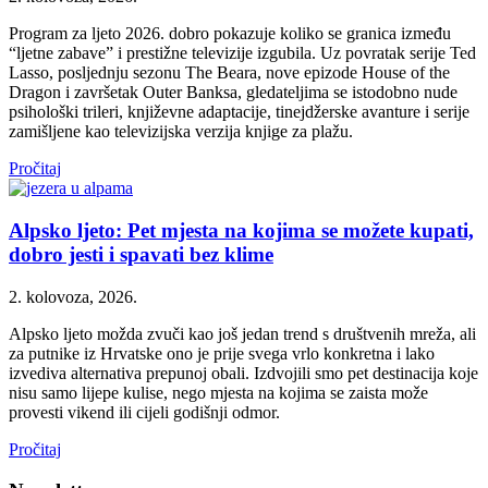
Program za ljeto 2026. dobro pokazuje koliko se granica između
“ljetne zabave” i prestižne televizije izgubila. Uz povratak serije Ted
Lasso, posljednju sezonu The Beara, nove epizode House of the
Dragon i završetak Outer Banksa, gledateljima se istodobno nude
psihološki trileri, književne adaptacije, tinejdžerske avanture i serije
zamišljene kao televizijska verzija knjige za plažu.
Pročitaj
Alpsko ljeto: Pet mjesta na kojima se možete kupati,
dobro jesti i spavati bez klime
2. kolovoza, 2026.
Alpsko ljeto možda zvuči kao još jedan trend s društvenih mreža, ali
za putnike iz Hrvatske ono je prije svega vrlo konkretna i lako
izvediva alternativa prepunoj obali. Izdvojili smo pet destinacija koje
nisu samo lijepe kulise, nego mjesta na kojima se zaista može
provesti vikend ili cijeli godišnji odmor.
Pročitaj