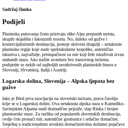
Sadržaj članka
Podijeli
Planinska putovanja često prizivaju slike Alpa prepunih turista,
skupih skijališta i luksuznih resorta. No, daleko od gužve i
komercijaliziranih destinacija, postoje skriveni dragulji – netaknute
planinske regije koje nude spektakularne krajolike, autentična
iskustva i, najvažnije, pristupačnost za one koji žele istraživati izvan
utabanih staza. Ako tražite avanturu bez masovnog turizma,
podsjetite se nekih od najboljih neotkrivenih planinskih bisera u
Sloveniji, Hrvatskoj, Italiji i Austriji.
Logarska dolina, Slovenija – Alpska ljepota bez
gužve
Iako je Bled prva asocijacija na slovenski turizam, prava čarolija
krije se u Logarskoj dolini. Ova netaknuta alpska oaza u Kamniško-
Savinjskim Alpama nudi dramatične pejzaže, slap Rinka i brojne
planinarske staze. Za razliku od popularnih slovenskih destinacija,
ovdje ćete pronaći mir, autentične gostionice i srdačne domaćine.
Smještaj u tradicionalnim seoskim domaćinstvima dodatno pojačava