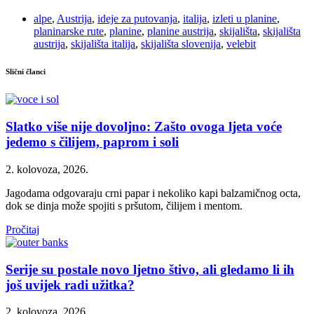
alpe
,
Austrija
,
ideje za putovanja
,
italija
,
izleti u planine
,
planinarske rute
,
planine
,
planine austrija
,
skijališta
,
skijališta
austrija
,
skijališta italija
,
skijališta slovenija
,
velebit
Slični članci
Slatko više nije dovoljno: Zašto ovoga ljeta voće
jedemo s čilijem, paprom i soli
2. kolovoza, 2026.
Jagodama odgovaraju crni papar i nekoliko kapi balzamičnog octa,
dok se dinja može spojiti s pršutom, čilijem i mentom.
Pročitaj
Serije su postale novo ljetno štivo, ali gledamo li ih
još uvijek radi užitka?
2. kolovoza, 2026.