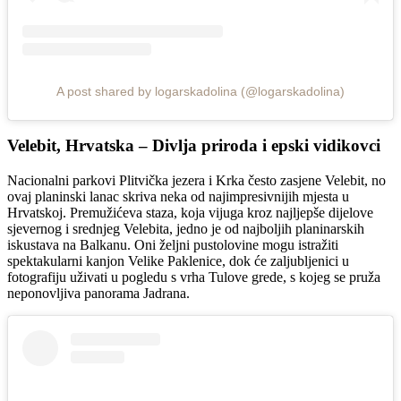
A post shared by logarskadolina (@logarskadolina)
Velebit, Hrvatska – Divlja priroda i epski vidikovci
Nacionalni parkovi Plitvička jezera i Krka često zasjene Velebit, no
ovaj planinski lanac skriva neka od najimpresivnijih mjesta u
Hrvatskoj. Premužićeva staza, koja vijuga kroz najljepše dijelove
sjevernog i srednjeg Velebita, jedno je od najboljih planinarskih
iskustava na Balkanu. Oni željni pustolovine mogu istražiti
spektakularni kanjon Velike Paklenice, dok će zaljubljenici u
fotografiju uživati u pogledu s vrha Tulove grede, s kojeg se pruža
neponovljiva panorama Jadrana.