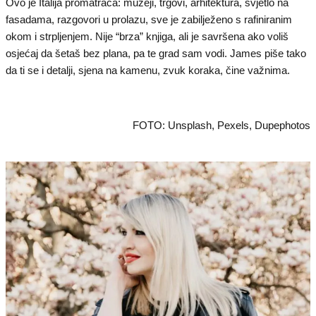
Ovo je Italija promatrača: muzeji, trgovi, arhitektura, svjetlo na
fasadama, razgovori u prolazu, sve je zabilježeno s rafiniranim
okom i strpljenjem. Nije “brza” knjiga, ali je savršena ako voliš
osjećaj da šetaš bez plana, pa te grad sam vodi. James piše tako
da ti se i detalji, sjena na kamenu, zvuk koraka, čine važnima.
FOTO: Unsplash, Pexels, Dupephotos