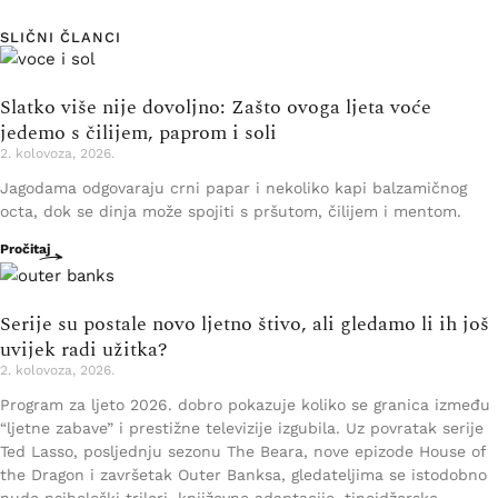
SLIČNI ČLANCI
Slatko više nije dovoljno: Zašto ovoga ljeta voće
jedemo s čilijem, paprom i soli
2. kolovoza, 2026.
Jagodama odgovaraju crni papar i nekoliko kapi balzamičnog
octa, dok se dinja može spojiti s pršutom, čilijem i mentom.
Pročitaj
Serije su postale novo ljetno štivo, ali gledamo li ih još
uvijek radi užitka?
2. kolovoza, 2026.
Program za ljeto 2026. dobro pokazuje koliko se granica između
“ljetne zabave” i prestižne televizije izgubila. Uz povratak serije
Ted Lasso, posljednju sezonu The Beara, nove epizode House of
the Dragon i završetak Outer Banksa, gledateljima se istodobno
nude psihološki trileri, književne adaptacije, tinejdžerske