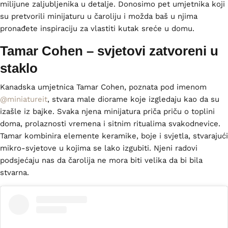
milijune zaljubljenika u detalje. Donosimo pet umjetnika koji
su pretvorili minijaturu u čaroliju i možda baš u njima
pronađete inspiraciju za vlastiti kutak sreće u domu.
Tamar Cohen – svjetovi zatvoreni u
staklo
Kanadska umjetnica Tamar Cohen, poznata pod imenom
@miniatureit
, stvara male diorame koje izgledaju kao da su
izašle iz bajke. Svaka njena minijatura priča priču o toplini
doma, prolaznosti vremena i sitnim ritualima svakodnevice.
Tamar kombinira elemente keramike, boje i svjetla, stvarajući
mikro-svjetove u kojima se lako izgubiti. Njeni radovi
podsjećaju nas da čarolija ne mora biti velika da bi bila
stvarna.