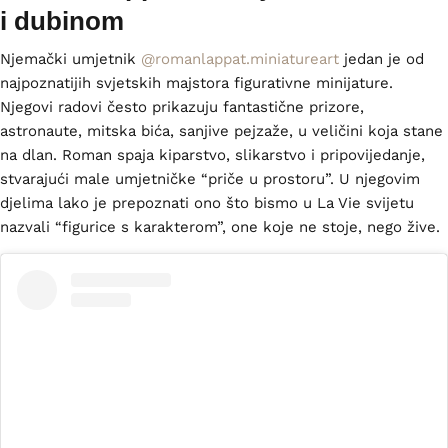
i dubinom
Njemački umjetnik
@romanlappat.miniatureart
jedan je od
najpoznatijih svjetskih majstora figurativne minijature.
Njegovi radovi često prikazuju fantastične prizore,
astronaute, mitska bića, sanjive pejzaže, u veličini koja stane
na dlan. Roman spaja kiparstvo, slikarstvo i pripovijedanje,
stvarajući male umjetničke “priče u prostoru”. U njegovim
djelima lako je prepoznati ono što bismo u La Vie svijetu
nazvali “figurice s karakterom”, one koje ne stoje, nego žive.