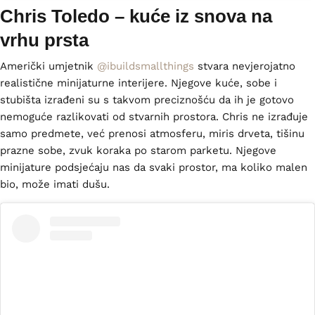
Chris Toledo – kuće iz snova na
vrhu prsta
Američki umjetnik
@ibuildsmallthings
stvara nevjerojatno
realistične minijaturne interijere. Njegove kuće, sobe i
stubišta izrađeni su s takvom preciznošću da ih je gotovo
nemoguće razlikovati od stvarnih prostora. Chris ne izrađuje
samo predmete, već prenosi atmosferu, miris drveta, tišinu
prazne sobe, zvuk koraka po starom parketu. Njegove
minijature podsjećaju nas da svaki prostor, ma koliko malen
bio, može imati dušu.