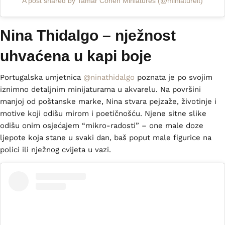
A post shared by Tamar Cohen Miniatures (@miniatureit)
Nina Thidalgo – nježnost
uhvaćena u kapi boje
Portugalska umjetnica
@ninathidalgo
poznata je po svojim
iznimno detaljnim minijaturama u akvarelu. Na površini
manjoj od poštanske marke, Nina stvara pejzaže, životinje i
motive koji odišu mirom i poetičnošću. Njene sitne slike
odišu onim osjećajem “mikro-radosti” – one male doze
ljepote koja stane u svaki dan, baš poput male figurice na
polici ili nježnog cvijeta u vazi.