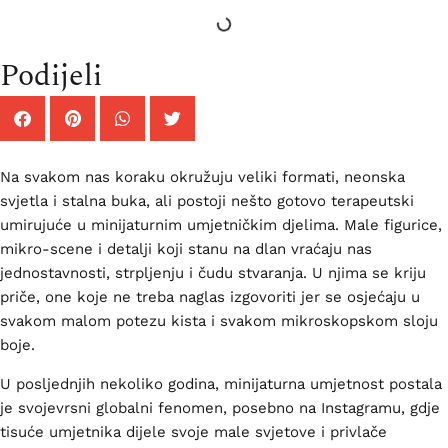
Podijeli
Na svakom nas koraku okružuju veliki formati, neonska
svjetla i stalna buka, ali postoji nešto gotovo terapeutski
umirujuće u minijaturnim umjetničkim djelima. Male figurice,
mikro-scene i detalji koji stanu na dlan vraćaju nas
jednostavnosti, strpljenju i čudu stvaranja. U njima se kriju
priče, one koje ne treba naglas izgovoriti jer se osjećaju u
svakom malom potezu kista i svakom mikroskopskom sloju
boje.
U posljednjih nekoliko godina, minijaturna umjetnost postala
je svojevrsni globalni fenomen, posebno na Instagramu, gdje
tisuće umjetnika dijele svoje male svjetove i privlače