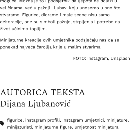
moguće. Možda je to i podsjetnik da ljepota ne dolazi u
veličinama, već u pažnji i ljubavi koju unesemo u ono što
stvaramo. Figurice, diorame i male scene nisu samo
dekoracije, one su simboli pažnje, strpljenja i potrebe da
život učinimo toplijim.
Minijaturne kreacije ovih umjetnika podsjećaju nas da se
ponekad najveća čarolija krije u malim stvarima.
FOTO: Instagram, Unsplash
AUTORICA TEKSTA
Dijana Ljubanović
figurice
,
instagram profili
,
instagram umjetnici
,
minijature
,
minijaturisti
,
minijaturne figure
,
umjetnost minijatura