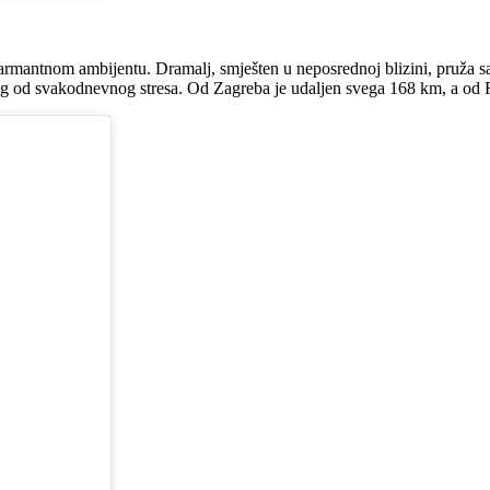
rmantnom ambijentu. Dramalj, smješten u neposrednoj blizini, pruža sa
 bijeg od svakodnevnog stresa. Od Zagreba je udaljen svega 168 km, a od 