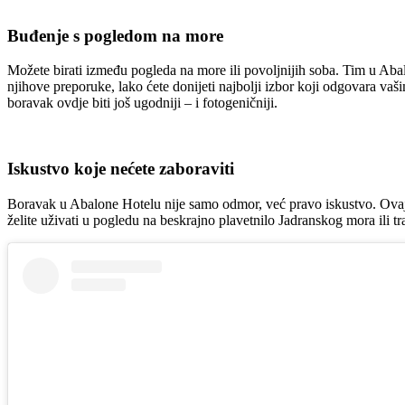
Buđenje s pogledom na more
Možete birati između pogleda na more ili povoljnijih soba. Tim u Abal
njihove preporuke, lako ćete donijeti najbolji izbor koji odgovara v
boravak ovdje biti još ugodniji – i fotogeničniji.
Iskustvo koje nećete zaboraviti
Boravak u Abalone Hotelu nije samo odmor, već pravo iskustvo. Ovaj h
želite uživati u pogledu na beskrajno plavetnilo Jadranskog mora ili tr