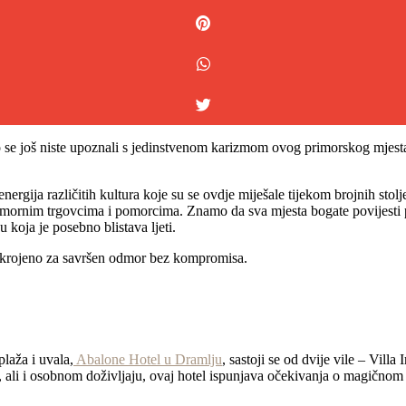
 se još niste upoznali s jedinstvenom karizmom ovog primorskog mjesta 
ergija različitih kultura koje su se ovdje miješale tijekom brojnih sto
mornim trgovcima i pomorcima. Znamo da sva mjesta bogate povijesti po
 koja je posebno blistava ljeti.
 skrojeno za savršen odmor bez kompromisa.
plaža i uvala,
Abalone Hotel u Dramlju
, sastoji se od dvije vile – Vill
ali i osobnom doživljaju, ovaj hotel ispunjava očekivanja o magičnom lj