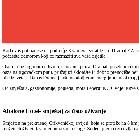
Kada vas put nanese na područje Kvarnera, svratite li u Dramalj? Ako
počastite odmorom koji će razmaziti sva vaša osjetila.
Osim tirkiznog mora i divnih, sunčanih plaža, Dramalj posebnim čini en
oaza na trgovačkom putu, pružajući sklonište i udobno prenoćište neu
nije izuzetak. Danas Dramalj pršti neodoljivom energijom i nosi magiju
Od smještaja, gastronomije, pogleda, mora i energije… Ovdje je sve
Abalone Hotel- smještaj za čisto uživanje
Smješten na prekrasnoj Crikveničkoj rivijeri, koja se proteže na 8 km 
možete doživjeti izvanrednu razinu usluge. Sudeći prema recenzijama, 