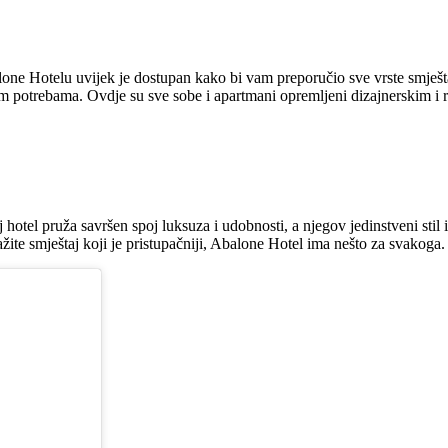
one Hotelu uvijek je dostupan kako bi vam preporučio sve vrste smještaja
ašim potrebama. Ovdje su sve sobe i apartmani opremljeni dizajnerskim i
otel pruža savršen spoj luksuza i udobnosti, a njegov jedinstveni stil 
ažite smještaj koji je pristupačniji, Abalone Hotel ima nešto za svakoga.