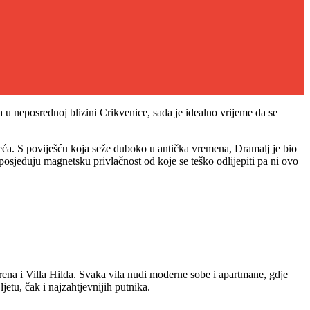
u neposrednoj blizini Crikvenice, sada je idealno vrijeme da se
ljeća. S poviješću koja seže duboko u antička vremena, Dramalj je bio
sjeduju magnetsku privlačnost od koje se teško odlijepiti pa ni ovo
a Irena i Villa Hilda. Svaka vila nudi moderne sobe i apartmane, gdje
etu, čak i najzahtjevnijih putnika.