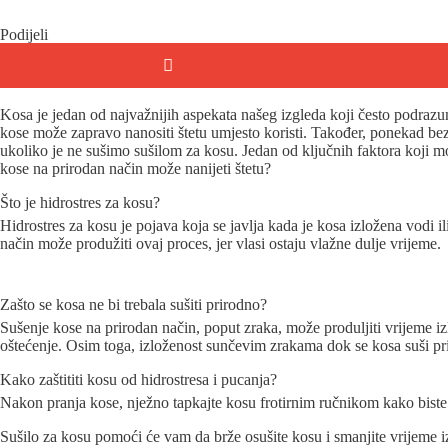
Podijeli
Kosa je jedan od najvažnijih aspekata našeg izgleda koji često podrazum
kose može zapravo nanositi štetu umjesto koristi. Također, ponekad bez r
ukoliko je ne sušimo sušilom za kosu. Jedan od ključnih faktora koji može
kose na prirodan način može nanijeti štetu?
Što je hidrostres za kosu?
Hidrostres za kosu je pojava koja se javlja kada je kosa izložena vodi i
način može produžiti ovaj proces, jer vlasi ostaju vlažne dulje vrijeme.
Zašto se kosa ne bi trebala sušiti prirodno?
Sušenje kose na prirodan način, poput zraka, može produljiti vrijeme iz
oštećenje. Osim toga, izloženost sunčevim zrakama dok se kosa suši pri
Kako zaštititi kosu od hidrostresa i pucanja?
Nakon pranja kose, nježno tapkajte kosu frotirnim ručnikom kako biste ukl
Sušilo za kosu pomoći će vam da brže osušite kosu i smanjite vrijeme izl