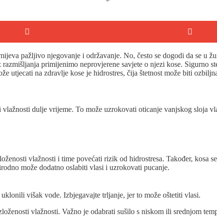
ijeva pažljivo njegovanje i održavanje. No, često se dogodi da se u žur
azmišljanja primijenimo neprovjerene savjete o njezi kose. Sigurno ste č
 utjecati na zdravlje kose je hidrostres, čija štetnost može biti ozbiljna
li vlažnosti dulje vrijeme. To može uzrokovati oticanje vanjskog sloja v
loženosti vlažnosti i time povećati rizik od hidrostresa. Također, kosa
rodno može dodatno oslabiti vlasi i uzrokovati pucanje.
onili višak vode. Izbjegavajte trljanje, jer to može oštetiti vlasi.
oženosti vlažnosti. Važno je odabrati sušilo s niskom ili srednjom tempe