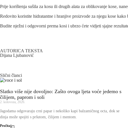
Prije korištenja sušila za kosu ili drugih alata za oblikovanje kose, nan
Redovito koristite hidratantne i hranjive proizvode za njegu kose kako bis
Budite nježni i odgovorni prema kosi i ubrzo ćete vidjeti sjajne rezultat
AUTORICA TEKSTA
Dijana Ljubanović
Slični članci
Slatko više nije dovoljno: Zašto ovoga ljeta voće jedemo s
čilijem, paprom i soli
2. kolovoza, 2026.
Jagodama odgovaraju crni papar i nekoliko kapi balzamičnog octa, dok se
dinja može spojiti s pršutom, čilijem i mentom.
Pročitaj