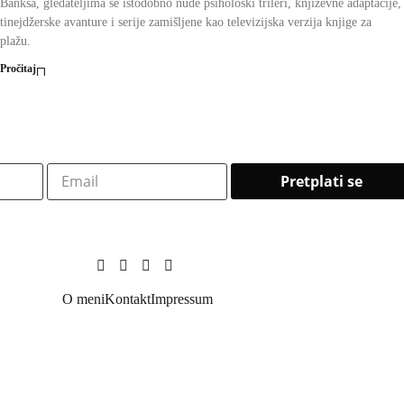
Banksa, gledateljima se istodobno nude psihološki trileri, književne adaptacije,
tinejdžerske avanture i serije zamišljene kao televizijska verzija knjige za
plažu.
Pročitaj
O meni
Kontakt
Impressum