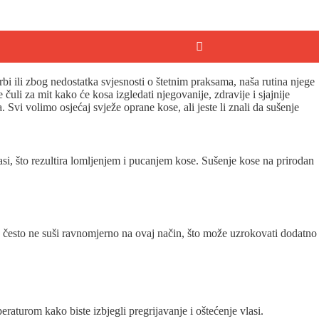
bi ili zbog nedostatka svjesnosti o štetnim praksama, naša rutina njege
uli za mit kako će kosa izgledati njegovanije, zdravije i sjajnije
. Svi volimo osjećaj svježe oprane kose, ali jeste li znali da sušenje
lasi, što rezultira lomljenjem i pucanjem kose. Sušenje kose na prirodan
 se često ne suši ravnomjerno na ovaj način, što može uzrokovati dodatno
raturom kako biste izbjegli pregrijavanje i oštećenje vlasi.