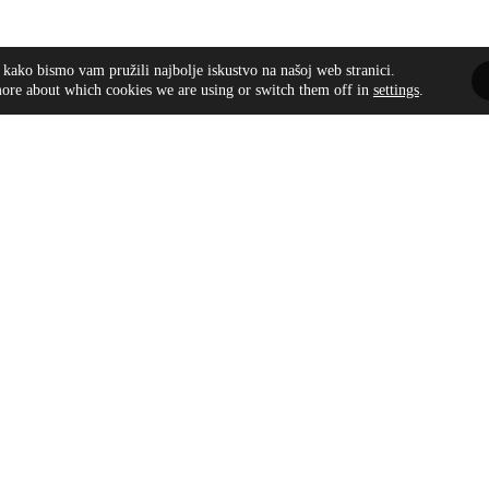
 kako bismo vam pružili najbolje iskustvo na našoj web stranici.
ore about which cookies we are using or switch them off in
settings
.