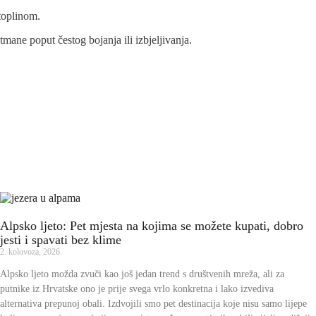
 toplinom.
tmane poput čestog bojanja ili izbjeljivanja.
Alpsko ljeto: Pet mjesta na kojima se možete kupati, dobro
jesti i spavati bez klime
2. kolovoza, 2026.
Alpsko ljeto možda zvuči kao još jedan trend s društvenih mreža, ali za
putnike iz Hrvatske ono je prije svega vrlo konkretna i lako izvediva
alternativa prepunoj obali. Izdvojili smo pet destinacija koje nisu samo lijepe