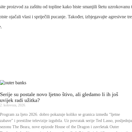
esite proizvod za zaštitu od topline kako biste smanjili štetu uzrokovanu
te ojačali vlasi i spriječili pucanje. Također, izbjegavajte agresivne tre
e.
Serije su postale novo ljetno štivo, ali gledamo li ih još
uvijek radi užitka?
2. kolovoza, 2026.
Program za ljeto 2026. dobro pokazuje koliko se granica između “ljetne
zabave” i prestižne televizije izgubila. Uz povratak serije Ted Lasso, posljednju
sezonu The Beara, nove epizode House of the Dragon i završetak Outer