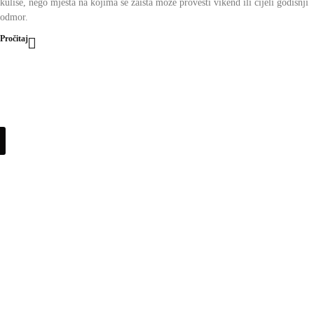
kulise, nego mjesta na kojima se zaista može provesti vikend ili cijeli godišnji
odmor.
Pročitaj