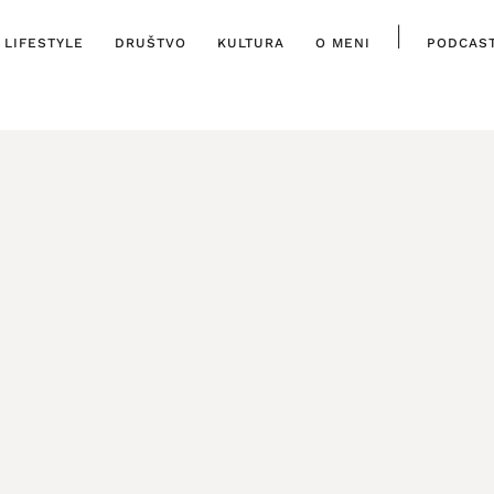
|
LIFESTYLE
DRUŠTVO
KULTURA
O MENI
PODCAS
ISTAKNUTO
,
LIFESTYLE
n”: jesenski reset 
7. RUJNA, 2025.