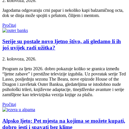
2. kolovoza, 2026.
Jagodama odgovaraju crni papar i nekoliko kapi balzamičnog octa,
dok se dinja može spojiti s pršutom, čilijem i mentom.
Pročitaj
Serije su postale novo ljetno štivo, ali gledamo li ih
još uvijek radi užitka?
2. kolovoza, 2026.
Program za ljeto 2026. dobro pokazuje koliko se granica između
“ljetne zabave” i prestižne televizije izgubila. Uz povratak serije Ted
Lasso, posljednju sezonu The Beara, nove epizode House of the
Dragon i završetak Outer Banksa, gledateljima se istodobno nude
psihološki trileri, književne adaptacije, tinejdžerske avanture i serije
zamišljene kao televizijska verzija knjige za plažu.
Pročitaj
Alpsko ljeto: Pet mjesta na kojima se možete kupati,
dobro jesti i spavati bez klime