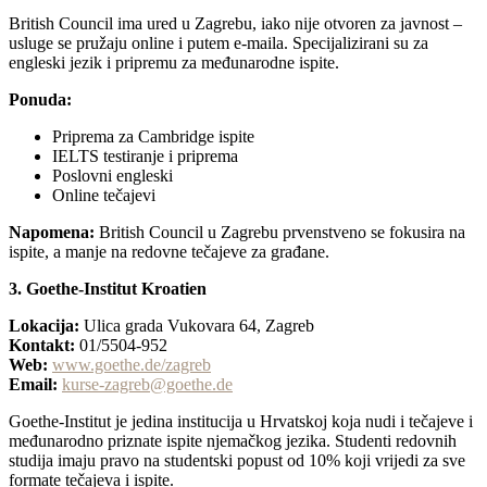
British Council ima ured u Zagrebu, iako nije otvoren za javnost –
usluge se pružaju online i putem e-maila. Specijalizirani su za
engleski jezik i pripremu za međunarodne ispite.
Ponuda:
Priprema za Cambridge ispite
IELTS testiranje i priprema
Poslovni engleski
Online tečajevi
Napomena:
British Council u Zagrebu prvenstveno se fokusira na
ispite, a manje na redovne tečajeve za građane.
3. Goethe-Institut Kroatien
Lokacija:
Ulica grada Vukovara 64, Zagreb
Kontakt:
01/5504-952
Web:
www.goethe.de/zagreb
Email:
kurse-zagreb@goethe.de
Goethe-Institut je jedina institucija u Hrvatskoj koja nudi i tečajeve i
međunarodno priznate ispite njemačkog jezika. Studenti redovnih
studija imaju pravo na studentski popust od 10% koji vrijedi za sve
formate tečajeva i ispite.