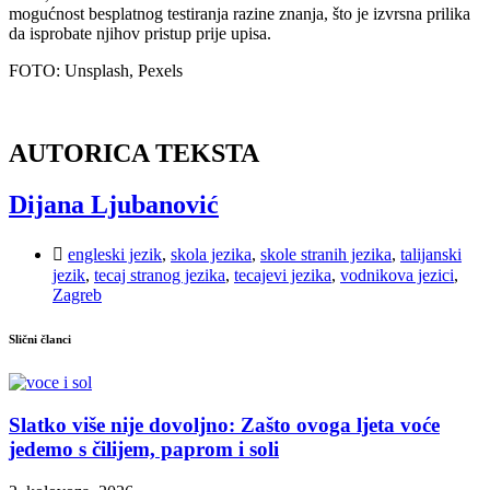
mogućnost besplatnog testiranja razine znanja, što je izvrsna prilika
da isprobate njihov pristup prije upisa.
FOTO: Unsplash, Pexels
AUTORICA TEKSTA
Dijana Ljubanović
engleski jezik
,
skola jezika
,
skole stranih jezika
,
talijanski
jezik
,
tecaj stranog jezika
,
tecajevi jezika
,
vodnikova jezici
,
Zagreb
Slični članci
Slatko više nije dovoljno: Zašto ovoga ljeta voće
jedemo s čilijem, paprom i soli