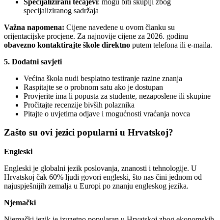
Specijalizirani tečajevi
: mogu biti skuplji zbog
specijaliziranog sadržaja
Važna napomena:
Cijene navedene u ovom članku su
orijentacijske procjene. Za najnovije cijene za 2026. godinu
obavezno kontaktirajte škole direktno
putem telefona ili e-maila.
5. Dodatni savjeti
Većina škola nudi besplatno testiranje razine znanja
Raspitajte se o probnom satu ako je dostupan
Provjerite ima li popusta za studente, nezaposlene ili skupine
Pročitajte recenzije bivših polaznika
Pitajte o uvjetima odjave i mogućnosti vraćanja novca
Zašto su ovi jezici popularni u Hrvatskoj?
Engleski
Engleski je globalni jezik poslovanja, znanosti i tehnologije. U
Hrvatskoj čak 60% ljudi govori engleski, što nas čini jednom od
najuspješnijih zemalja u Europi po znanju engleskog jezika.
Njemački
Njemački jezik je izuzetno popularan u Hrvatskoj zbog ekonomskih