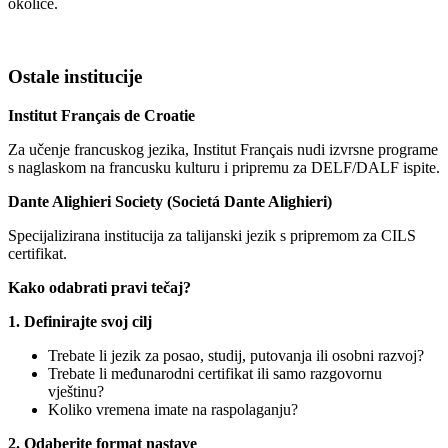
okolice.
Ostale institucije
Institut Français de Croatie
Za učenje francuskog jezika, Institut Français nudi izvrsne programe
s naglaskom na francusku kulturu i pripremu za DELF/DALF ispite.
Dante Alighieri Society (Societá Dante Alighieri)
Specijalizirana institucija za talijanski jezik s pripremom za CILS
certifikat.
Kako odabrati pravi tečaj?
1. Definirajte svoj cilj
Trebate li jezik za posao, studij, putovanja ili osobni razvoj?
Trebate li međunarodni certifikat ili samo razgovornu
vještinu?
Koliko vremena imate na raspolaganju?
2. Odaberite format nastave