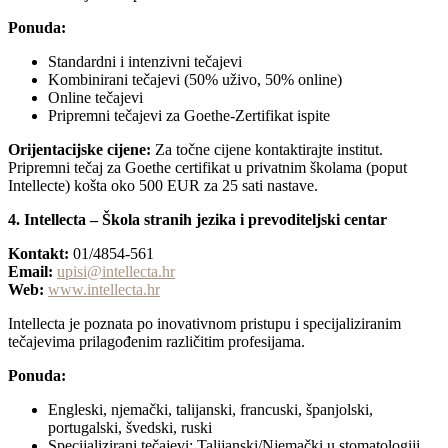
Ponuda:
Standardni i intenzivni tečajevi
Kombinirani tečajevi (50% uživo, 50% online)
Online tečajevi
Pripremni tečajevi za Goethe-Zertifikat ispite
Orijentacijske cijene:
Za točne cijene kontaktirajte institut.
Pripremni tečaj za Goethe certifikat u privatnim školama (poput
Intellecte) košta oko 500 EUR za 25 sati nastave.
4. Intellecta – Škola stranih jezika i prevoditeljski centar
Kontakt:
01/4854-561
Email:
upisi@intellecta.hr
Web:
www.intellecta.hr
Intellecta je poznata po inovativnom pristupu i specijaliziranim
tečajevima prilagođenim različitim profesijama.
Ponuda:
Engleski, njemački, talijanski, francuski, španjolski,
portugalski, švedski, ruski
Specijalizirani tečajevi: Talijanski/Njemački u stomatologiji,