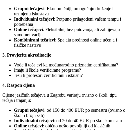
Grupni tečajevi
: Ekonomičniji, omogućuju druženje i
razmjenu iskustava
Individualni tečajevi
: Potpuno prilagođeni vašem tempu i
potrebama
Online tečajevi
: Fleksibilni, bez putovanja, ali zahtijevaju
samomotivaciju
Kombinirani tečajevi
: Spajaju prednosti online učenja i
fizičke nastave
3. Provjerite akreditacije
Vode li tečajevi ka međunarodno priznatim certifikatima?
Imaju li škole verificirane programe?
Jesu li profesori certificirani i iskusni?
4. Raspon cijena
Cijene jezičnih tečajeva u Zagrebu variraju ovisno o školi, tipu
tečaja i trajanju:
Grupni tečajevi
: od 150 do 400 EUR po semestru (ovisno o
školi i broju sati)
Individualni tečajevi
: od 20 do 40 EUR po školskom satu
Online tečajevi
: obično nešto povoljniji od klasičnih