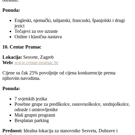
Ponuda:
Engleski, njemački, talijanski, francuski, španjolski i drugi
jezici
Tečajevi za sve uzraste
Online i klasična nastava
10. Centar Pramac
Lokacija:
Sesvete, Zagreb
Web:
www.centar-pramac.hr
Cijene su čak 25% povoljnije od cijena konkurencije prema
njihovim navodima.
Ponuda:
7 svjetskih jezika
Posebne grupe za predškolce, osnovnoškolce, srednjoškolce,
odrasle i umirovljenike
Mali grupni programi
Besplatan parking
Prednost:
Idealna lokacija za stanovnike Sesveta, Dubrave i