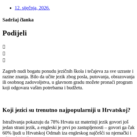
12. siječnja, 2026.
Sadržaj članka
Podijeli
Zagreb nudi bogatu ponudu jezičnih škola i tečajeva za sve uzraste i
razine znanja. Bilo da učite jezik zbog posla, putovanja, obrazovanja
ili osobnog zadovoljstva, u glavnom gradu možete pronaći program
koji odgovara vašim potrebama i budžetu.
Koji jezici su trenutno najpopularniji u Hrvatskoj?
Istraživanja pokazuju da 78% Hrvata uz materinji jezik govori još
jedan strani jezik, a engleski je prvi po zastupljenosti – govori ga čak
60% ljudi u Hrvatskoj Odmah iza engleskog najčešći su njemački i