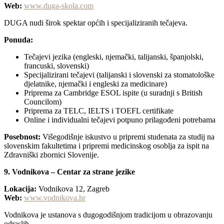
Web:
www.duga-skola.com
DUGA nudi širok spektar općih i specijaliziranih tečajeva.
Ponuda:
Tečajevi jezika (engleski, njemački, talijanski, španjolski,
francuski, slovenski)
Specijalizirani tečajevi (talijanski i slovenski za stomatološke
djelatnike, njemački i engleski za medicinare)
Priprema za Cambridge ESOL ispite (u suradnji s British
Councilom)
Priprema za TELC, IELTS i TOEFL certifikate
Online i individualni tečajevi potpuno prilagođeni potrebama
Posebnost:
Višegodišnje iskustvo u pripremi studenata za studij na
slovenskim fakultetima i pripremi medicinskog osoblja za ispit na
Zdravniški zbornici Slovenije.
9. Vodnikova – Centar za strane jezike
Lokacija:
Vodnikova 12, Zagreb
Web:
www.vodnikova.hr
Vodnikova je ustanova s dugogodišnjom tradicijom u obrazovanju
odraslih.