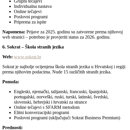
Grupni tečajevi
Individualna nastava
Online tečajevi
Poslovni programi
Priprema za ispite
Napomena:
Prijave za 2025. godinu su zatvorene prema njihovoj
web stranici – potrebno je provjeriti status za 2026. godinu.
6. Sokrat – Škola stranih jezika
Web:
www.sokrat.hr
Sokrat je najbolje ocijenjena škola stranih jezika u Hrvatskoj i regiji
prema njihovim podacima. Nude 15 različitih stranih jezika.
Ponuda:
Engleski, njemački, talijanski, francuski, španjolski,
portugalski, norveški, ruski, turski, latinski, švedski,
slovenski, hebrejski i hrvatski za strance
Online tečajevi s SFARM metodom
Elitni konverzacijski programi
Poslovni programi (uključujući Sokrat Business Premium)
Prednosti: