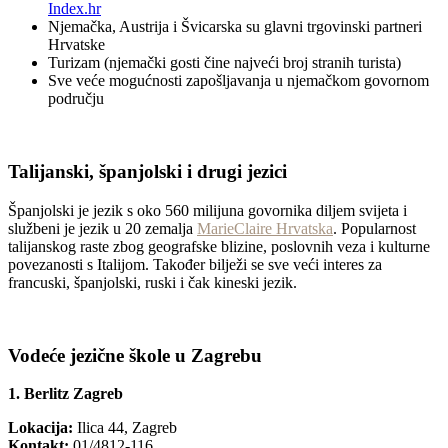
Index.hr
Njemačka, Austrija i Švicarska su glavni trgovinski partneri
Hrvatske
Turizam (njemački gosti čine najveći broj stranih turista)
Sve veće mogućnosti zapošljavanja u njemačkom govornom
području
Talijanski, španjolski i drugi jezici
Španjolski je jezik s oko 560 milijuna govornika diljem svijeta i
službeni je jezik u 20 zemalja
MarieClaire Hrvatska
. Popularnost
talijanskog raste zbog geografske blizine, poslovnih veza i kulturne
povezanosti s Italijom. Također bilježi se sve veći interes za
francuski, španjolski, ruski i čak kineski jezik.
Vodeće jezične škole u Zagrebu
1. Berlitz Zagreb
Lokacija:
Ilica 44, Zagreb
Kontakt:
01/4812-116