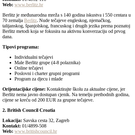
Web:
www.berlitz.hr
Berlitz je međunarodna mreža s 140 godina iskustva i 550 centara u
70 zemalja
Berlitz
. Nude tečajeve engleskog, njemačkog,
talijanskog, španjolskog, francuskog i drugih jezika prema poznatoj
Berlitz metodi koja se fokusira na aktivnu konverzaciju od prvog
dana.
Tipovi programa:
Individualni tečajevi
Male Berlitz grupe (4-8 polaznika)
Online tečajevi
Poslovni i charter grupni programi
Program za djecu i mlade
Orijentacijske cijene:
Kontaktirajte školu za aktualne cijene, jer
Berlitz nema javno dostupan cjenik. Na temelju prethodnih godina,
cijene se kreću od 200 EUR za grupne tečajeve.
2. British Council Croatia
Lokacija:
Savska cesta 32, Zagreb
Kontakt:
01/4899-508
Web:
www.britishcouncil.hr