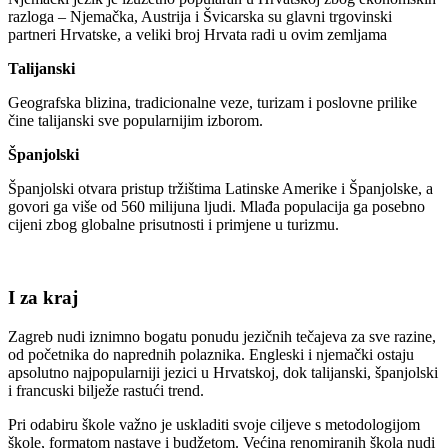
razloga – Njemačka, Austrija i Švicarska su glavni trgovinski
partneri Hrvatske, a veliki broj Hrvata radi u ovim zemljama
Talijanski
Geografska blizina, tradicionalne veze, turizam i poslovne prilike
čine talijanski sve popularnijim izborom.
Španjolski
Španjolski otvara pristup tržištima Latinske Amerike i Španjolske, a
govori ga više od 560 milijuna ljudi. Mlađa populacija ga posebno
cijeni zbog globalne prisutnosti i primjene u turizmu.
I za kraj
Zagreb nudi iznimno bogatu ponudu jezičnih tečajeva za sve razine,
od početnika do naprednih polaznika. Engleski i njemački ostaju
apsolutno najpopularniji jezici u Hrvatskoj, dok talijanski, španjolski
i francuski bilježe rastući trend.
Pri odabiru škole važno je uskladiti svoje ciljeve s metodologijom
škole, formatom nastave i budžetom. Većina renomiranih škola nudi