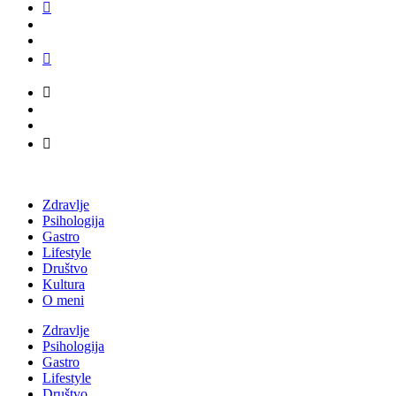
Zdravlje
Psihologija
Gastro
Lifestyle
Društvo
Kultura
O meni
Zdravlje
Psihologija
Gastro
Lifestyle
Društvo