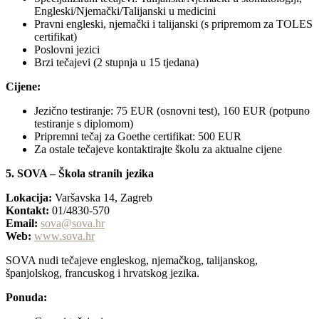
Engleski/Njemački/Talijanski u medicini
Pravni engleski, njemački i talijanski (s pripremom za TOLES
certifikat)
Poslovni jezici
Brzi tečajevi (2 stupnja u 15 tjedana)
Cijene:
Jezično testiranje: 75 EUR (osnovni test), 160 EUR (potpuno
testiranje s diplomom)
Pripremni tečaj za Goethe certifikat: 500 EUR
Za ostale tečajeve kontaktirajte školu za aktualne cijene
5. SOVA – Škola stranih jezika
Lokacija:
Varšavska 14, Zagreb
Kontakt:
01/4830-570
Email:
sova@sova.hr
Web:
www.sova.hr
SOVA nudi tečajeve engleskog, njemačkog, talijanskog,
španjolskog, francuskog i hrvatskog jezika.
Ponuda: