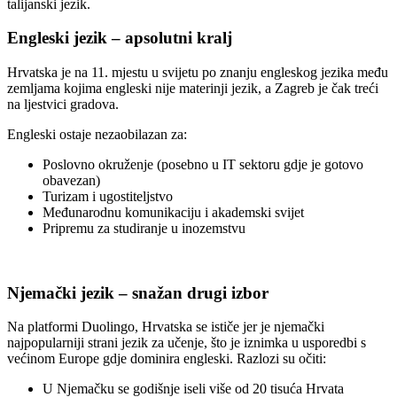
talijanski jezik.
Engleski jezik – apsolutni kralj
Hrvatska je na 11. mjestu u svijetu po znanju engleskog jezika među
zemljama kojima engleski nije materinji jezik, a Zagreb je čak treći
na ljestvici gradova.
Engleski ostaje nezaobilazan za:
Poslovno okruženje (posebno u IT sektoru gdje je gotovo
obavezan)
Turizam i ugostiteljstvo
Međunarodnu komunikaciju i akademski svijet
Pripremu za studiranje u inozemstvu
Njemački jezik – snažan drugi izbor
Na platformi Duolingo, Hrvatska se ističe jer je njemački
najpopularniji strani jezik za učenje, što je iznimka u usporedbi s
većinom Europe gdje dominira engleski. Razlozi su očiti:
U Njemačku se godišnje iseli više od 20 tisuća Hrvata