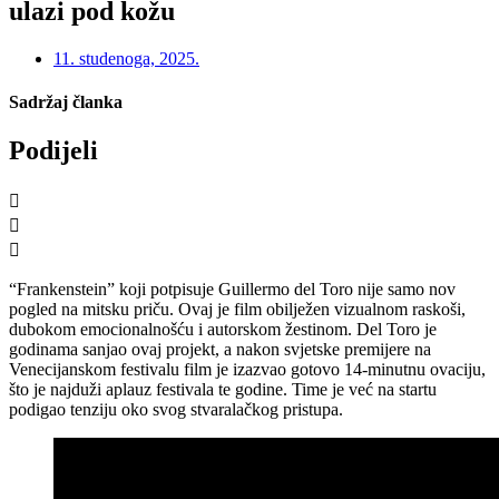
ulazi pod kožu
11. studenoga, 2025.
Sadržaj članka
Podijeli
“Frankenstein” koji potpisuje Guillermo del Toro nije samo nov
pogled na mitsku priču. Ovaj je film obilježen vizualnom raskoši,
dubokom emocionalnošću i autorskom žestinom. Del Toro je
godinama sanjao ovaj projekt, a nakon svjetske premijere na
Venecijanskom festivalu film je izazvao gotovo 14-minutnu ovaciju,
što je najduži aplauz festivala te godine. Time je već na startu
podigao tenziju oko svog stvaralačkog pristupa.​