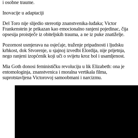
i osobne traume.​
Inovacije u adaptaciji
Del Toro nije slijedio stereotip znanstvenika-luđaka; Victor
Frankenstein je prikazan kao emocionalno ranjeni pojedinac, čija
opsesija proistječe iz obiteljskih trauma, a ne iz puke znatiželje.​
Pozornost usmjerava na osjećaje, traženje pripadnosti i ljudsku
krhkost, dok Stvorenje, u sjajnoj izvedbi Elordija, nije prijetnja,
nego ranjeni izopćenik koji uči o svijetu kroz bol i usamljenost.
Mia Goth donosi feminističku revoluciju u lik Elizabeth: ona je
entomologinja, znanstvenica i moralna vertikala filma,
suprotstavljena Victorovoj samoobmani i narcizmu.