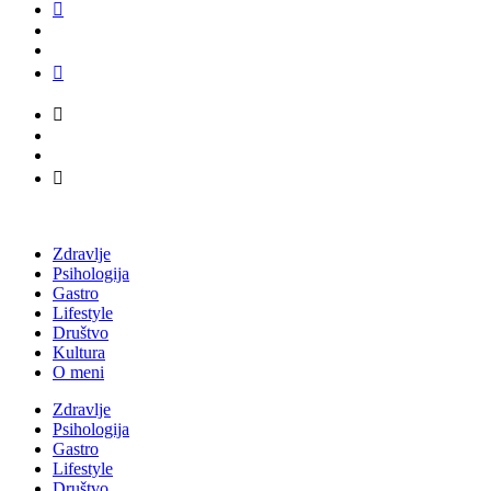
Zdravlje
Psihologija
Gastro
Lifestyle
Društvo
Kultura
O meni
Zdravlje
Psihologija
Gastro
Lifestyle
Društvo