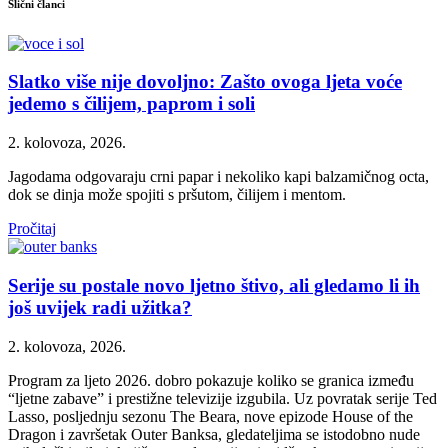
Slični članci
Slatko više nije dovoljno: Zašto ovoga ljeta voće
jedemo s čilijem, paprom i soli
2. kolovoza, 2026.
Jagodama odgovaraju crni papar i nekoliko kapi balzamičnog octa,
dok se dinja može spojiti s pršutom, čilijem i mentom.
Pročitaj
Serije su postale novo ljetno štivo, ali gledamo li ih
još uvijek radi užitka?
2. kolovoza, 2026.
Program za ljeto 2026. dobro pokazuje koliko se granica između
“ljetne zabave” i prestižne televizije izgubila. Uz povratak serije Ted
Lasso, posljednju sezonu The Beara, nove epizode House of the
Dragon i završetak Outer Banksa, gledateljima se istodobno nude