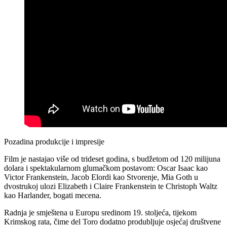
Pozadina produkcije i impresije
Film je nastajao više od trideset godina, s budžetom od 120 milijuna
dolara i spektakularnom glumačkom postavom: Oscar Isaac kao
Victor Frankenstein, Jacob Elordi kao Stvorenje, Mia Goth u
dvostrukoj ulozi Elizabeth i Claire Frankenstein te Christoph Waltz
kao Harlander, bogati mecena.​
Radnja je smještena u Europu sredinom 19. stoljeća, tijekom
Krimskog rata, čime del Toro dodatno produbljuje osjećaj društvene