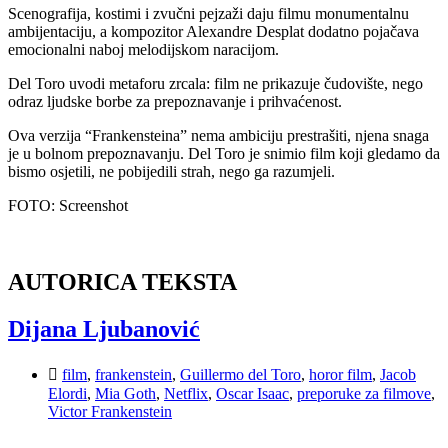
Scenografija, kostimi i zvučni pejzaži daju filmu monumentalnu
ambijentaciju, a kompozitor Alexandre Desplat dodatno pojačava
emocionalni naboj melodijskom naracijom.​
Del Toro uvodi metaforu zrcala: film ne prikazuje čudovište, nego
odraz ljudske borbe za prepoznavanje i prihvaćenost.
Ova verzija “Frankensteina” nema ambiciju prestrašiti, njena snaga
je u bolnom prepoznavanju. Del Toro je snimio film koji gledamo da
bismo osjetili, ne pobijedili strah, nego ga razumjeli.
FOTO: Screenshot
AUTORICA TEKSTA
Dijana Ljubanović
film
,
frankenstein
,
Guillermo del Toro
,
horor film
,
Jacob
Elordi
,
Mia Goth
,
Netflix
,
Oscar Isaac
,
preporuke za filmove
,
Victor Frankenstein