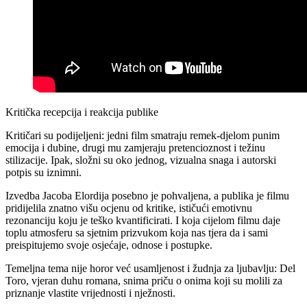
Kritička recepcija i reakcija publike
Kritičari su podijeljeni: jedni film smatraju remek-djelom punim
emocija i dubine, drugi mu zamjeraju pretencioznost i težinu
stilizacije. Ipak, složni su oko jednog, vizualna snaga i autorski
potpis su iznimni.
Izvedba Jacoba Elordija posebno je pohvaljena, a publika je filmu
pridijelila znatno višu ocjenu od kritike, ističući emotivnu
rezonanciju koju je teško kvantificirati.​ I koja cijelom filmu daje
toplu atmosferu sa sjetnim prizvukom koja nas tjera da i sami
preispitujemo svoje osjećaje, odnose i postupke.
Temeljna tema nije horor već usamljenost i žudnja za ljubavlju: Del
Toro, vjeran duhu romana, snima priču o onima koji su molili za
priznanje vlastite vrijednosti i nježnosti.