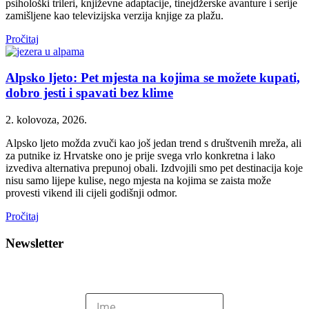
psihološki trileri, književne adaptacije, tinejdžerske avanture i serije
zamišljene kao televizijska verzija knjige za plažu.
Pročitaj
Alpsko ljeto: Pet mjesta na kojima se možete kupati,
dobro jesti i spavati bez klime
2. kolovoza, 2026.
Alpsko ljeto možda zvuči kao još jedan trend s društvenih mreža, ali
za putnike iz Hrvatske ono je prije svega vrlo konkretna i lako
izvediva alternativa prepunoj obali. Izdvojili smo pet destinacija koje
nisu samo lijepe kulise, nego mjesta na kojima se zaista može
provesti vikend ili cijeli godišnji odmor.
Pročitaj
Newsletter