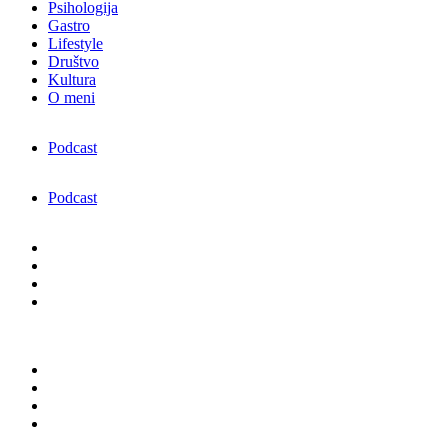
Psihologija
Gastro
Lifestyle
Društvo
Kultura
O meni
Podcast
Podcast