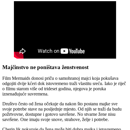
Majčinstvo ne poništava ženstvenost
Film Mermaids donosi priču o samohranoj majci koja pokušava
odgojiti dvije kćeri dok istovremeno traži vlastitu sreću. Iako je riječ
o filmu starom više od trideset godina, njegova je poruka
iznenađujuće suvremena.
Društvo često od žena očekuje da nakon što postanu majke sve
svoje potrebe stave na posljednje mjesto. Od njih se traži da budu
požrtvovne, dostupne i gotovo savršene. No stvarne žene nisu
savršene. One imaju svoje snove, strahove, želje i potrebe.
Cherin lik pokazuje da žena može biti dobra majka i istovremeno