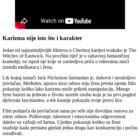
Karizma nije isto što i karakter
Jedan od najzanimljivijih filmova u Cherinoj karijeri svakako je The
Witches of Eastwick. Na površini riječ je o zabavnoj fantastičnoj
komediji, no ispod nje krije se zanimljiva priča o odnosima moći
između muškaraca i žena.
Lik kojeg tumači Jack Nicholson šarmantan je, duhovit i neodoljivo
privlačan. Međutim, upravo kroz odnos triju žena prema njemu film
pokazuje koliko lako karizma može prikriti manipulaciju. Mnoge
žene barem su jednom u životu susrele osobu koja je na prvi pogled
djelovala fascinantno, a tek kasnije pokazala svoje pravo lice.
Film podsjeća da privlačnost sama po sebi nije dovoljna osnova za
zdrav odnos. Poštovanje, iskrenost i emocionalna odgovornost
daleko su važniji od šarma. Ujedno pokazuje koliko su žene
snažnije kada prestanu gledati jedna drugu kao konkurenciju i počnu
surađivati.