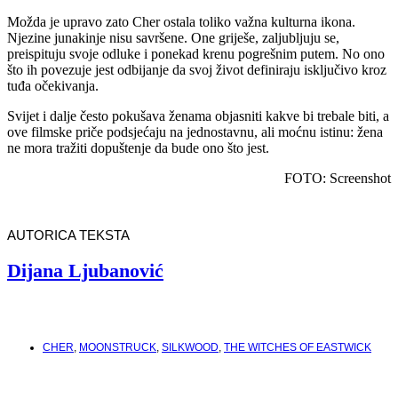
Možda je upravo zato Cher ostala toliko važna kulturna ikona.
Njezine junakinje nisu savršene. One griješe, zaljubljuju se,
preispituju svoje odluke i ponekad krenu pogrešnim putem. No ono
što ih povezuje jest odbijanje da svoj život definiraju isključivo kroz
tuđa očekivanja.
Svijet i dalje često pokušava ženama objasniti kakve bi trebale biti, a
ove filmske priče podsjećaju na jednostavnu, ali moćnu istinu: žena
ne mora tražiti dopuštenje da bude ono što jest.
FOTO: Screenshot
AUTORICA TEKSTA
Dijana Ljubanović
CHER
,
MOONSTRUCK
,
SILKWOOD
,
THE WITCHES OF EASTWICK