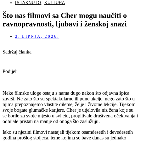
ISTAKNUTO
,
KULTURA
Što nas filmovi sa Cher mogu naučiti o
ravnopravnosti, ljubavi i ženskoj snazi
2. LIPNJA, 2026.
Sadržaj članka
Podijeli
Neke filmske uloge ostaju s nama dugo nakon što odjavna špica
završi. Ne zato što su spektakularne ili pune akcije, nego zato što u
njima prepoznajemo vlastite dileme, želje i životne lekcije. Tijekom
svoje bogate glumačke karijere, Cher je utjelovila niz žena koje su
se borile za svoje mjesto u svijetu, propitivale društvena očekivanja i
odbijale pristati na manje od onoga što zaslužuju.
Iako su njezini filmovi nastajali tijekom osamdesetih i devedesetih
godina prošlog stoljeća, teme kojima se bave danas su jednako