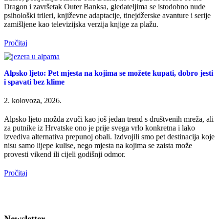
Dragon i završetak Outer Banksa, gledateljima se istodobno nude
psihološki trileri, književne adaptacije, tinejdžerske avanture i serije
zamišljene kao televizijska verzija knjige za plažu.
Pročitaj
Alpsko ljeto: Pet mjesta na kojima se možete kupati, dobro jesti
i spavati bez klime
2. kolovoza, 2026.
Alpsko ljeto možda zvuči kao još jedan trend s društvenih mreža, ali
za putnike iz Hrvatske ono je prije svega vrlo konkretna i lako
izvediva alternativa prepunoj obali. Izdvojili smo pet destinacija koje
nisu samo lijepe kulise, nego mjesta na kojima se zaista može
provesti vikend ili cijeli godišnji odmor.
Pročitaj
Newsletter