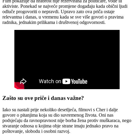
Film pokazuje da hrabrost nije rezervirana za političare, vođe ili
aktiviste. Ponekad se najveće promjene događaju kada obični ljudi
odluče progovoriti o nepravdi. Upravo zato ova priča ostaje
relevantna i danas, u vremenu kada se sve više govori o pravima
radnika, jednakim prilikama i društvenoj odgovornosti.
Zašto su ove priče i danas važne?
Iako su nastali prije nekoliko desetljeća, filmovi s Cher i dalje
govore o pitanjima koja su dio suvremenog života. Oni nas
podsjećaju da ravnopravnost nije borba žena protiv muškaraca, nego
stvaranje odnosa u kojima obje strane imaju jednako pravo na
poštovanje, slobodu i osobni razvoj.