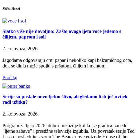
Slični članci
Slatko više nije dovoljno: Zašto ovoga ljeta voće jedemo s
čilijem, paprom i soli
2. kolovoza, 2026.
Jagodama odgovaraju crni papar i nekoliko kapi balzamičnog octa,
dok se dinja može spojiti s pršutom, čilijem i mentom.
Pročitaj
Serije su postale novo ljetno štivo, ali gledamo li ih još uvijek
radi užitka?
2. kolovoza, 2026.
Program za ljeto 2026. dobro pokazuje koliko se granica između
“ljetne zabave” i prestižne televizije izgubila. Uz povratak serije Ted
Lasso, posljednju sezonu The Beara, nove epizode House of the