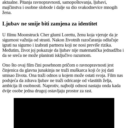
aktualne. Pitanja ravnopravnosti, samopoštovanja, ljubavi,
majčinstva i osobne slobode i dalje su dio svakodnevice mnogih
žena.
Ljubav ne smije biti zamjena za identitet
U filmu Moonstruck Cher glumi Lorettu, ženu koja vjeruje da je
sigurnost važnija od strasti. Nakon životnih razočaranja odlučuje
igrati na sigurno i izabrati partnera koji ne nosi previše rizika.
Međutim, život joj pokazuje da ljubav nije matematička jednadžba i
da se sreća ne može planirati isključivo razumom.
Ono što ovaj film čini posebnom pričom o ravnopravnosti jest
činjenica da glavna junakinja ne traži muškarca koji će joj dati
smisao života. Ona traži odnos u kojem može ostati svoja. Film nas
podsjeća da zdrava ljubav ne traži odricanje od vlastitih želja,
ambicija ili osobnosti. Naprotiv, najbolji odnosi nastaju onda kada
dvije osobe jedna drugoj ostavljaju prostor za rast.