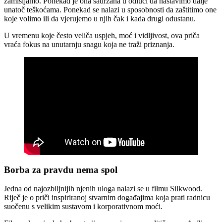
zamišljamo. Ponekad je ona sadržana u odluci da nastavimo dalje
unatoč teškoćama. Ponekad se nalazi u sposobnosti da zaštitimo one
koje volimo ili da vjerujemo u njih čak i kada drugi odustanu.
U vremenu koje često veliča uspjeh, moć i vidljivost, ova priča
vraća fokus na unutarnju snagu koja ne traži priznanja.
Borba za pravdu nema spol
Jedna od najozbiljnijih njenih uloga nalazi se u filmu Silkwood.
Riječ je o priči inspiriranoj stvarnim događajima koja prati radnicu
suočenu s velikim sustavom i korporativnom moći.