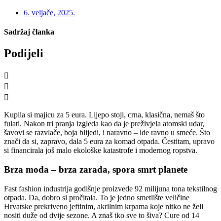
6. veljače, 2025.
Sadržaj članka
Podijeli
Kupila si majicu za 5 eura. Lijepo stoji, crna, klasična, nemaš što
fulati. Nakon tri pranja izgleda kao da je preživjela atomski udar,
šavovi se razvlače, boja blijedi, i naravno – ide ravno u smeće. Što
znači da si, zapravo, dala 5 eura za komad otpada. Čestitam, upravo
si financirala još malo ekološke katastrofe i modernog ropstva.
Brza moda – brza zarada, spora smrt planete
Fast fashion industrija godišnje proizvede 92 milijuna tona tekstilnog
otpada. Da, dobro si pročitala. To je jedno smetlište veličine
Hrvatske prekriveno jeftinim, akrilnim krpama koje nitko ne želi
nositi duže od dvije sezone. A znaš tko sve to šiva? Cure od 14