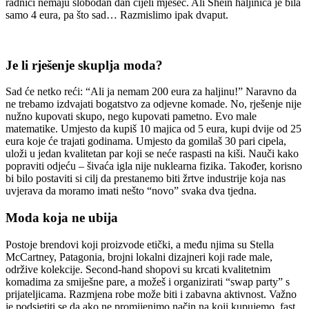
radnici nemaju slobodan dan cijeli mjesec. Ali Shein haljinica je bila
samo 4 eura, pa što sad… Razmislimo ipak dvaput.
Je li rješenje skuplja moda?
Sad će netko reći: “Ali ja nemam 200 eura za haljinu!” Naravno da
ne trebamo izdvajati bogatstvo za odjevne komade. No, rješenje nije
nužno kupovati skupo, nego kupovati pametno. Evo male
matematike. Umjesto da kupiš 10 majica od 5 eura, kupi dvije od 25
eura koje će trajati godinama. Umjesto da gomilaš 30 pari cipela,
uloži u jedan kvalitetan par koji se neće raspasti na kiši. Nauči kako
popraviti odjeću – šivaća igla nije nuklearna fizika. Također, korisno
bi bilo postaviti si cilj da prestanemo biti žrtve industrije koja nas
uvjerava da moramo imati nešto “novo” svaka dva tjedna.
Moda koja ne ubija
Postoje brendovi koji proizvode etički, a među njima su Stella
McCartney, Patagonia, brojni lokalni dizajneri koji rade male,
održive kolekcije. Second-hand shopovi su krcati kvalitetnim
komadima za smiješne pare, a možeš i organizirati “swap party” s
prijateljicama. Razmjena robe može biti i zabavna aktivnost. Važno
je podsjetiti se da ako ne promijenimo način na koji kupujemo, fast