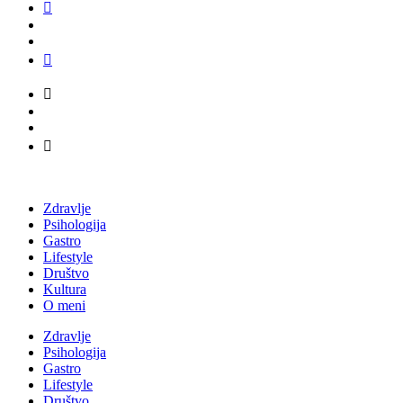
Zdravlje
Psihologija
Gastro
Lifestyle
Društvo
Kultura
O meni
Zdravlje
Psihologija
Gastro
Lifestyle
Društvo