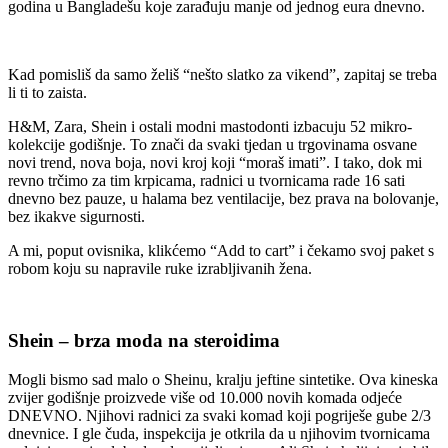
godina u Bangladešu koje zarađuju manje od jednog eura dnevno.
Kad pomisliš da samo želiš “nešto slatko za vikend”, zapitaj se treba
li ti to zaista.
H&M, Zara, Shein i ostali modni mastodonti izbacuju 52 mikro-
kolekcije godišnje. To znači da svaki tjedan u trgovinama osvane
novi trend, nova boja, novi kroj koji “moraš imati”. I tako, dok mi
revno trčimo za tim krpicama, radnici u tvornicama rade 16 sati
dnevno bez pauze, u halama bez ventilacije, bez prava na bolovanje,
bez ikakve sigurnosti.
A mi, poput ovisnika, klikćemo “Add to cart” i čekamo svoj paket s
robom koju su napravile ruke izrabljivanih žena.
Shein – brza moda na steroidima
Mogli bismo sad malo o Sheinu, kralju jeftine sintetike. Ova kineska
zvijer godišnje proizvede više od 10.000 novih komada odjeće
DNEVNO. Njihovi radnici za svaki komad koji pogriješe gube 2/3
dnevnice. I gle čuda, inspekcija je otkrila da u njihovim tvornicama