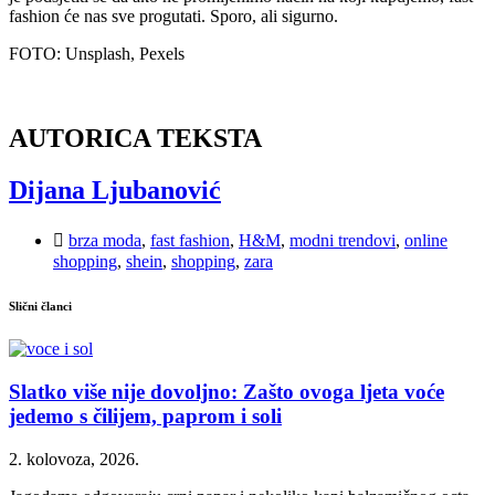
fashion će nas sve progutati. Sporo, ali sigurno.
FOTO: Unsplash, Pexels
AUTORICA TEKSTA
Dijana Ljubanović
brza moda
,
fast fashion
,
H&M
,
modni trendovi
,
online
shopping
,
shein
,
shopping
,
zara
Slični članci
Slatko više nije dovoljno: Zašto ovoga ljeta voće
jedemo s čilijem, paprom i soli
2. kolovoza, 2026.