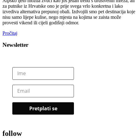
Alpsko ljeto možda zvuči kao još jedan trend s društvenih mreža, ali
za putnike iz Hrvatske ono je prije svega vrlo konkretna i lako
izvediva alternativa prepunoj obali. Izdvojili smo pet destinacija koje
nisu samo lijepe kulise, nego mjesta na kojima se zaista može
provesti vikend ili cijeli godišnji odmor.
Pročitaj
Newsletter
follow