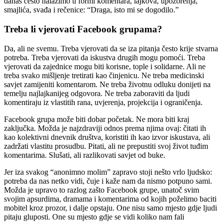
danas često nalazimo u formi komentara, lajkova, upozorenja,
smajlića, svađa i rečenice: “Draga, isto mi se dogodilo.”
Treba li vjerovati Facebook grupama?
Da, ali ne svemu. Treba vjerovati da se iza pitanja često krije stvarna
potreba. Treba vjerovati da iskustva drugih mogu pomoći. Treba
vjerovati da zajednice mogu biti korisne, tople i solidarne. Ali ne
treba svako mišljenje tretirati kao činjenicu. Ne treba medicinski
savjet zamijeniti komentarom. Ne treba životnu odluku donijeti na
temelju najlajkanijeg odgovora. Ne treba zaboraviti da ljudi
komentiraju iz vlastitih rana, uvjerenja, projekcija i ograničenja.
Facebook grupa može biti dobar početak. Ne mora biti kraj
zaključka. Možda je najzdraviji odnos prema njima ovaj: čitati ih
kao kolektivni dnevnik društva, koristiti ih kao izvor iskustava, ali
zadržati vlastitu prosudbu. Pitati, ali ne prepustiti svoj život tuđim
komentarima. Slušati, ali razlikovati savjet od buke.
Jer iza svakog “anonimno molim” zapravo stoji nešto vrlo ljudsko:
potreba da nas netko vidi, čuje i kaže nam da nismo potpuno sami.
Možda je upravo to razlog zašto Facebook grupe, unatoč svim
svojim apsurdima, dramama i komentarima od kojih poželimo baciti
mobitel kroz prozor, i dalje opstaju. One nisu samo mjesto gdje ljudi
pitaju gluposti. One su mjesto gdje se vidi koliko nam fali