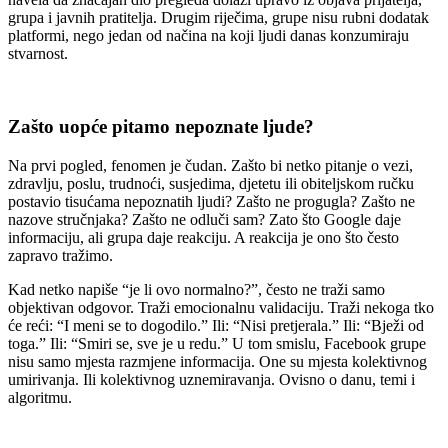
grupa i javnih pratitelja. Drugim riječima, grupe nisu rubni dodatak
platformi, nego jedan od načina na koji ljudi danas konzumiraju
stvarnost.
Zašto uopće pitamo nepoznate ljude?
Na prvi pogled, fenomen je čudan. Zašto bi netko pitanje o vezi,
zdravlju, poslu, trudnoći, susjedima, djetetu ili obiteljskom ručku
postavio tisućama nepoznatih ljudi? Zašto ne progugla? Zašto ne
nazove stručnjaka? Zašto ne odluči sam? Zato što Google daje
informaciju, ali grupa daje reakciju. A reakcija je ono što često
zapravo tražimo.
Kad netko napiše “je li ovo normalno?”, često ne traži samo
objektivan odgovor. Traži emocionalnu validaciju. Traži nekoga tko
će reći: “I meni se to dogodilo.” Ili: “Nisi pretjerala.” Ili: “Bježi od
toga.” Ili: “Smiri se, sve je u redu.” U tom smislu, Facebook grupe
nisu samo mjesta razmjene informacija. One su mjesta kolektivnog
umirivanja. Ili kolektivnog uznemiravanja. Ovisno o danu, temi i
algoritmu.