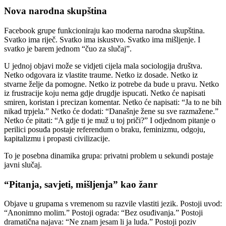
Nova narodna skupština
Facebook grupe funkcioniraju kao moderna narodna skupština.
Svatko ima riječ. Svatko ima iskustvo. Svatko ima mišljenje. I
svatko je barem jednom “čuo za slučaj”.
U jednoj objavi može se vidjeti cijela mala sociologija društva.
Netko odgovara iz vlastite traume. Netko iz dosade. Netko iz
stvarne želje da pomogne. Netko iz potrebe da bude u pravu. Netko
iz frustracije koju nema gdje drugdje ispucati. Netko će napisati
smiren, koristan i precizan komentar. Netko će napisati: “Ja to ne bih
nikad trpjela.” Netko će dodati: “Današnje žene su sve razmažene.”
Netko će pitati: “A gdje ti je muž u toj priči?” I odjednom pitanje o
perilici posuđa postaje referendum o braku, feminizmu, odgoju,
kapitalizmu i propasti civilizacije.
To je posebna dinamika grupa: privatni problem u sekundi postaje
javni slučaj.
“Pitanja, savjeti, mišljenja” kao žanr
Objave u grupama s vremenom su razvile vlastiti jezik. Postoji uvod:
“Anonimno molim.” Postoji ograda: “Bez osuđivanja.” Postoji
dramatična najava: “Ne znam jesam li ja luda.” Postoji poziv