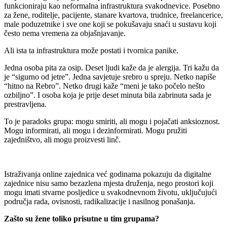
funkcioniraju kao neformalna infrastruktura svakodnevice. Posebno
za žene, roditelje, pacijente, stanare kvartova, trudnice, freelancerice,
male poduzetnike i sve one koji se pokušavaju snaći u sustavu koji
često nema vremena za objašnjavanje.
Ali ista ta infrastruktura može postati i tvornica panike.
Jedna osoba pita za osip. Deset ljudi kaže da je alergija. Tri kažu da
je “sigurno od jetre”. Jedna savjetuje srebro u spreju. Netko napiše
“hitno na Rebro”. Netko drugi kaže “meni je tako počelo nešto
ozbiljno”. I osoba koja je prije deset minuta bila zabrinuta sada je
prestravljena.
To je paradoks grupa: mogu smiriti, ali mogu i pojačati anksioznost.
Mogu informirati, ali mogu i dezinformirati. Mogu pružiti
zajedništvo, ali mogu proizvesti linč.
Istraživanja online zajednica već godinama pokazuju da digitalne
zajednice nisu samo bezazlena mjesta druženja, nego prostori koji
mogu imati stvarne posljedice u svakodnevnom životu, uključujući
područja rada, ovisnosti, radikalizacije i nasilnog ponašanja.
Zašto su žene toliko prisutne u tim grupama?