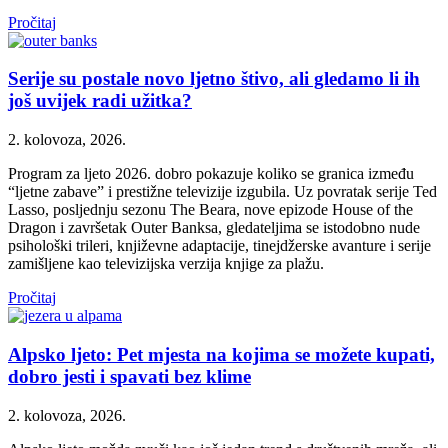
Pročitaj
Serije su postale novo ljetno štivo, ali gledamo li ih
još uvijek radi užitka?
2. kolovoza, 2026.
Program za ljeto 2026. dobro pokazuje koliko se granica između
“ljetne zabave” i prestižne televizije izgubila. Uz povratak serije Ted
Lasso, posljednju sezonu The Beara, nove epizode House of the
Dragon i završetak Outer Banksa, gledateljima se istodobno nude
psihološki trileri, književne adaptacije, tinejdžerske avanture i serije
zamišljene kao televizijska verzija knjige za plažu.
Pročitaj
Alpsko ljeto: Pet mjesta na kojima se možete kupati,
dobro jesti i spavati bez klime
2. kolovoza, 2026.