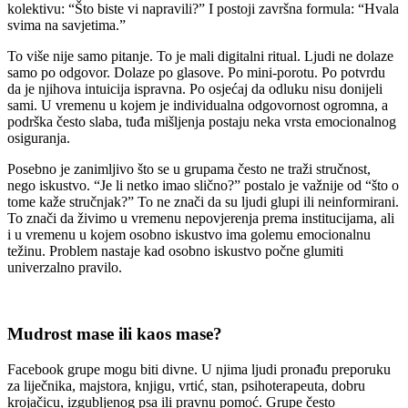
kolektivu: “Što biste vi napravili?” I postoji završna formula: “Hvala
svima na savjetima.”
To više nije samo pitanje. To je mali digitalni ritual. Ljudi ne dolaze
samo po odgovor. Dolaze po glasove. Po mini-porotu. Po potvrdu
da je njihova intuicija ispravna. Po osjećaj da odluku nisu donijeli
sami. U vremenu u kojem je individualna odgovornost ogromna, a
podrška često slaba, tuđa mišljenja postaju neka vrsta emocionalnog
osiguranja.
Posebno je zanimljivo što se u grupama često ne traži stručnost,
nego iskustvo. “Je li netko imao slično?” postalo je važnije od “što o
tome kaže stručnjak?” To ne znači da su ljudi glupi ili neinformirani.
To znači da živimo u vremenu nepovjerenja prema institucijama, ali
i u vremenu u kojem osobno iskustvo ima golemu emocionalnu
težinu. Problem nastaje kad osobno iskustvo počne glumiti
univerzalno pravilo.
Mudrost mase ili kaos mase?
Facebook grupe mogu biti divne. U njima ljudi pronađu preporuku
za liječnika, majstora, knjigu, vrtić, stan, psihoterapeuta, dobru
krojačicu, izgubljenog psa ili pravnu pomoć. Grupe često