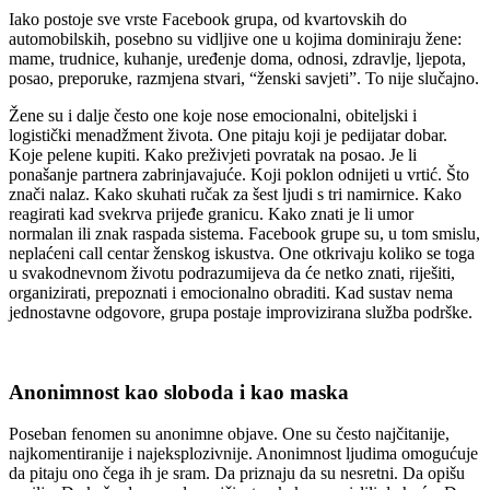
Iako postoje sve vrste Facebook grupa, od kvartovskih do
automobilskih, posebno su vidljive one u kojima dominiraju žene:
mame, trudnice, kuhanje, uređenje doma, odnosi, zdravlje, ljepota,
posao, preporuke, razmjena stvari, “ženski savjeti”. To nije slučajno.
Žene su i dalje često one koje nose emocionalni, obiteljski i
logistički menadžment života. One pitaju koji je pedijatar dobar.
Koje pelene kupiti. Kako preživjeti povratak na posao. Je li
ponašanje partnera zabrinjavajuće. Koji poklon odnijeti u vrtić. Što
znači nalaz. Kako skuhati ručak za šest ljudi s tri namirnice. Kako
reagirati kad svekrva prijeđe granicu. Kako znati je li umor
normalan ili znak raspada sistema. Facebook grupe su, u tom smislu,
neplaćeni call centar ženskog iskustva. One otkrivaju koliko se toga
u svakodnevnom životu podrazumijeva da će netko znati, riješiti,
organizirati, prepoznati i emocionalno obraditi. Kad sustav nema
jednostavne odgovore, grupa postaje improvizirana služba podrške.
Anonimnost kao sloboda i kao maska
Poseban fenomen su anonimne objave. One su često najčitanije,
najkomentiranije i najeksplozivnije. Anonimnost ljudima omogućuje
da pitaju ono čega ih je sram. Da priznaju da su nesretni. Da opišu