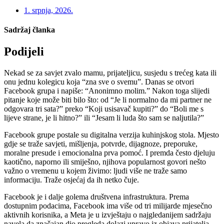
1. srpnja, 2026.
Sadržaj članka
Podijeli
Nekad se za savjet zvalo mamu, prijateljicu, susjedu s trećeg kata ili
onu jednu kolegicu koja “zna sve o svemu”. Danas se otvori
Facebook grupa i napiše: “Anonimno molim.” Nakon toga slijedi
pitanje koje može biti bilo što: od “Je li normalno da mi partner ne
odgovara tri sata?” preko “Koji usisavač kupiti?” do “Boli me s
lijeve strane, je li hitno?” ili “Jesam li luda što sam se naljutila?”
Facebook grupe postale su digitalna verzija kuhinjskog stola. Mjesto
gdje se traže savjeti, mišljenja, potvrde, dijagnoze, preporuke,
moralne presude i emocionalna prva pomoć. I premda često djeluju
kaotično, naporno ili smiješno, njihova popularnost govori nešto
važno o vremenu u kojem živimo: ljudi više ne traže samo
informaciju. Traže osjećaj da ih netko čuje.
Facebook je i dalje golema društvena infrastruktura. Prema
dostupnim podacima, Facebook ima više od tri milijarde mjesečno
aktivnih korisnika, a Meta je u izvještaju o najgledanijem sadržaju
navela da značajan dio pregleda dolazi upravo iz objava prijatelja,