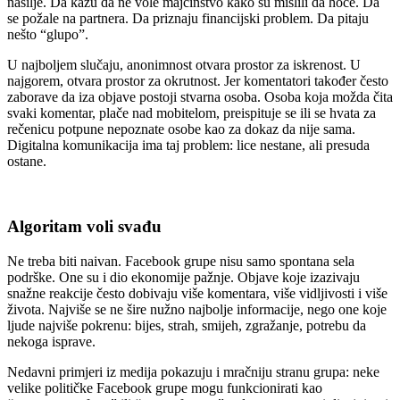
nasilje. Da kažu da ne vole majčinstvo kako su mislili da hoće. Da
se požale na partnera. Da priznaju financijski problem. Da pitaju
nešto “glupo”.
U najboljem slučaju, anonimnost otvara prostor za iskrenost. U
najgorem, otvara prostor za okrutnost. Jer komentatori također često
zaborave da iza objave postoji stvarna osoba. Osoba koja možda čita
svaki komentar, plače nad mobitelom, preispituje se ili se hvata za
rečenicu potpune nepoznate osobe kao za dokaz da nije sama.
Digitalna komunikacija ima taj problem: lice nestane, ali presuda
ostane.
Algoritam voli svađu
Ne treba biti naivan. Facebook grupe nisu samo spontana sela
podrške. One su i dio ekonomije pažnje. Objave koje izazivaju
snažne reakcije često dobivaju više komentara, više vidljivosti i više
života. Najviše se ne šire nužno najbolje informacije, nego one koje
ljude najviše pokrenu: bijes, strah, smijeh, zgražanje, potrebu da
nekoga isprave.
Nedavni primjeri iz medija pokazuju i mračniju stranu grupa: neke
velike političke Facebook grupe mogu funkcionirati kao