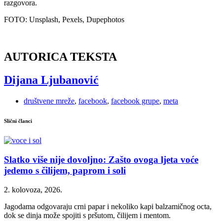
razgovora.
FOTO: Unsplash, Pexels, Dupephotos
AUTORICA TEKSTA
Dijana Ljubanović
društvene mreže
,
facebook
,
facebook grupe
,
meta
Slični članci
Slatko više nije dovoljno: Zašto ovoga ljeta voće
jedemo s čilijem, paprom i soli
2. kolovoza, 2026.
Jagodama odgovaraju crni papar i nekoliko kapi balzamičnog octa,
dok se dinja može spojiti s pršutom, čilijem i mentom.