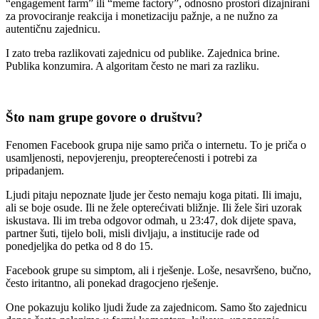
“engagement farm” ili “meme factory”, odnosno prostori dizajnirani
za provociranje reakcija i monetizaciju pažnje, a ne nužno za
autentičnu zajednicu.
I zato treba razlikovati zajednicu od publike. Zajednica brine.
Publika konzumira. A algoritam često ne mari za razliku.
Što nam grupe govore o društvu?
Fenomen Facebook grupa nije samo priča o internetu. To je priča o
usamljenosti, nepovjerenju, preopterećenosti i potrebi za
pripadanjem.
Ljudi pitaju nepoznate ljude jer često nemaju koga pitati. Ili imaju,
ali se boje osude. Ili ne žele opterećivati bližnje. Ili žele širi uzorak
iskustava. Ili im treba odgovor odmah, u 23:47, dok dijete spava,
partner šuti, tijelo boli, misli divljaju, a institucije rade od
ponedjeljka do petka od 8 do 15.
Facebook grupe su simptom, ali i rješenje. Loše, nesavršeno, bučno,
često iritantno, ali ponekad dragocjeno rješenje.
One pokazuju koliko ljudi žude za zajednicom. Samo što zajednicu