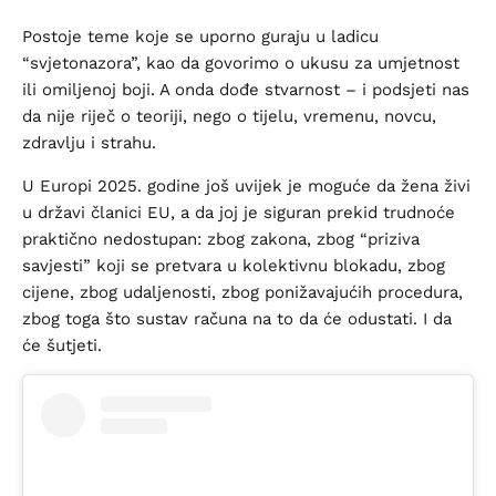
Postoje teme koje se uporno guraju u ladicu
“svjetonazora”, kao da govorimo o ukusu za umjetnost
ili omiljenoj boji. A onda dođe stvarnost – i podsjeti nas
da nije riječ o teoriji, nego o tijelu, vremenu, novcu,
zdravlju i strahu.
U Europi 2025. godine još uvijek je moguće da žena živi
u državi članici EU, a da joj je siguran prekid trudnoće
praktično nedostupan: zbog zakona, zbog “priziva
savjesti” koji se pretvara u kolektivnu blokadu, zbog
cijene, zbog udaljenosti, zbog ponižavajućih procedura,
zbog toga što sustav računa na to da će odustati. I da
će šutjeti.