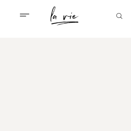
DRUŠTVO
,
ISTAKNUTO
Europski parlament
podržao besplatan
pobačaj za žene
kojima je zahvat
uskraćen: “Pravo ne
smije ovisiti o adresi”