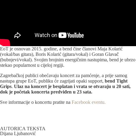
EoT je osnovan 2015. godine, a bend čine članovi Maja Kolarić
(vokal/bas gitara), Boris Kolarić (gitara/vokal) i Goran Glavač
(bubnjevi/vokal). Svojim brojnim energičnim nastupima, bend je ubrzo
stekao popularnost u cijeloj regiji.
Zagrebačkoj publici obećavaju koncert za pamćenje, a prije samog
nastupa grupe EoT, publiku će zagrijati opaki support,
bend Tight
Grips
.
Ulaz na koncert je besplatan i vrata se otvaraju u 20 sati,
dok je početak koncerta predviđen u 23 sata.
Sve informacije o koncertu pratite na
Facebook eventu.
AUTORICA TEKSTA
Dijana Ljubanović