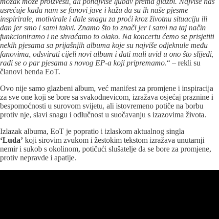
mozak može proizvesti, ali ponajviše ljubav prema glazbi. Najviše nas
usrećuje kada nam se fanovi jave i kažu da su ih naše pjesme
inspirirale, motivirale i dale snagu za proći kroz životnu situaciju ili
dan jer smo i sami takvi. Znamo što to znači jer i sami na taj način
funkcioniramo i ne shvaćamo to olako. Na koncertu ćemo se prisjetiti
nekih pjesama sa prijašnjih albuma koje su najviše odjeknule među
fanovima, odsvirati cijeli novi album i dati mali uvid u ono što slijedi,
radi se o par pjesama s novog EP-a koji pripremamo
.“ – rekli su
članovi benda EoT.
Ovo nije samo glazbeni album, već manifest za promjene i inspiracija
za sve one koji se bore sa svakodnevicom, izražava osjećaj praznine i
bespomoćnosti u surovom svijetu, ali istovremeno potiče na borbu
protiv nje, slavi snagu i odlučnost u suočavanju s izazovima života.
Izlazak albuma, EoT je popratio i izlaskom aktualnog singla
‘Luda’
koji sirovim zvukom i žestokim tekstom izražava unutarnji
nemir i sukob s okolinom, potičući slušatelje da se bore za promjene,
protiv nepravde i apatije.