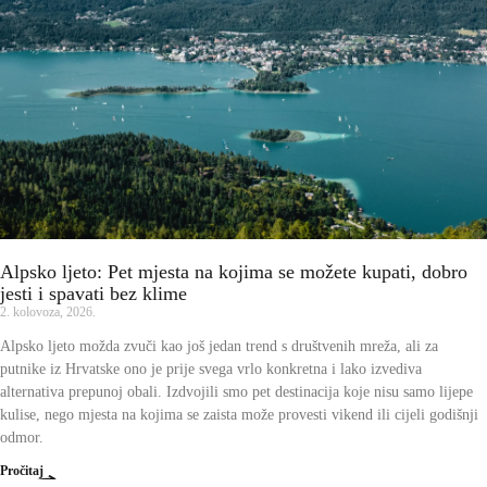
Alpsko ljeto: Pet mjesta na kojima se možete kupati, dobro
jesti i spavati bez klime
2. kolovoza, 2026.
Alpsko ljeto možda zvuči kao još jedan trend s društvenih mreža, ali za
putnike iz Hrvatske ono je prije svega vrlo konkretna i lako izvediva
alternativa prepunoj obali. Izdvojili smo pet destinacija koje nisu samo lijepe
kulise, nego mjesta na kojima se zaista može provesti vikend ili cijeli godišnji
odmor.
Pročitaj