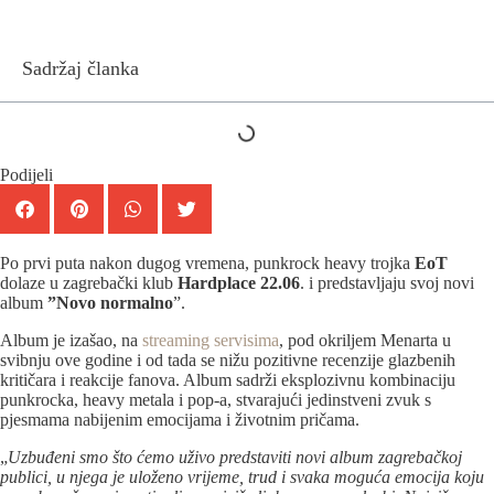
Sadržaj članka
Podijeli
Po prvi puta nakon dugog vremena, punkrock heavy trojka
EoT
dolaze u zagrebački klub
Hardplace
22.06
. i predstavljaju svoj novi
album
”Novo normalno
”.
Album je izašao, na
streaming servisima
, pod okriljem Menarta u
svibnju ove godine i od tada se nižu pozitivne recenzije glazbenih
kritičara i reakcije fanova. Album sadrži eksplozivnu kombinaciju
punkrocka, heavy metala i pop-a, stvarajući jedinstveni zvuk s
pjesmama nabijenim emocijama i životnim pričama.
„
Uzbuđeni smo što ćemo uživo predstaviti novi album zagrebačkoj
publici, u njega je uloženo vrijeme, trud i svaka moguća emocija koju