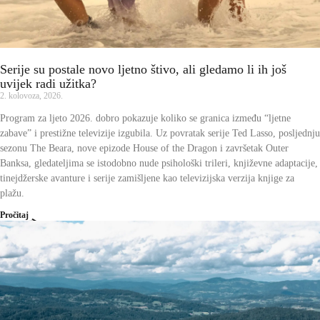
Serije su postale novo ljetno štivo, ali gledamo li ih još
uvijek radi užitka?
2. kolovoza, 2026.
Program za ljeto 2026. dobro pokazuje koliko se granica između “ljetne
zabave” i prestižne televizije izgubila. Uz povratak serije Ted Lasso, posljednju
sezonu The Beara, nove epizode House of the Dragon i završetak Outer
Banksa, gledateljima se istodobno nude psihološki trileri, književne adaptacije,
tinejdžerske avanture i serije zamišljene kao televizijska verzija knjige za
plažu.
Pročitaj