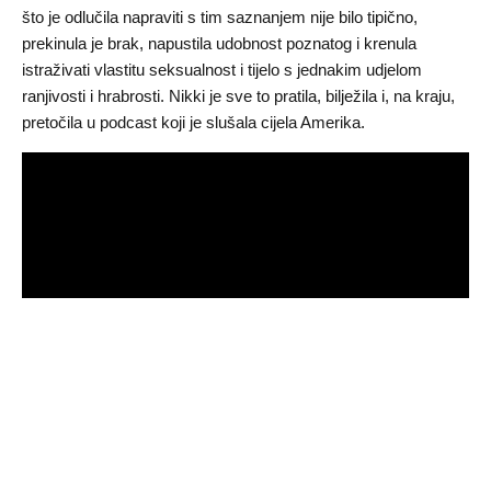
što je odlučila napraviti s tim saznanjem nije bilo tipično,
prekinula je brak, napustila udobnost poznatog i krenula
istraživati vlastitu seksualnost i tijelo s jednakim udjelom
ranjivosti i hrabrosti. Nikki je sve to pratila, bilježila i, na kraju,
pretočila u podcast koji je slušala cijela Amerika.
Michelle Williams i Jenny Slate -
duo koji nećeš zaboraviti