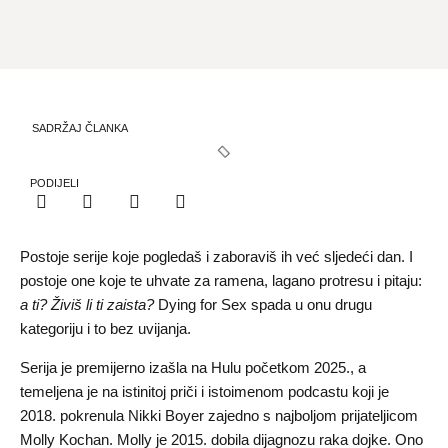
SADRŽAJ ČLANKA
PODIJELI
Postoje serije koje pogledaš i zaboraviš ih već sljedeći dan. I
postoje one koje te uhvate za ramena, lagano protresu i pitaju:
a ti? Živiš li ti zaista?
Dying for Sex spada u onu drugu
kategoriju i to bez uvijanja.
Serija je premijerno izašla na Hulu početkom 2025., a
temeljena je na istinitoj priči i istoimenom podcastu koji je
2018. pokrenula Nikki Boyer zajedno s najboljom prijateljicom
Molly Kochan. Molly je 2015. dobila dijagnozu raka dojke. Ono