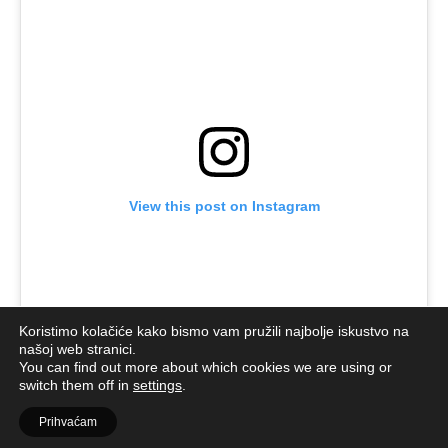
View this post on Instagram
Koristimo kolačiće kako bismo vam pružili najbolje iskustvo na
našoj web stranici.
You can find out more about which cookies we are using or
switch them off in
settings
.
Prihvaćam
A post shared by Tvoje (@tvoje.hr)