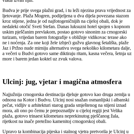
vlada izvan njih.
Budva je prije svega plažni grad, i tu leži njezina prava vrijednost za
ljetovanje. Plaža Mogren, podijeljena u dva dijela povezana stazom
kroz stijene, jedna je od najfotogeničnijih na cijeloj obali, dok je
nedaleki otočić Sveti Stefan. Danas luksuzni hotel spojen s kopnom
uskim pješčanim prevlakom, postao gotovo sinonim za crnogorski
turizam, vrijedan barem fotografije s obližnje vidikovac terase ako
ne i noćenja. Za one koji žele izbjeći gužvu glavnog šetališta, plaže
Jaz i Pržno nude mirniju alternativu svega nekoliko kilometara dalje,
a večeri u Budvi gotovo same diktiraju ritam, kasna večera, šetnja uz
more i barem jedan koktel uz zvuk valova.
Ulcinj: jug, vjetar i magična atmosfera
Najjužnija crnogorska destinacija djeluje gotovo kao druga zemlja u
odnosu na Kotor i Budvu. Ulcinj nosi snažan osmanlijski i albanski
pečat, vidljiv u arhitekturi starog grada smještenog na stijeni iznad
mora, ali ono po čemu je prepoznatljiv u cijeloj regiji jest Velika
plaža, gotovo trinaest kilometara neprekinutog pješčanog žala,
rijetkost na inače pretežno kamenitoj crnogorskoj obali.
Upravo ta kombinacija pijeska i stalnog vjetra pretvorila je Ulcinj u