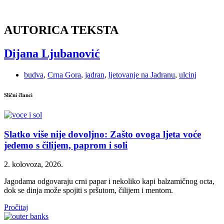
AUTORICA TEKSTA
Dijana Ljubanović
budva
,
Crna Gora
,
jadran
,
ljetovanje na Jadranu
,
ulcinj
Slični članci
Slatko više nije dovoljno: Zašto ovoga ljeta voće
jedemo s čilijem, paprom i soli
2. kolovoza, 2026.
Jagodama odgovaraju crni papar i nekoliko kapi balzamičnog octa,
dok se dinja može spojiti s pršutom, čilijem i mentom.
Pročitaj