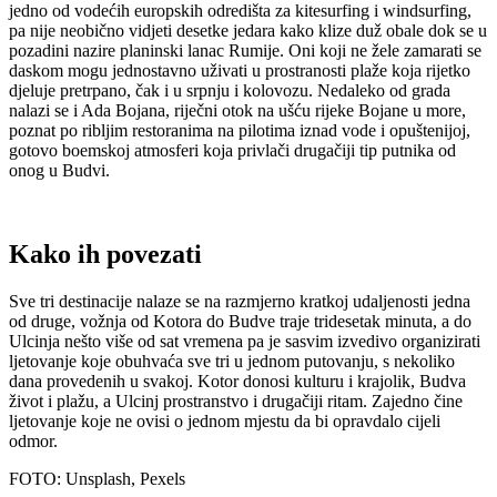
jedno od vodećih europskih odredišta za kitesurfing i windsurfing,
pa nije neobično vidjeti desetke jedara kako klize duž obale dok se u
pozadini nazire planinski lanac Rumije. Oni koji ne žele zamarati se
daskom mogu jednostavno uživati u prostranosti plaže koja rijetko
djeluje pretrpano, čak i u srpnju i kolovozu. Nedaleko od grada
nalazi se i Ada Bojana, riječni otok na ušću rijeke Bojane u more,
poznat po ribljim restoranima na pilotima iznad vode i opuštenijoj,
gotovo boemskoj atmosferi koja privlači drugačiji tip putnika od
onog u Budvi.
Kako ih povezati
Sve tri destinacije nalaze se na razmjerno kratkoj udaljenosti jedna
od druge, vožnja od Kotora do Budve traje tridesetak minuta, a do
Ulcinja nešto više od sat vremena pa je sasvim izvedivo organizirati
ljetovanje koje obuhvaća sve tri u jednom putovanju, s nekoliko
dana provedenih u svakoj. Kotor donosi kulturu i krajolik, Budva
život i plažu, a Ulcinj prostranstvo i drugačiji ritam. Zajedno čine
ljetovanje koje ne ovisi o jednom mjestu da bi opravdalo cijeli
odmor.
FOTO: Unsplash, Pexels