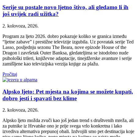
Serije su postale novo ljetno štivo, ali gledamo li ih
još uvijek radi užitka?
2. kolovoza, 2026.
Program za ljeto 2026. dobro pokazuje koliko se granica između
“ljetne zabave” i prestižne televizije izgubila. Uz povratak serije Ted
Lasso, posljednju sezonu The Beara, nove epizode House of the
Dragon i završetak Outer Banksa, gledateljima se istodobno nude
psihološki trileri, književne adaptacije, tinejdžerske avanture i serije
zamišljene kao televizijska verzija knjige za plažu.
Pročitaj
Alpsko ljeto: Pet mjesta na kojima se možete kupati,
dobro jesti i spavati bez klime
2. kolovoza, 2026.
Alpsko ljeto možda zvuči kao još jedan trend s društvenih mreža, ali
za putnike iz Hrvatske ono je prije svega vrlo konkretna i lako
izvediva alternativa prepunoj obali. Izdvojili smo pet destinacija koje
nisu samo lijepe kulise, nego mjesta na kojima se zaista može