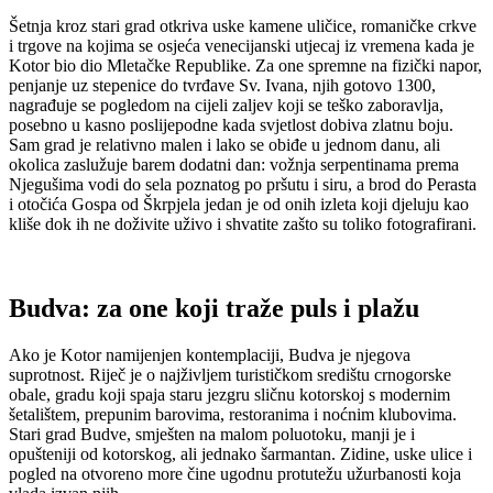
Šetnja kroz stari grad otkriva uske kamene uličice, romaničke crkve
i trgove na kojima se osjeća venecijanski utjecaj iz vremena kada je
Kotor bio dio Mletačke Republike. Za one spremne na fizički napor,
penjanje uz stepenice do tvrđave Sv. Ivana, njih gotovo 1300,
nagrađuje se pogledom na cijeli zaljev koji se teško zaboravlja,
posebno u kasno poslijepodne kada svjetlost dobiva zlatnu boju.
Sam grad je relativno malen i lako se obiđe u jednom danu, ali
okolica zaslužuje barem dodatni dan: vožnja serpentinama prema
Njegušima vodi do sela poznatog po pršutu i siru, a brod do Perasta
i otočića Gospa od Škrpjela jedan je od onih izleta koji djeluju kao
kliše dok ih ne doživite uživo i shvatite zašto su toliko fotografirani.
Budva: za one koji traže puls i plažu
Ako je Kotor namijenjen kontemplaciji, Budva je njegova
suprotnost. Riječ je o najživljem turističkom središtu crnogorske
obale, gradu koji spaja staru jezgru sličnu kotorskoj s modernim
šetalištem, prepunim barovima, restoranima i noćnim klubovima.
Stari grad Budve, smješten na malom poluotoku, manji je i
opušteniji od kotorskog, ali jednako šarmantan. Zidine, uske ulice i
pogled na otvoreno more čine ugodnu protutežu užurbanosti koja