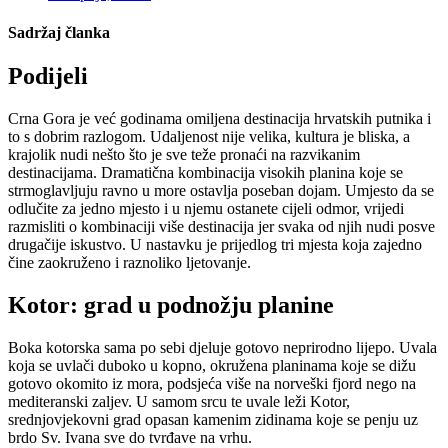
Sadržaj članka
Podijeli
Crna Gora je već godinama omiljena destinacija hrvatskih putnika i
to s dobrim razlogom. Udaljenost nije velika, kultura je bliska, a
krajolik nudi nešto što je sve teže pronaći na razvikanim
destinacijama. Dramatična kombinacija visokih planina koje se
strmoglavljuju ravno u more ostavlja poseban dojam. Umjesto da se
odlučite za jedno mjesto i u njemu ostanete cijeli odmor, vrijedi
razmisliti o kombinaciji više destinacija jer svaka od njih nudi posve
drugačije iskustvo. U nastavku je prijedlog tri mjesta koja zajedno
čine zaokruženo i raznoliko ljetovanje.
Kotor: grad u podnožju planine
Boka kotorska sama po sebi djeluje gotovo neprirodno lijepo. Uvala
koja se uvlači duboko u kopno, okružena planinama koje se dižu
gotovo okomito iz mora, podsjeća više na norveški fjord nego na
mediteranski zaljev. U samom srcu te uvale leži Kotor,
srednjovjekovni grad opasan kamenim zidinama koje se penju uz
brdo Sv. Ivana sve do tvrđave na vrhu.