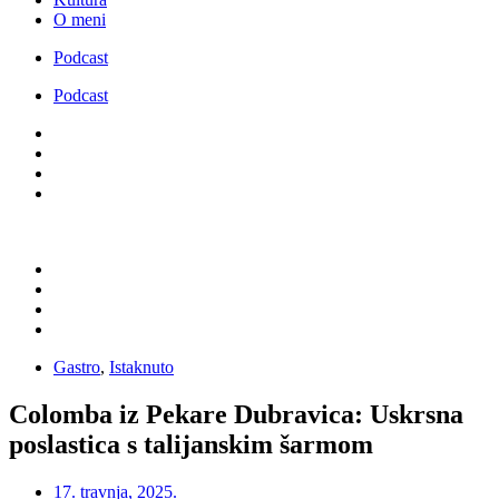
O meni
Podcast
Podcast
Gastro
,
Istaknuto
Colomba iz Pekare Dubravica: Uskrsna
poslastica s talijanskim šarmom​
17. travnja, 2025.