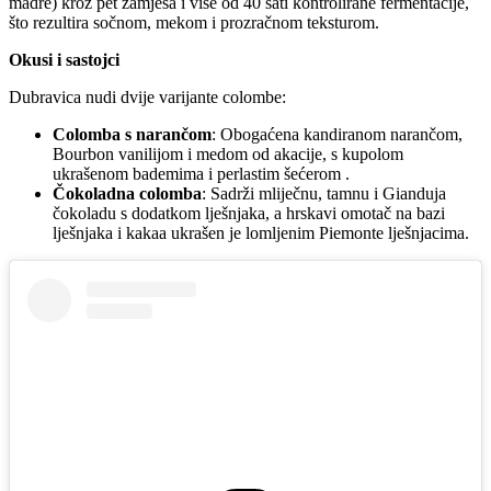
madre) kroz pet zamjesa i više od 40 sati kontrolirane fermentacije,
što rezultira sočnom, mekom i prozračnom teksturom.​
Okusi i sastojci
Dubravica nudi dvije varijante colombe:​
Colomba s narančom
: Obogaćena kandiranom narančom,
Bourbon vanilijom i medom od akacije, s kupolom
ukrašenom bademima i perlastim šećerom .​
Čokoladna colomba
: Sadrži mliječnu, tamnu i Gianduja
čokoladu s dodatkom lješnjaka, a hrskavi omotač na bazi
lješnjaka i kakaa ukrašen je lomljenim Piemonte lješnjacima.