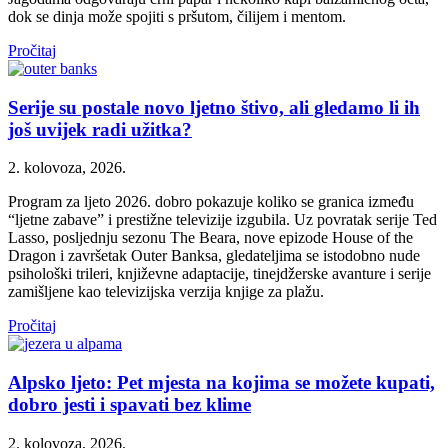
dok se dinja može spojiti s pršutom, čilijem i mentom.
Pročitaj
Serije su postale novo ljetno štivo, ali gledamo li ih
još uvijek radi užitka?
2. kolovoza, 2026.
Program za ljeto 2026. dobro pokazuje koliko se granica između
“ljetne zabave” i prestižne televizije izgubila. Uz povratak serije Ted
Lasso, posljednju sezonu The Beara, nove epizode House of the
Dragon i završetak Outer Banksa, gledateljima se istodobno nude
psihološki trileri, književne adaptacije, tinejdžerske avanture i serije
zamišljene kao televizijska verzija knjige za plažu.
Pročitaj
Alpsko ljeto: Pet mjesta na kojima se možete kupati,
dobro jesti i spavati bez klime
2. kolovoza, 2026.