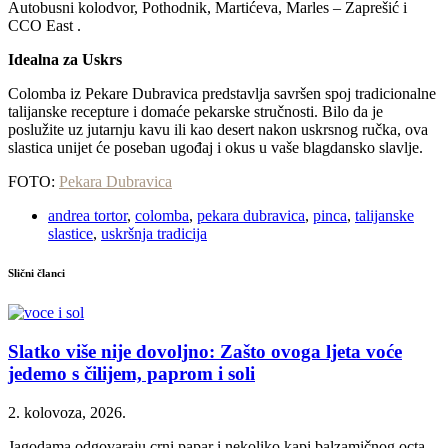
Autobusni kolodvor, Pothodnik, Martićeva, Marles – Zaprešić i
CCO East .​
Idealna za Uskrs
Colomba iz Pekare Dubravica predstavlja savršen spoj tradicionalne
talijanske recepture i domaće pekarske stručnosti. Bilo da je
poslužite uz jutarnju kavu ili kao desert nakon uskrsnog ručka, ova
slastica unijet će poseban ugođaj i okus u vaše blagdansko slavlje.
FOTO:
Pekara Dubravica
andrea tortor
,
colomba
,
pekara dubravica
,
pinca
,
talijanske
slastice
,
uskršnja tradicija
Slični članci
Slatko više nije dovoljno: Zašto ovoga ljeta voće
jedemo s čilijem, paprom i soli
2. kolovoza, 2026.
Jagodama odgovaraju crni papar i nekoliko kapi balzamičnog octa,