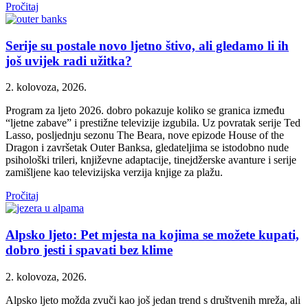
Pročitaj
Serije su postale novo ljetno štivo, ali gledamo li ih
još uvijek radi užitka?
2. kolovoza, 2026.
Program za ljeto 2026. dobro pokazuje koliko se granica između
“ljetne zabave” i prestižne televizije izgubila. Uz povratak serije Ted
Lasso, posljednju sezonu The Beara, nove epizode House of the
Dragon i završetak Outer Banksa, gledateljima se istodobno nude
psihološki trileri, književne adaptacije, tinejdžerske avanture i serije
zamišljene kao televizijska verzija knjige za plažu.
Pročitaj
Alpsko ljeto: Pet mjesta na kojima se možete kupati,
dobro jesti i spavati bez klime
2. kolovoza, 2026.
Alpsko ljeto možda zvuči kao još jedan trend s društvenih mreža, ali