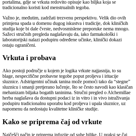
portalima, gdje se vrkuta redovito opisuje kao biljka koja se
tradicionalno koristi kod menstrualnih tegoba.
Važno je, međutim, zadržati trezvenu perspektivu. Velik dio ovih
primjena spada u domenu dugog iskustva i tradicije, dok kliničkih
studija koje bi dale čvrste, nedvosmislene preporuke nema mnogo.
Sažeci stručnih pregleda naglašavaju da, iako farmakološki i
laboratorijski nalazi podupiru određene učinke, klinički dokazi
ostaju ograničeni.
Vrkuta i probava
Ako postoji područje u kojem je logika vrkute najjasnija, to su
blage, nespecifične probavne tegobe poput proljeva i iritacije
sluznice. Adstrigentni učinak tanina može pomoći tako da “stegne”
sluznicu i smanji pretjerano lučenje, što se često navodi kao klasičan
mehanizam biljaka bogatih taninima. Stručni pregled o Alchemillae
herba naglašava da dostupni podaci iz in vitro i in vivo istraživanja
podupiru tradicionalnu uporabu kod proljeva i upala sluznice, uz
napomenu da nedostaju kvalitetne kliničke studije.
Kako se priprema čaj od vrkute
Najčešći način je priprema infuzije od suhe biljke. U praksi se čaj