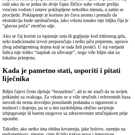
radi tako da se jedna do dvije čajne žličice suhe vrkute preliju
vrućom vodom i ostave poklopljene nekoliko minuta, a zatim se
procijede. Poklapanje je korisno jer čuva aromu i pomaže da
ekstrakcija bude ujednačenija, iako vrkuta ionako nije biljka čija je
“glavna priča” eterično ulje.
Ako se čaj koristi za ispiranje usta ili grgljanje kod iritiranog grla,
neki tradicionalni izvori preporučuju i nešto jaču pripremu, upravo
zbog adstrigentnog dojma koji se tada želi postići. U toj varijanti
šalica nije toliko “napitak za uživanje”, nego više biljni alat za
lokalnu primjenu.
Kada je pametno stati, usporiti i pitati
liječnika
Biljni čajevi često djeluju “bezazleno”, ali to ne znači da su uvijek
prikladni za svakoga. Za vrkutu se u više stručnih i referentnih baza
navodi da nema dovoljno pouzdanih podataka o sigurnosti u
trudnoći i dojenju, pa se u tim razdobljima obično savjetuje
izbjegavanje ili barem razgovor sa zdravstvenim stručnjakom prije
uporabe.
Također, ako netko ima obilna krvarenja, jake bolove, sumnju na
endometriozu, miome, ciste ili bilo kakve nove i intenzivne