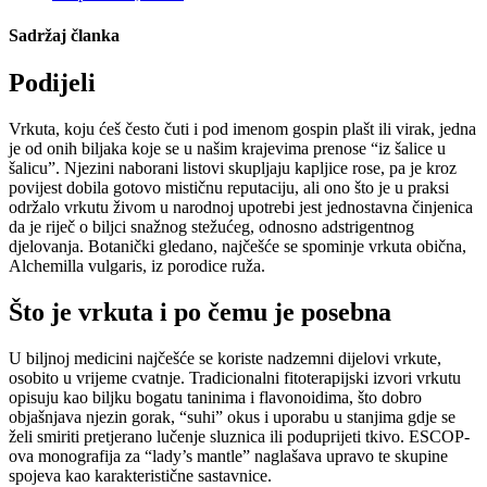
Sadržaj članka
Podijeli
Vrkuta, koju ćeš često čuti i pod imenom gospin plašt ili virak, jedna
je od onih biljaka koje se u našim krajevima prenose “iz šalice u
šalicu”. Njezini naborani listovi skupljaju kapljice rose, pa je kroz
povijest dobila gotovo mističnu reputaciju, ali ono što je u praksi
održalo vrkutu živom u narodnoj upotrebi jest jednostavna činjenica
da je riječ o biljci snažnog stežućeg, odnosno adstrigentnog
djelovanja. Botanički gledano, najčešće se spominje vrkuta obična,
Alchemilla vulgaris, iz porodice ruža.
Što je vrkuta i po čemu je posebna
U biljnoj medicini najčešće se koriste nadzemni dijelovi vrkute,
osobito u vrijeme cvatnje. Tradicionalni fitoterapijski izvori vrkutu
opisuju kao biljku bogatu taninima i flavonoidima, što dobro
objašnjava njezin gorak, “suhi” okus i uporabu u stanjima gdje se
želi smiriti pretjerano lučenje sluznica ili poduprijeti tkivo. ESCOP-
ova monografija za “lady’s mantle” naglašava upravo te skupine
spojeva kao karakteristične sastavnice.