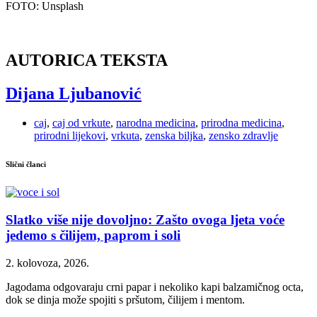
FOTO: Unsplash
AUTORICA TEKSTA
Dijana Ljubanović
caj
,
caj od vrkute
,
narodna medicina
,
prirodna medicina
,
prirodni lijekovi
,
vrkuta
,
zenska biljka
,
zensko zdravlje
Slični članci
Slatko više nije dovoljno: Zašto ovoga ljeta voće
jedemo s čilijem, paprom i soli
2. kolovoza, 2026.
Jagodama odgovaraju crni papar i nekoliko kapi balzamičnog octa,
dok se dinja može spojiti s pršutom, čilijem i mentom.