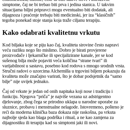
simptome, čaj ne bi trebao biti prva i jedina stanica. U takvim
situacijama biljni pripravci mogu eventualno biti dodatak, ali
dijagnoza i praćenje trebaju biti medicinski, jer iza “klasičnih”
tegoba ponekad stoje stanja koja traže ciljanu terapiju.
Kako odabrati kvalitetnu vrkutu
Kod biljaka koje se piju kao čaj, kvaliteta sirovine često napravi
veću razliku nego što mislimo. Dobro je birati provjerene
proizvođače i ljekarničke ili specijalizirane kanale, jer se kod
sušenog bilja može pojaviti veća količina “strane tvari” ili
varijabilnost u sastavu, posebno kod rodova s mnogo srodnih vrsta.
Stručni radovi o uzorcima Alchemilla u trgovini biljem pokazuju da
kvaliteta može značajno varirati, što je dobar podsjetnik da “samo
bilje” nije uvijek jednako.
Čaj od vrkute je jedan od onih napitaka koji nose i tradiciju i
funkciju. Njegova “priča” je najviše vezana uz adstrigentno
djelovanje, zbog čega se prirodno uklapa u narodne uporabe za
sluznice, probavu i menstrualne nelagode. Istovremeno, pošteno je
reći da moderna klinička baza dokaza nije raskošna, pa vrkuta
najbolje sjeda kao blaga podrška i ritual, a ne kao zamjena za
dijagnostiku ili terapiju kad su simptomi jaki ili novi.