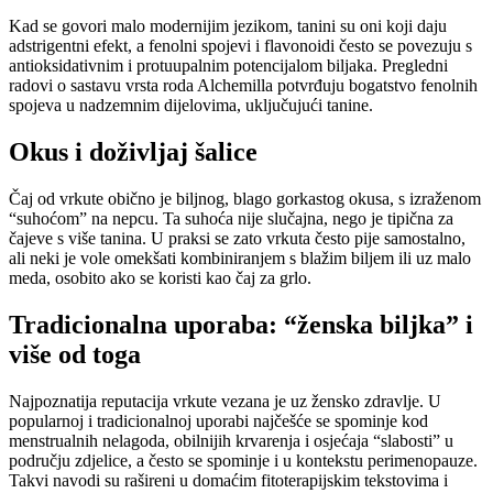
Kad se govori malo modernijim jezikom, tanini su oni koji daju
adstrigentni efekt, a fenolni spojevi i flavonoidi često se povezuju s
antioksidativnim i protuupalnim potencijalom biljaka. Pregledni
radovi o sastavu vrsta roda Alchemilla potvrđuju bogatstvo fenolnih
spojeva u nadzemnim dijelovima, uključujući tanine.
Okus i doživljaj šalice
Čaj od vrkute obično je biljnog, blago gorkastog okusa, s izraženom
“suhoćom” na nepcu. Ta suhoća nije slučajna, nego je tipična za
čajeve s više tanina. U praksi se zato vrkuta često pije samostalno,
ali neki je vole omekšati kombiniranjem s blažim biljem ili uz malo
meda, osobito ako se koristi kao čaj za grlo.
Tradicionalna uporaba: “ženska biljka” i
više od toga
Najpoznatija reputacija vrkute vezana je uz žensko zdravlje. U
popularnoj i tradicionalnoj uporabi najčešće se spominje kod
menstrualnih nelagoda, obilnijih krvarenja i osjećaja “slabosti” u
području zdjelice, a često se spominje i u kontekstu perimenopauze.
Takvi navodi su rašireni u domaćim fitoterapijskim tekstovima i