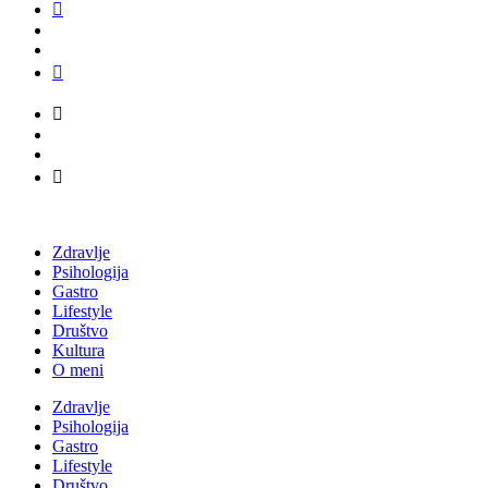
Zdravlje
Psihologija
Gastro
Lifestyle
Društvo
Kultura
O meni
Zdravlje
Psihologija
Gastro
Lifestyle
Društvo