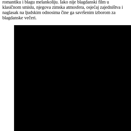
romantiku i blagu melankoliju. Iako nije blagdanski film u
klasičnom smislu, njegova zimska atmosfera, osjećaj zajedništva i
naglasak na ljudskim odnosima čine ga savršenim izborom za
blagdanske večeri.