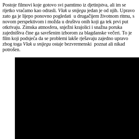
Postoje filmovi koje gotovo svi pamtimo iz djetinjstva, ali im se
rijetko vraćamo kao odrasli.
Vlak u snijegu
jedan je od njih. Upravo
zato ga je lijepo ponovno pogledati u drugačijem životnom ritmu, s
novom perspektivom i možda u društvu onih koji ga tek prvi put
otkrivaju. Zimska atmosfera, snježni krajolici i snažna poruka
zajedništva čine ga savršenim izborom za blagdanske večeri. To je
film koji podsjeća da se problemi lakše rješavaju zajedno upravo
zbog toga
Vlak u snijegu
ostaje bezvremenski poznat ali nikad
potrošen.