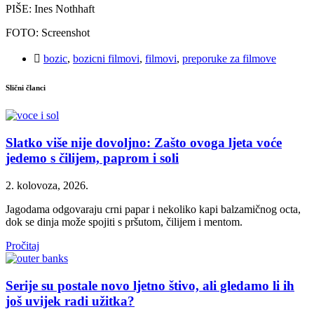
PIŠE: Ines Nothhaft
FOTO: Screenshot
bozic
,
bozicni filmovi
,
filmovi
,
preporuke za filmove
Slični članci
Slatko više nije dovoljno: Zašto ovoga ljeta voće
jedemo s čilijem, paprom i soli
2. kolovoza, 2026.
Jagodama odgovaraju crni papar i nekoliko kapi balzamičnog octa,
dok se dinja može spojiti s pršutom, čilijem i mentom.
Pročitaj
Serije su postale novo ljetno štivo, ali gledamo li ih
još uvijek radi užitka?