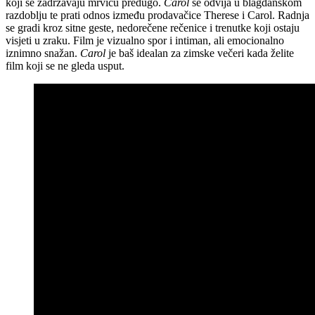
koji se zadržavaju mrvicu predugo.
Carol
se odvija u blagdanskom
razdoblju te prati odnos između prodavačice Therese i Carol. Radnja
se gradi kroz sitne geste, nedorečene rečenice i trenutke koji ostaju
visjeti u zraku. Film je vizualno spor i intiman, ali emocionalno
iznimno snažan.
Carol
je baš idealan za zimske večeri kada želite
film koji se ne gleda usput.