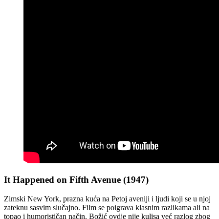
It Happened on Fifth Avenue (1947)
Zimski New York, prazna kuća na Petoj aveniji i ljudi koji se u njoj
zateknu sasvim slučajno. Film se poigrava klasnim razlikama ali na
topao i humorističan način. Božić ovdje nije kulisa već razlog zbog