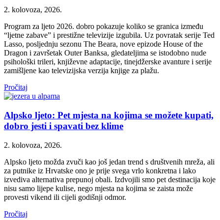
2. kolovoza, 2026.
Program za ljeto 2026. dobro pokazuje koliko se granica između
“ljetne zabave” i prestižne televizije izgubila. Uz povratak serije Ted
Lasso, posljednju sezonu The Beara, nove epizode House of the
Dragon i završetak Outer Banksa, gledateljima se istodobno nude
psihološki trileri, književne adaptacije, tinejdžerske avanture i serije
zamišljene kao televizijska verzija knjige za plažu.
Pročitaj
Alpsko ljeto: Pet mjesta na kojima se možete kupati,
dobro jesti i spavati bez klime
2. kolovoza, 2026.
Alpsko ljeto možda zvuči kao još jedan trend s društvenih mreža, ali
za putnike iz Hrvatske ono je prije svega vrlo konkretna i lako
izvediva alternativa prepunoj obali. Izdvojili smo pet destinacija koje
nisu samo lijepe kulise, nego mjesta na kojima se zaista može
provesti vikend ili cijeli godišnji odmor.
Pročitaj