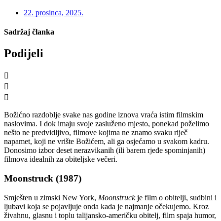
22. prosinca, 2025.
Sadržaj članka
Podijeli
Božićno razdoblje svake nas godine iznova vraća istim filmskim
naslovima. I dok imaju svoje zasluženo mjesto, ponekad poželimo
nešto ne predvidljivo, filmove kojima ne znamo svaku riječ
napamet, koji ne vrište Božićem, ali ga osjećamo u svakom kadru.
Donosimo izbor deset nerazvikanih (ili barem rjeđe spominjanih)
filmova idealnih za obiteljske večeri.
Moonstruck (1987)
Smješten u zimski New York,
Moonstruck
je film o obitelji, sudbini i
ljubavi koja se pojavljuje onda kada je najmanje očekujemo. Kroz
živahnu, glasnu i toplu talijansko-američku obitelj, film spaja humor,