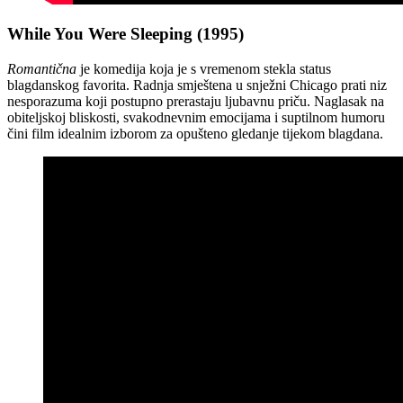
While You Were Sleeping (1995)
Romantična
je komedija koja je s vremenom stekla status
blagdanskog favorita. Radnja smještena u snježni Chicago prati niz
nesporazuma koji postupno prerastaju ljubavnu priču. Naglasak na
obiteljskoj bliskosti, svakodnevnim emocijama i suptilnom humoru
čini film idealnim izborom za opušteno gledanje tijekom blagdana.