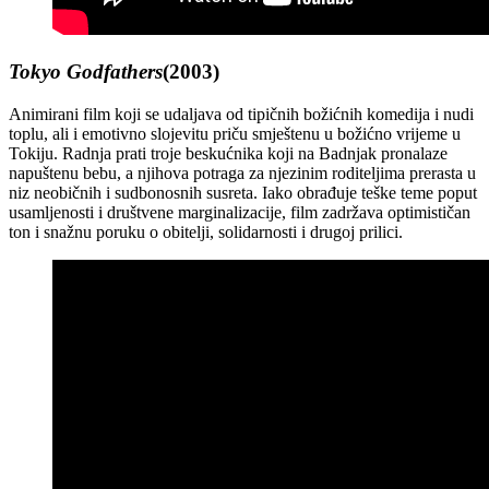
Tokyo Godfathers
(2003)
Animirani film koji se udaljava od tipičnih božićnih komedija i nudi
toplu, ali i emotivno slojevitu priču smještenu u božićno vrijeme u
Tokiju. Radnja prati troje beskućnika koji na Badnjak pronalaze
napuštenu bebu, a njihova potraga za njezinim roditeljima prerasta u
niz neobičnih i sudbonosnih susreta. Iako obrađuje teške teme poput
usamljenosti i društvene marginalizacije, film zadržava optimističan
ton i snažnu poruku o obitelji, solidarnosti i drugoj prilici.