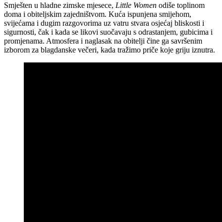
Smješten u hladne zimske mjesece,
Little Women
odiše toplinom
doma i obiteljskim zajedništvom. Kuća ispunjena smijehom,
svijećama i dugim razgovorima uz vatru stvara osjećaj bliskosti i
sigurnosti, čak i kada se likovi suočavaju s odrastanjem, gubicima i
promjenama. Atmosfera i naglasak na obitelji čine ga savršenim
izborom za blagdanske večeri, kada tražimo priče koje griju iznutra.