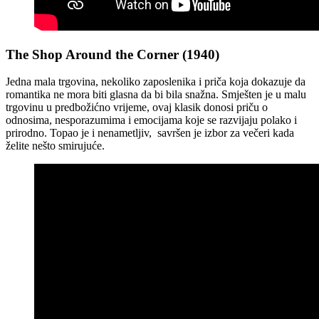
The Shop Around the Corner (1940)
Jedna mala trgovina, nekoliko zaposlenika i priča koja dokazuje da
romantika ne mora biti glasna da bi bila snažna. Smješten je u malu
trgovinu u predbožićno vrijeme, ovaj klasik donosi priču o
odnosima, nesporazumima i emocijama koje se razvijaju polako i
prirodno. Topao je i nenametljiv, savršen je izbor za večeri kada
želite nešto smirujuće.