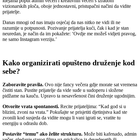
idejama poput admin večeri i kreativnih večeri s izradom
vizionarskih ploča, oboje jednostavni, pristupačni načini da vidite
prijatelje.
Danas mnogi od nas imaju osjećaj da nas nitko ne vidi ili ne
razumije u potpunosti. Pozivanje prijatelja kući, čak i kad je stan
neuredan, je način da im pokažete: ‘Ovdje me možeš vidjeti pravog,
ne samo Instagram verziju.’
Kako organizirati opušteno druženje kod
sebe?
Zaboravite pravila.
Ovo nije fancy večera gdje morate sat vremena
čistiti stan. Pustite prijatelje da vide suđe u sudoperu i složene
pidžame na kauču. Upravo ta nesavršenost čini druženje ugodnijim.
Otvorite vrata spontanosti.
Recite prijateljima: “Kad god si u
blizini, zvoni na vrata.” Pokušajte se prisjetiti djetinjstva kad ste
zvonili kod susjeda da vidite mogu li vani igrati se, vratite tu
energiju u odraslu dob.
Postavite “temu” ako želite strukturu.
Može biti kafenado, admin
večer, gledanje starog filma uz grickalice iz devedesetih ili