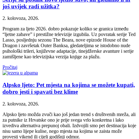
još uvijek radi užitka?
2. kolovoza, 2026.
Program za ljeto 2026. dobro pokazuje koliko se granica između
“ljetne zabave” i prestižne televizije izgubila. Uz povratak serije Ted
Lasso, posljednju sezonu The Beara, nove epizode House of the
Dragon i završetak Outer Banksa, gledateljima se istodobno nude
psihološki trileri, književne adaptacije, tinejdžerske avanture i serije
zamišljene kao televizijska verzija knjige za plažu.
Pročitaj
Alpsko ljeto: Pet mjesta na kojima se možete kupati,
dobro jesti i spavati bez klime
2. kolovoza, 2026.
Alpsko ljeto možda zvuči kao još jedan trend s društvenih mreža, ali
za putnike iz Hrvatske ono je prije svega vrlo konkretna i lako
izvediva alternativa prepunoj obali. Izdvojili smo pet destinacija koje
nisu samo lijepe kulise, nego mjesta na kojima se zaista može
provesti vikend ili cijeli godišnji odmor.