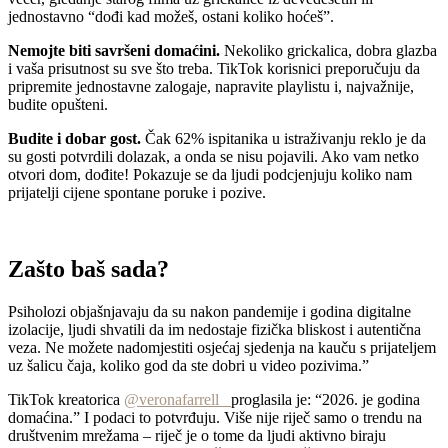
jednostavno “dođi kad možeš, ostani koliko hoćeš”.
Nemojte biti savršeni domaćini.
Nekoliko grickalica, dobra glazba
i vaša prisutnost su sve što treba. TikTok korisnici preporučuju da
pripremite jednostavne zalogaje, napravite playlistu i, najvažnije,
budite opušteni.
Budite i dobar gost.
Čak 62% ispitanika u istraživanju reklo je da
su gosti potvrdili dolazak, a onda se nisu pojavili. Ako vam netko
otvori dom, dođite! Pokazuje se da ljudi podcjenjuju koliko nam
prijatelji cijene spontane poruke i pozive.
Zašto baš sada?
Psiholozi objašnjavaju da su nakon pandemije i godina digitalne
izolacije, ljudi shvatili da im nedostaje fizička bliskost i autentična
veza. Ne možete nadomjestiti osjećaj sjedenja na kauču s prijateljem
uz šalicu čaja, koliko god da ste dobri u video pozivima.”
TikTok kreatorica
@veronafarrell_
proglasila je: “2026. je godina
domaćina.” I podaci to potvrđuju. Više nije riječ samo o trendu na
društvenim mrežama – riječ je o tome da ljudi aktivno biraju