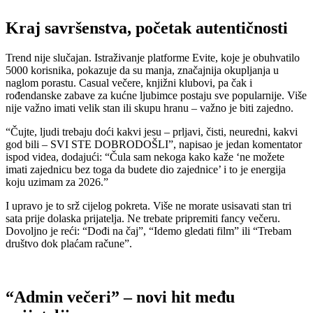
Kraj savršenstva, početak autentičnosti
Trend nije slučajan. Istraživanje platforme Evite, koje je obuhvatilo
5000 korisnika, pokazuje da su manja, značajnija okupljanja u
naglom porastu. Casual večere, knjižni klubovi, pa čak i
rođendanske zabave za kućne ljubimce postaju sve popularnije. Više
nije važno imati velik stan ili skupu hranu – važno je biti zajedno.
“Čujte, ljudi trebaju doći kakvi jesu – prljavi, čisti, neuredni, kakvi
god bili – SVI STE DOBRODOŠLI”, napisao je jedan komentator
ispod videa, dodajući: “Čula sam nekoga kako kaže ‘ne možete
imati zajednicu bez toga da budete dio zajednice’ i to je energija
koju uzimam za 2026.”
I upravo je to srž cijelog pokreta. Više ne morate usisavati stan tri
sata prije dolaska prijatelja. Ne trebate pripremiti fancy večeru.
Dovoljno je reći: “Dođi na čaj”, “Idemo gledati film” ili “Trebam
društvo dok plaćam račune”.
“Admin večeri” – novi hit među