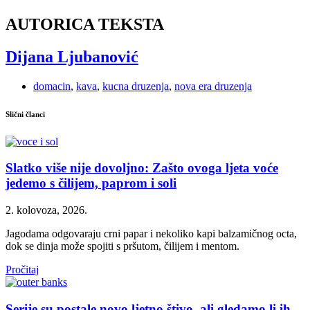
AUTORICA TEKSTA
Dijana Ljubanović
domacin
,
kava
,
kucna druzenja
,
nova era druzenja
Slični članci
Slatko više nije dovoljno: Zašto ovoga ljeta voće
jedemo s čilijem, paprom i soli
2. kolovoza, 2026.
Jagodama odgovaraju crni papar i nekoliko kapi balzamičnog octa,
dok se dinja može spojiti s pršutom, čilijem i mentom.
Pročitaj
Serije su postale novo ljetno štivo, ali gledamo li ih