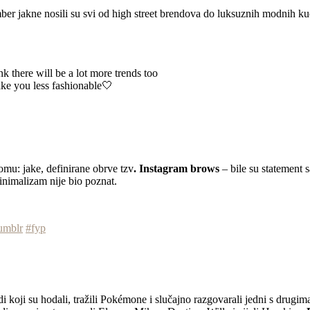
er jakne nosili su svi od high street brendova do luksuznih modnih ku
nk there will be a lot more trends too
ake you less fashionable🤍
komu: jake, definirane obrve tzv
. Instagram brows
– bile su statement s
inimalizam nije bio poznat.
umblr
#fyp
di koji su hodali, tražili Pokémone i slučajno razgovarali jedni s drugim