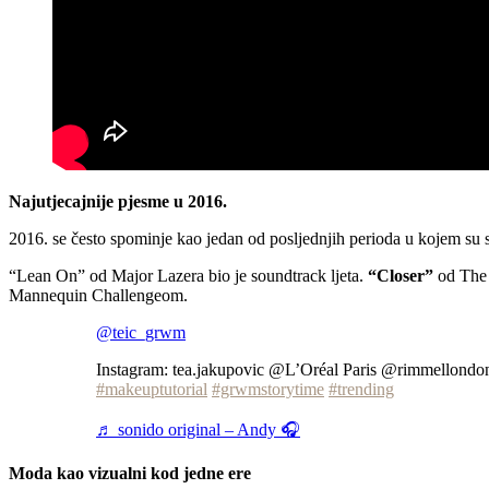
Najutjecajnije pjesme u 2016.
2016. se često spominje kao jedan od posljednjih perioda u kojem su svi
“Lean On” od Major Lazera bio je soundtrack ljeta.
“Closer”
od The 
Mannequin Challengeom.
@teic_grwm
Instagram: tea.jakupovic @L’Oréal Paris @rimmellond
#makeuptutorial
#grwmstorytime
#trending
♬ sonido original – Andy 🎧
Moda kao vizualni kod jedne ere