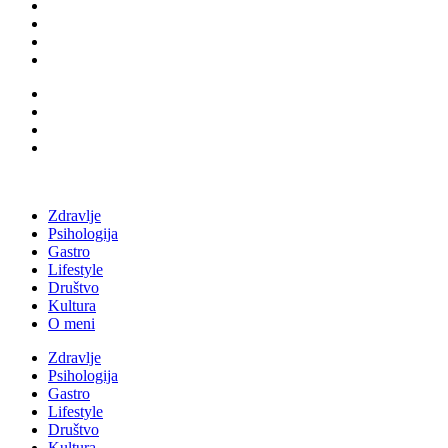
Zdravlje
Psihologija
Gastro
Lifestyle
Društvo
Kultura
O meni
Zdravlje
Psihologija
Gastro
Lifestyle
Društvo
Kultura