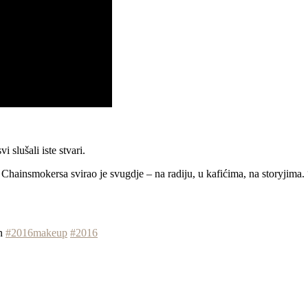
 slušali iste stvari.
Chainsmokersa svirao je svugdje – na radiju, u kafićima, na storyjima
on
#2016makeup
#2016