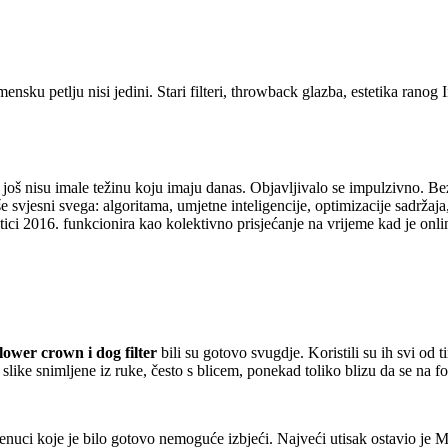
nsku petlju nisi jedini. Stari filteri, throwback glazba, estetika ranog 
 još nisu imale težinu koju imaju danas. Objavljivalo se impulzivno. Bez
vjesni svega: algoritama, umjetne inteligencije, optimizacije sadržaja, 
ici 2016. funkcionira kao kolektivno prisjećanje na vrijeme kad je online
lower crown i dog filter
bili su gotovo svugdje. Koristili su ih svi od t
: slike snimljene iz ruke, često s blicem, ponekad toliko blizu da se na fo
trenuci koje je bilo gotovo nemoguće izbjeći. Najveći utisak ostavio je