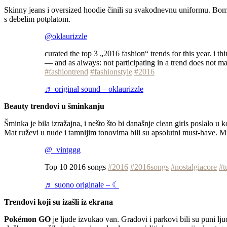
Skinny jeans i oversized hoodie činili su svakodnevnu uniformu. Bomb
s debelim potplatom.
@oklaurizzle
curated the top 3 „2016 fashion“ trends for this year. i thi
— and as always: not participating in a trend does not m
#fashiontrend
#fashionstyle
#2016
♬ original sound – oklaurizzle
Beauty trendovi u šminkanju
Šminka je bila izražajna, i nešto što bi današnje clean girls poslalo u 
Mat ruževi u nude i tamnijim tonovima bili su apsolutni must-have. M
@_vintggg
Top 10 2016 songs
#2016
#2016songs
#nostalgiacore
#t
♬ suono originale – ☾
Trendovi koji su izašli iz ekrana
Pokémon GO
je ljude izvukao van. Gradovi i parkovi bili su puni lju