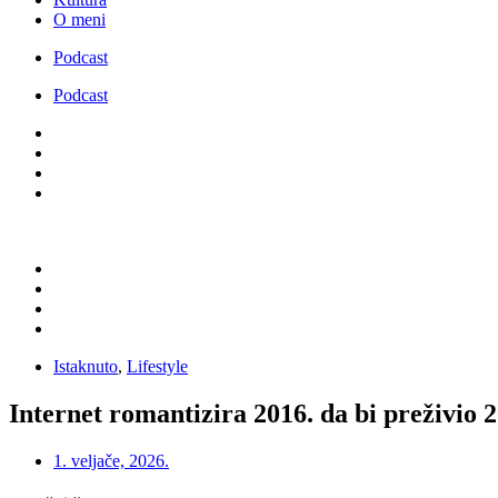
O meni
Podcast
Podcast
Istaknuto
,
Lifestyle
Internet romantizira 2016. da bi preživio 
1. veljače, 2026.