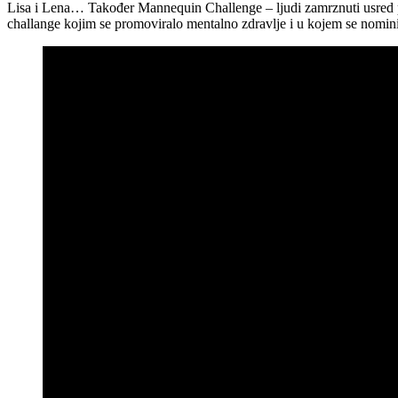
Lisa i Lena… Također Mannequin Challenge – ljudi zamrznuti usred p
challange kojim se promoviralo mentalno zdravlje i u kojem se nomini