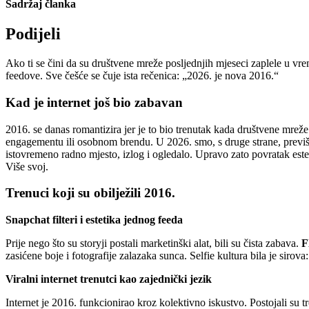
Sadržaj članka
Podijeli
Ako ti se čini da su društvene mreže posljednjih mjeseci zaplele u vreme
feedove. Sve češće se čuje ista rečenica: „2026. je nova 2016.“
Kad je internet još bio zabavan
2016. se danas romantizira jer je to bio trenutak kada društvene mreže
engagementu ili osobnom brendu. U 2026. smo, s druge strane, previše s
istovremeno radno mjesto, izlog i ogledalo. Upravo zato povratak estet
Više svoj.
Trenuci koji su obilježili 2016.
Snapchat filteri i estetika jednog feeda
Prije nego što su storyji postali marketinški alat, bili su čista zabava.
F
zasićene boje i fotografije zalazaka sunca. Selfie kultura bila je sirova
Viralni internet trenutci kao zajednički jezik
Internet je 2016. funkcionirao kroz kolektivno iskustvo. Postojali su 