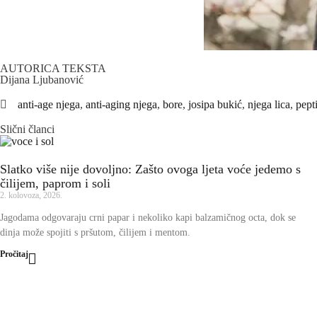
AUTORICA TEKSTA
Dijana Ljubanović
anti-age njega
,
anti-aging njega
,
bore
,
josipa bukić
,
njega lica
,
pept
Slični članci
Slatko više nije dovoljno: Zašto ovoga ljeta voće jedemo s
čilijem, paprom i soli
2. kolovoza, 2026.
Jagodama odgovaraju crni papar i nekoliko kapi balzamičnog octa, dok se
dinja može spojiti s pršutom, čilijem i mentom.
Pročitaj