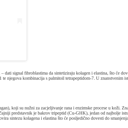
dati signal fibroblastima da sintetiziraju kolagen i elastina, što će dov
d-1 te njegova kombinacija s palmitoil tetrapeptidom-7. U znanstvenim ist
angan), koji su nužni za zacjeljivanje rana i enzimske procese u koži. Z
čajniji predstavnik je bakrov tripeptid (Cu-GHK), jedan od najbolje ist
ovira sintezu kolagena i elastina što će posljedično dovesti do smanjenj