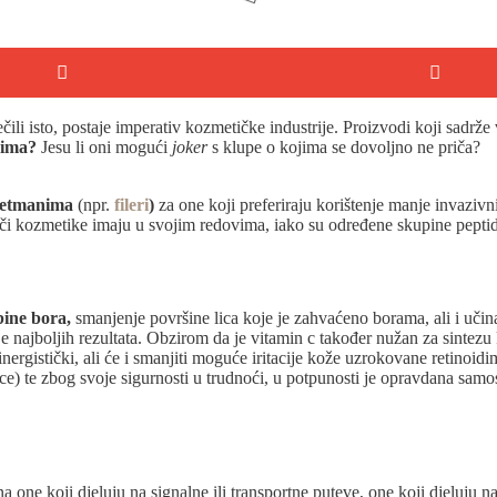
ječili isto, postaje imperativ kozmetičke industrije. Proizvodi koji sadrže
dima?
Jesu li oni mogući
joker
s klupe o kojima se dovoljno ne priča?
tretmanima
(npr.
fileri
)
za one koji preferiraju korištenje manje invazi
ači kozmetike imaju u svojim redovima, iako su određene skupine peptid
ine bora,
smanjenje površine lica koje je zahvaćeno borama, ali i učin
je najboljih rezultata. Obzirom da je vitamin c također nužan za sintez
inergistički, ali će i smanjiti moguće iritacije kože uzrokovane retinoid
nce) te zbog svoje sigurnosti u trudnoći, u potpunosti je opravdana samo
a one koji djeluju na signalne ili transportne puteve, one koji djeluju n