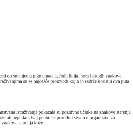
esti do smanjenja pigmentacija, finih linija, bora i drugih znakova
raživanjima su se najčešće proizvodi kojih ih sadrže koristili dva puta
nanstvena istraživanja pokazala su pozitivne učinke na znakove starenja
raženih peptida. Ovaj peptid se prirodno stvara u organizmu za
a znakova starenja kože.