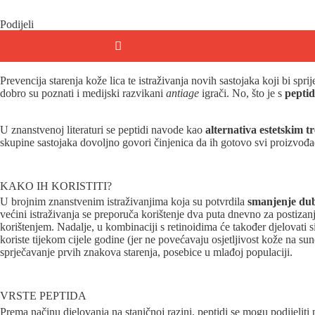
Podijeli
Prevencija starenja kože lica te istraživanja novih sastojaka koji bi spri
dobro su poznati i medijski razvikani
antiage
igrači. No, što je s
pepti
U znanstvenoj literaturi se peptidi navode kao
alternativa estetskim 
skupine sastojaka dovoljno govori činjenica da ih gotovo svi proizvođ
KAKO IH KORISTITI?
U brojnim znanstvenim istraživanjima koja su potvrdila
smanjenje dub
većini istraživanja se preporuča korištenje dva puta dnevno za postizan
korištenjem. Nadalje, u kombinaciji s retinoidima će također djelovati s
koriste tijekom cijele godine (jer ne povećavaju osjetljivost kože na su
sprječavanje prvih znakova starenja, posebice u mlađoj populaciji.
VRSTE PEPTIDA
Prema načinu djelovanja na staničnoj razini, peptidi se mogu podijeliti n