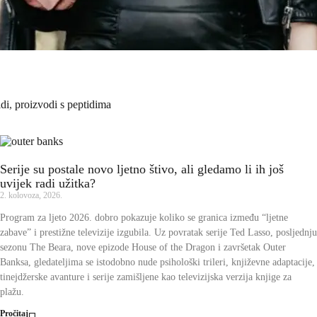
idi
,
proizvodi s peptidima
Serije su postale novo ljetno štivo, ali gledamo li ih još
uvijek radi užitka?
2. kolovoza, 2026.
Program za ljeto 2026. dobro pokazuje koliko se granica između “ljetne
zabave” i prestižne televizije izgubila. Uz povratak serije Ted Lasso, posljednju
sezonu The Beara, nove epizode House of the Dragon i završetak Outer
Banksa, gledateljima se istodobno nude psihološki trileri, književne adaptacije,
tinejdžerske avanture i serije zamišljene kao televizijska verzija knjige za
plažu.
Pročitaj