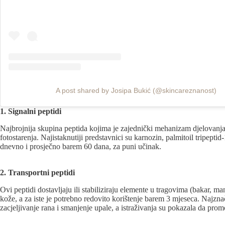
A post shared by Josipa Bukić (@skincareznanost)
1. Signalni peptidi
Najbrojnija skupina peptida kojima je zajednički mehanizam djelovanja – 
fotostarenja. Najistaknutiji predstavnici su karnozin, palmitoil tripepti
dnevno i prosječno barem 60 dana, za puni učinak.
2. Transportni peptidi
Ovi peptidi dostavljaju ili stabiliziraju elemente u tragovima (bakar, m
kože, a za iste je potrebno redovito korištenje barem 3 mjeseca. Najzna
zacjeljivanje rana i smanjenje upale, a istraživanja su pokazala da prom