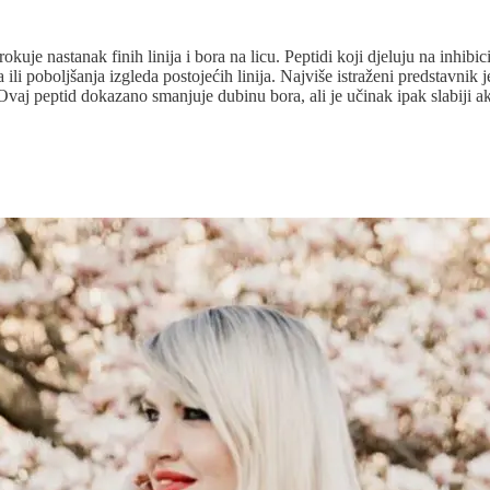
kuje nastanak finih linija i bora na licu. Peptidi koji djeluju na inhib
ili poboljšanja izgleda postojećih linija. Najviše istraženi predstavnik 
vaj peptid dokazano smanjuje dubinu bora, ali je učinak ipak slabiji 