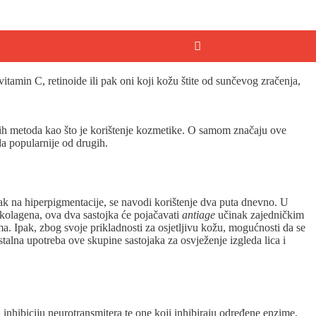
 vitamin C, retinoide ili pak oni koji kožu štite od sunčevog zračenja,
vnih metoda kao što je korištenje kozmetike. O samom značaju ove
a popularnije od drugih.
ak na hiperpigmentacije, se navodi korištenje dva puta dnevno. U
u kolagena, ova dva sastojka će pojačavati
antiage
učinak zajedničkim
ima. Ipak, zbog svoje prikladnosti za osjetljivu kožu, mogućnosti da se
stalna upotreba ove skupine sastojaka za osvježenje izgleda lica i
a inhibiciju neurotransmitera te one koji inhibiraju određene enzime.