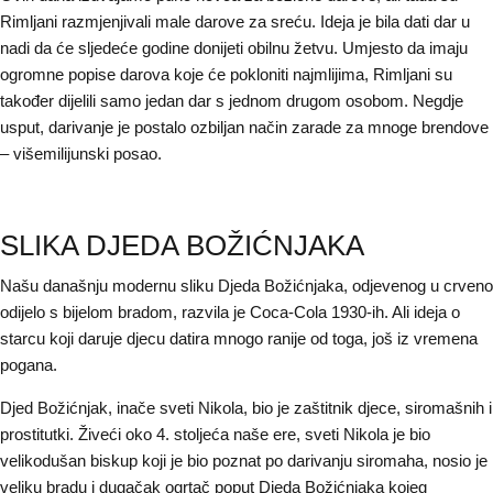
Rimljani razmjenjivali male darove za sreću. Ideja je bila dati dar u
nadi da će sljedeće godine donijeti obilnu žetvu. Umjesto da imaju
ogromne popise darova koje će pokloniti najmlijima, Rimljani su
također dijelili samo jedan dar s jednom drugom osobom. Negdje
usput, darivanje je postalo ozbiljan način zarade za mnoge brendove
– višemilijunski posao.
SLIKA DJEDA BOŽIĆNJAKA
Našu današnju modernu sliku Djeda Božićnjaka, odjevenog u crveno
odijelo s bijelom bradom, razvila je Coca-Cola 1930-ih. Ali ideja o
starcu koji daruje djecu datira mnogo ranije od toga, još iz vremena
pogana.
Djed Božićnjak, inače sveti Nikola, bio je zaštitnik djece, siromašnih i
prostitutki. Živeći oko 4. stoljeća naše ere, sveti Nikola je bio
velikodušan biskup koji je bio poznat po darivanju siromaha, nosio je
veliku bradu i dugačak ogrtač poput Djeda Božićnjaka kojeg