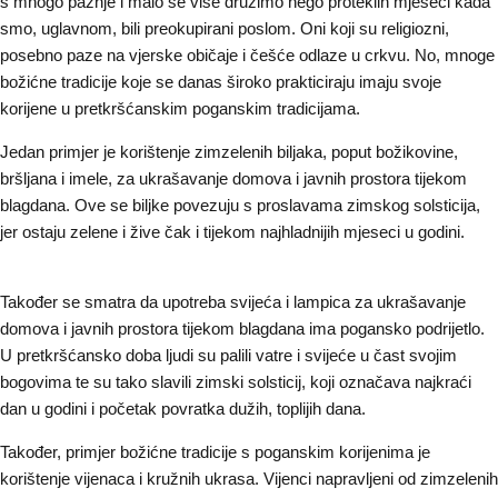
s mnogo pažnje i malo se više družimo nego proteklih mjeseci kada
smo, uglavnom, bili preokupirani poslom. Oni koji su religiozni,
posebno paze na vjerske običaje i češće odlaze u crkvu. No, mnoge
božićne tradicije koje se danas široko prakticiraju imaju svoje
korijene u pretkršćanskim poganskim tradicijama.
Jedan primjer je korištenje zimzelenih biljaka, poput božikovine,
bršljana i imele, za ukrašavanje domova i javnih prostora tijekom
blagdana. Ove se biljke povezuju s proslavama zimskog solsticija,
jer ostaju zelene i žive čak i tijekom najhladnijih mjeseci u godini.
Također se smatra da upotreba svijeća i lampica za ukrašavanje
domova i javnih prostora tijekom blagdana ima pogansko podrijetlo.
U pretkršćansko doba ljudi su palili vatre i svijeće u čast svojim
bogovima te su tako slavili zimski solsticij, koji označava najkraći
dan u godini i početak povratka dužih, toplijih dana.
Također, primjer božićne tradicije s poganskim korijenima je
korištenje vijenaca i kružnih ukrasa. Vijenci napravljeni od zimzelenih