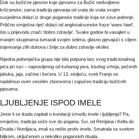
Dok su božićne pjesme koje pjevamo za Božić nedvojbeno
kršćanske, sama tradicija pjevanja od vrata do vrata svojim
susjedima dolazi iz druge poganske tradicije koja se zove jedrenje.
Prilično smiješna riječ dolazi od anglosaksonske fraze ‘waes hael’,
što u prijevodu znači ‘dobro zdravlje’. Svake godine bi vasajleri u
manjim skupinama tumarali svojim selima, glasno pjevajući s ciljem
istjerivanja zlih duhova i želje za dobro zdravlje okolini.
Nijedna jedrenjačka grupa nije bila potpuna bez svog tradicionalnog
pića pri ruci – napravljenog od kuhanog piva, kiselog vrhnja, pečenih
jabuka, jaja, začina i šećera. U 13. stoljeću, sveti Franjo se
nadahnuo ovim veselim zborovima i započeo tradiciju božićnih
pjesama.
LJUBLJENJE ISPOD IMELE
Jeste li se ikada zapitali o korelaciji između imele i ljubljenja? Pa,
smiješno, tradicija seže sve do pogana. Svi, od Rimljana i Kelta do
Druida i Nordijaca, imali su nešto protiv imele. Smatrala se svetom
biljkom, uključenom u nekoliko poganskih rituala.