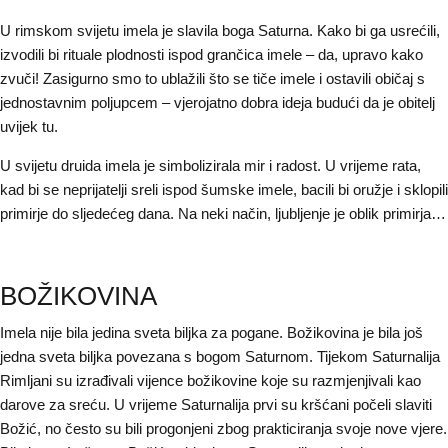
U rimskom svijetu imela je slavila boga Saturna. Kako bi ga usrećili,
izvodili bi rituale plodnosti ispod grančica imele – da, upravo kako
zvuči! Zasigurno smo to ublažili što se tiče imele i ostavili običaj s
jednostavnim poljupcem – vjerojatno dobra ideja budući da je obitelj
uvijek tu.
U svijetu druida imela je simbolizirala mir i radost. U vrijeme rata,
kad bi se neprijatelji sreli ispod šumske imele, bacili bi oružje i sklopili
primirje do sljedećeg dana. Na neki način, ljubljenje je oblik primirja…
BOŽIKOVINA
Imela nije bila jedina sveta biljka za pogane. Božikovina je bila još
jedna sveta biljka povezana s bogom Saturnom. Tijekom Saturnalija
Rimljani su izrađivali vijence božikovine koje su razmjenjivali kao
darove za sreću. U vrijeme Saturnalija prvi su kršćani počeli slaviti
Božić, no često su bili progonjeni zbog prakticiranja svoje nove vjere.