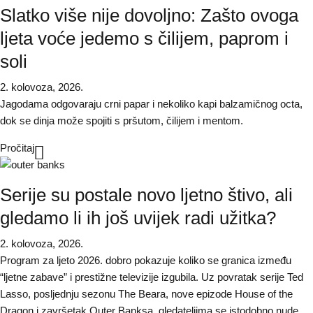
Slatko više nije dovoljno: Zašto ovoga
ljeta voće jedemo s čilijem, paprom i
soli
2. kolovoza, 2026.
Jagodama odgovaraju crni papar i nekoliko kapi balzamičnog octa,
dok se dinja može spojiti s pršutom, čilijem i mentom.
Pročitaj
Serije su postale novo ljetno štivo, ali
gledamo li ih još uvijek radi užitka?
2. kolovoza, 2026.
Program za ljeto 2026. dobro pokazuje koliko se granica između
“ljetne zabave” i prestižne televizije izgubila. Uz povratak serije Ted
Lasso, posljednju sezonu The Beara, nove epizode House of the
Dragon i završetak Outer Banksa, gledateljima se istodobno nude