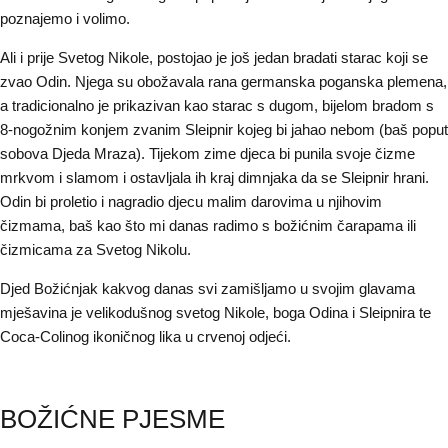
poznajemo i volimo.
Ali i prije Svetog Nikole, postojao je još jedan bradati starac koji se
zvao Odin. Njega su obožavala rana germanska poganska plemena,
a tradicionalno je prikazivan kao starac s dugom, bijelom bradom s
8-nogožnim konjem zvanim Sleipnir kojeg bi jahao nebom (baš poput
sobova Djeda Mraza). Tijekom zime djeca bi punila svoje čizme
mrkvom i slamom i ostavljala ih kraj dimnjaka da se Sleipnir hrani.
Odin bi proletio i nagradio djecu malim darovima u njihovim
čizmama, baš kao što mi danas radimo s božićnim čarapama ili
čizmicama za Svetog Nikolu.
Djed Božićnjak kakvog danas svi zamišljamo u svojim glavama
mješavina je velikodušnog svetog Nikole, boga Odina i Sleipnira te
Coca-Colinog ikoničnog lika u crvenoj odjeći.
BOŽIĆNE PJESME