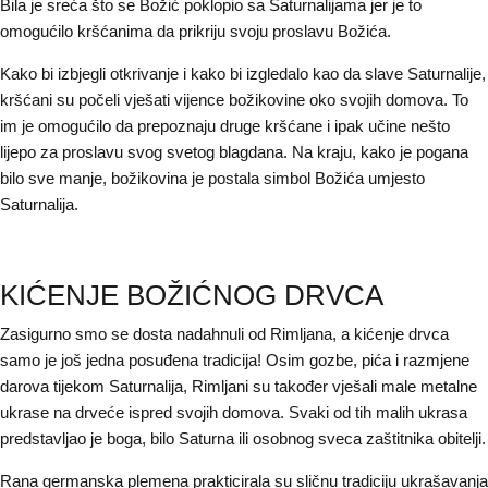
Bila je sreća što se Božić poklopio sa Saturnalijama jer je to
omogućilo kršćanima da prikriju svoju proslavu Božića.
Kako bi izbjegli otkrivanje i kako bi izgledalo kao da slave Saturnalije,
kršćani su počeli vješati vijence božikovine oko svojih domova. To
im je omogućilo da prepoznaju druge kršćane i ipak učine nešto
lijepo za proslavu svog svetog blagdana. Na kraju, kako je pogana
bilo sve manje, božikovina je postala simbol Božića umjesto
Saturnalija.
KIĆENJE BOŽIĆNOG DRVCA
Zasigurno smo se dosta nadahnuli od Rimljana, a kićenje drvca
samo je još jedna posuđena tradicija! Osim gozbe, pića i razmjene
darova tijekom Saturnalija, Rimljani su također vješali male metalne
ukrase na drveće ispred svojih domova. Svaki od tih malih ukrasa
predstavljao je boga, bilo Saturna ili osobnog sveca zaštitnika obitelji.
Rana germanska plemena prakticirala su sličnu tradiciju ukrašavanja