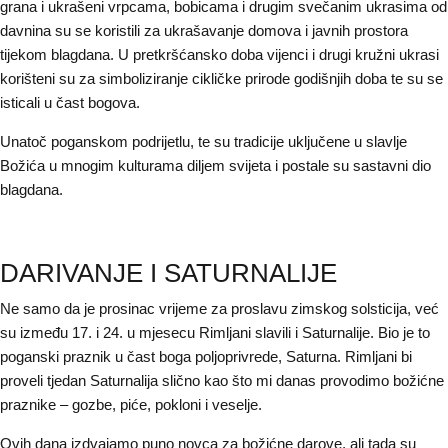
grana i ukrašeni vrpcama, bobicama i drugim svečanim ukrasima od
davnina su se koristili za ukrašavanje domova i javnih prostora
tijekom blagdana. U pretkršćansko doba vijenci i drugi kružni ukrasi
korišteni su za simboliziranje cikličke prirode godišnjih doba te su se
isticali u čast bogova.
Unatoč poganskom podrijetlu, te su tradicije uključene u slavlje
Božića u mnogim kulturama diljem svijeta i postale su sastavni dio
blagdana.
DARIVANJE I SATURNALIJE
Ne samo da je prosinac vrijeme za proslavu zimskog solsticija, već
su između 17. i 24. u mjesecu Rimljani slavili i Saturnalije. Bio je to
poganski praznik u čast boga poljoprivrede, Saturna. Rimljani bi
proveli tjedan Saturnalija slično kao što mi danas provodimo božićne
praznike – gozbe, piće, pokloni i veselje.
Ovih dana izdvajamo puno novca za božićne darove, ali tada su