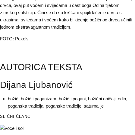
drvca, ovaj put voćem i svijećama u čast boga Odina tijekom
zimskog solsticija. Čini se da su kršćani spojili kićenje drvca s
ukrasima, svijećama i voćem kako bi kićenje božićnog drvca učinili
jednom ekstravagantnom tradicijom.
FOTO: Pexels
AUTORICA TEKSTA
Dijana Ljubanović
božić
,
božić i paganizam
,
božić i pogani
,
božićni običaji
,
odin
,
poganska tradicija
,
poganske tradicije
,
saturnalije
SLIČNI ČLANCI