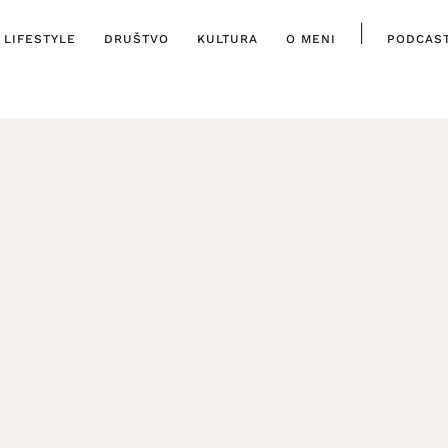
|
LIFESTYLE
DRUŠTVO
KULTURA
O MENI
PODCAS
LIFESTYLE
ti plan za produkti
20. STUDENOGA, 2022.