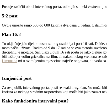
Postoje različiti oblici intervalnog posta, od kojih su neki ekstremniji 
5:2 post
Ovdje unosite samo 500 do 600 kalorija dva dana u tjednu. Ostalim d
Plan 16:8
To uključuje jelo tijekom osmosatnog razdoblja i post 16 sati. Dakle, 
mom načinu života. Radim od 9 do 17 sati pa se ova metoda savršeno 
disciplinu je moguće. San ulazi u ovih 16 sati posta pa iako djeluje g
biti teško jer volim grickalice uz film, ali nakon nekog vremena se za
Limunada
mi u ovim ljetnim mjesecima najviše odgovara, a i voda sa s
Izmjenični post
Za ovaj oblik intervalnog posta, posti se svaki drugi dan, što može bit
korisna za nekoga s radnim rasporedom koji može biti jako zauzet neki
Kako funkcionira intervalni post?