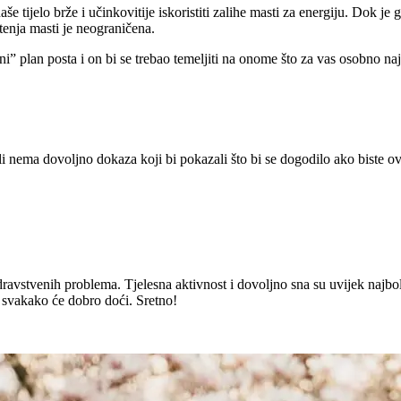
e tijelo brže i učinkovitije iskoristiti zalihe masti za energiju. Dok je 
tenja masti je neograničena.
” plan posta i on bi se trebao temeljiti na onome što za vas osobno naj
li nema dovoljno dokaza koji bi pokazali što bi se dogodilo ako biste ov
ravstvenih problema. Tjelesna aktivnost i dovoljno sna su uvijek najbolji
svakako će dobro doći. Sretno!