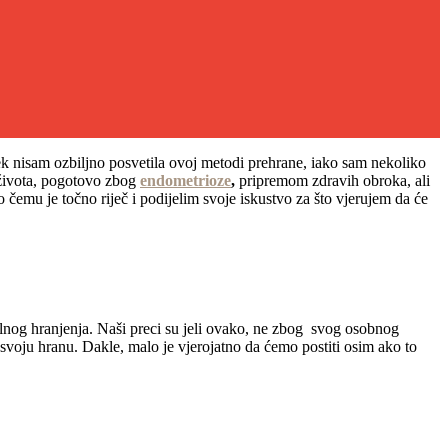
vijek nisam ozbiljno posvetila ovoj metodi prehrane, iako sam nekoliko
 života, pogotovo zbog
endometrioze
,
pripremom zdravih obroka, ali
 čemu je točno riječ i podijelim svoje iskustvo za što vjerujem da će
malnog hranjenja. Naši preci su jeli ovako, ne zbog svog osobnog
 svoju hranu. Dakle, malo je vjerojatno da ćemo postiti osim ako to