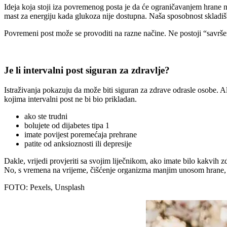
Ideja koja stoji iza povremenog posta je da će ograničavanjem hrane naš
mast za energiju kada glukoza nije dostupna. Naša sposobnost skladiš
Povremeni post može se provoditi na razne načine. Ne postoji “savršeni
Je li intervalni post siguran za zdravlje?
Istraživanja pokazuju da može biti siguran za zdrave odrasle osobe. A
kojima intervalni post ne bi bio prikladan.
ako ste trudni
bolujete od dijabetes tipa 1
imate povijest poremećaja prehrane
patite od anksioznosti ili depresije
Dakle, vrijedi provjeriti sa svojim liječnikom, ako imate bilo kakvih zd
No, s vremena na vrijeme, čišćenje organizma manjim unosom hrane, 
FOTO: Pexels, Unsplash