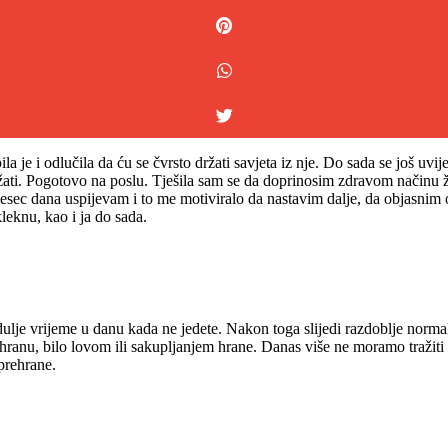
la je i odlučila da ću se čvrsto držati savjeta iz nje. Do sada se još u
žati. Pogotovo na poslu. Tješila sam se da doprinosim zdravom načinu
jesec dana uspijevam i to me motiviralo da nastavim dalje, da objasnim o
eknu, kao i ja do sada.
e dulje vrijeme u danu kada ne jedete. Nakon toga slijedi razdoblje nor
 hranu, bilo lovom ili sakupljanjem hrane. Danas više ne moramo tražiti
prehrane.