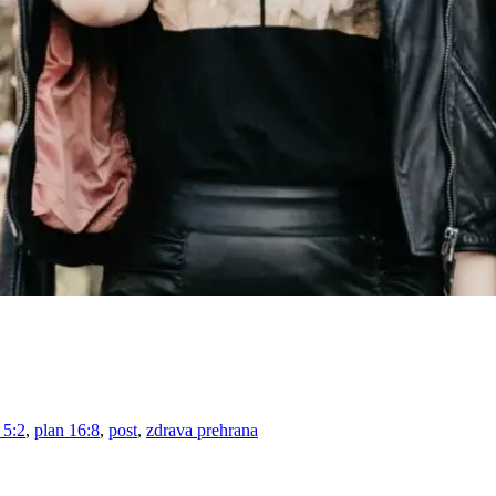
 5:2
,
plan 16:8
,
post
,
zdrava prehrana