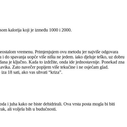
om kalorija koji je između 1000 i 2000.
 u preostalom vremenu. Primjenjujem ovu metodu jer najviše odgovara
 do spavanja uopće više ništa ne jedem. iako djeluje teško, uz dobru
 dana je ključno. Kada to izdržite, onda ide jednostavnije. Ponekad zna
 navika. Zato navečer popijem više tekućine i ne osjećam glad.
za 18 sati, ako vas uhvati “kriza”.
oda i juha kako ne biste dehidrirali. Ova vrsta posta mogla bi biti
k, ali voljela bih u budućnosti.