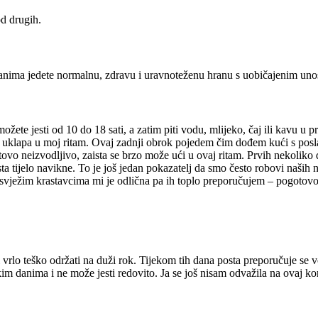
od drugih.
anima jedete normalnu, zdravu i uravnoteženu hranu s uobičajenim unos
možete jesti od 10 do 18 sati, a zatim piti vodu, mlijeko, čaj ili kavu
uklapa u moj ritam. Ovaj zadnji obrok pojedem čim dođem kući s posla i
otovo neizvodljivo, zaista se brzo može ući u ovaj ritam. Prvih nekoliko
ista tijelo navikne. To je još jedan pokazatelj da smo često robovi naših
vježim krastavcima mi je odlična pa ih toplo preporučujem – pogotovo i
i vrlo teško održati na duži rok. Tijekom tih dana posta preporučuje se v
m danima i ne može jesti redovito. Ja se još nisam odvažila na ovaj kora